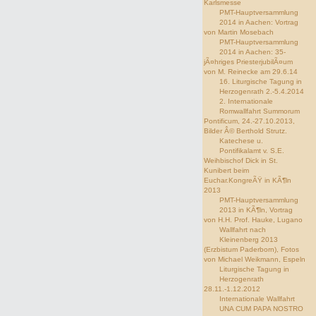
Karlsmesse
PMT-Hauptversammlung
2014 in Aachen: Vortrag
von Martin Mosebach
PMT-Hauptversammlung
2014 in Aachen: 35-
jÃ¤hriges PriesterjubilÃ¤um
von M. Reinecke am 29.6.14
16. Liturgische Tagung in
Herzogenrath 2.-5.4.2014
2. Internationale
Romwallfahrt Summorum
Pontificum, 24.-27.10.2013,
Bilder Â© Berthold Strutz.
Katechese u.
Pontifikalamt v. S.E.
Weihbischof Dick in St.
Kunibert beim
Euchar.KongreÃŸ in KÃ¶ln
2013
PMT-Hauptversammlung
2013 in KÃ¶ln, Vortrag
von H.H. Prof. Hauke, Lugano
Wallfahrt nach
Kleinenberg 2013
(Erzbistum Paderborn), Fotos
von Michael Weikmann, Espeln
Liturgische Tagung in
Herzogenrath
28.11.-1.12.2012
Internationale Wallfahrt
UNA CUM PAPA NOSTRO