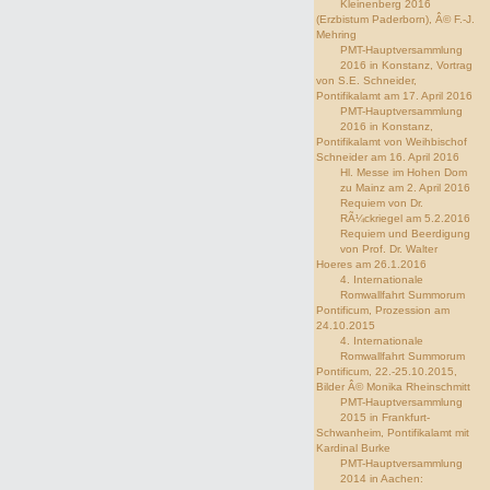
Kleinenberg 2016
(Erzbistum Paderborn), Â© F.-J.
Mehring
PMT-Hauptversammlung
2016 in Konstanz, Vortrag
von S.E. Schneider,
Pontifikalamt am 17. April 2016
PMT-Hauptversammlung
2016 in Konstanz,
Pontifikalamt von Weihbischof
Schneider am 16. April 2016
Hl. Messe im Hohen Dom
zu Mainz am 2. April 2016
Requiem von Dr.
RÃ¼ckriegel am 5.2.2016
Requiem und Beerdigung
von Prof. Dr. Walter
Hoeres am 26.1.2016
4. Internationale
Romwallfahrt Summorum
Pontificum, Prozession am
24.10.2015
4. Internationale
Romwallfahrt Summorum
Pontificum, 22.-25.10.2015,
Bilder Â© Monika Rheinschmitt
PMT-Hauptversammlung
2015 in Frankfurt-
Schwanheim, Pontifikalamt mit
Kardinal Burke
PMT-Hauptversammlung
2014 in Aachen: