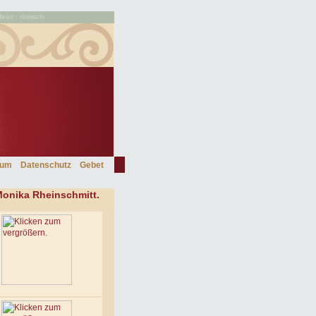
feier · römisch
sum
Datenschutz
Gebet
Monika Rheinschmitt.