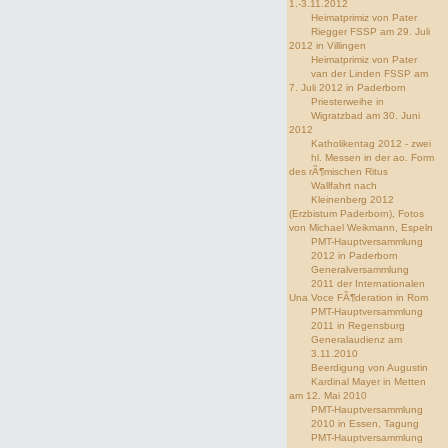
1.-3.11.2012
Heimatprimiz von Pater
Riegger FSSP am 29. Juli
2012 in Villingen
Heimatprimiz von Pater
van der Linden FSSP am
7. Juli 2012 in Paderborn
Priesterweihe in
Wigratzbad am 30. Juni
2012
Katholikentag 2012 - zwei
hl. Messen in der ao. Form
des rÃ¶mischen Ritus
Wallfahrt nach
Kleinenberg 2012
(Erzbistum Paderborn), Fotos
von Michael Weikmann, Espeln
PMT-Hauptversammlung
2012 in Paderborn
Generalversammlung
2011 der Internationalen
Una Voce FÃ¶deration in Rom
PMT-Hauptversammlung
2011 in Regensburg
Generalaudienz am
3.11.2010
Beerdigung von Augustin
Kardinal Mayer in Metten
am 12. Mai 2010
PMT-Hauptversammlung
2010 in Essen, Tagung
PMT-Hauptversammlung