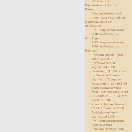
2010 in Essen,
Pontifikalamt mit Erzbischof
Burke
Vorstandsmitglieder der
Intern. Una Voce bei der
Generalaudienz am
28.10.2009
PMT-Hauptversammlung
2009 in Wiesbaden,
VortrÃ¤ge
PMT-Hauptversammlung
2009 in Wiesbaden,
Hochamt
Privataudienz der FSSP
am 6.7.2009
Priesterweihen in
Wigratzbad 2009
Heidelberg, 3.5.09: erste
hl. Messe in St. Anna
Liturgische Tagung in
Herzogenrath 27.-29.3.09
Trappistenabtei Maria-
wald, Hochamt am 11.1.09
20-Jahrfeier FSSP in Rom
am 18.10.2008
Primiz P. Michael Ramm,
FSSP, in Stuttgart 2008
Diakonatsweihen in
Wigratzbad 2008
PMT-Hauptversammlung
2008 in Worms
Schulung in Mainz 2007