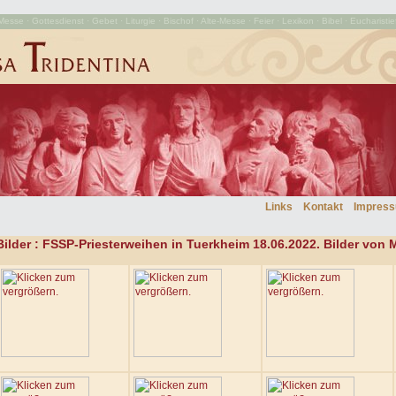
esse · Gottesdienst · Gebet · Liturgie · Bischof · Alte-Messe · Feier · Lexikon · Bibel · Eucharistie
Links
Kontakt
Impres
Bilder
: FSSP-Priesterweihen in Tuerkheim 18.06.2022. Bilder von 