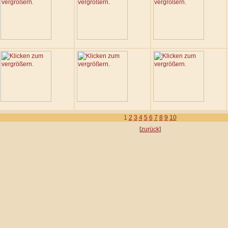
1
2
3
4
5
6
7
8
9
10
[
zurück
]