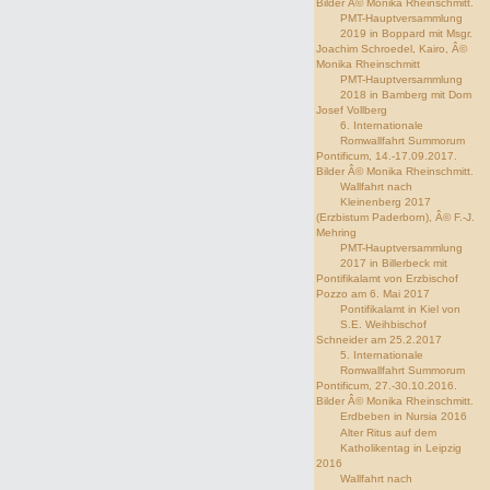
Bilder Â© Monika Rheinschmitt.
PMT-Hauptversammlung
2019 in Boppard mit Msgr.
Joachim Schroedel, Kairo, Â©
Monika Rheinschmitt
PMT-Hauptversammlung
2018 in Bamberg mit Dom
Josef Vollberg
6. Internationale
Romwallfahrt Summorum
Pontificum, 14.-17.09.2017.
Bilder Â© Monika Rheinschmitt.
Wallfahrt nach
Kleinenberg 2017
(Erzbistum Paderborn), Â© F.-J.
Mehring
PMT-Hauptversammlung
2017 in Billerbeck mit
Pontifikalamt von Erzbischof
Pozzo am 6. Mai 2017
Pontifikalamt in Kiel von
S.E. Weihbischof
Schneider am 25.2.2017
5. Internationale
Romwallfahrt Summorum
Pontificum, 27.-30.10.2016.
Bilder Â© Monika Rheinschmitt.
Erdbeben in Nursia 2016
Alter Ritus auf dem
Katholikentag in Leipzig
2016
Wallfahrt nach