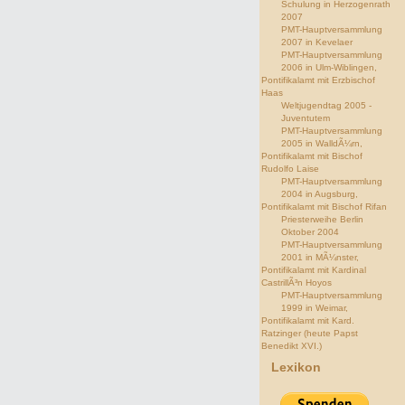
Schulung in Herzogenrath
2007
PMT-Hauptversammlung
2007 in Kevelaer
PMT-Hauptversammlung
2006 in Ulm-Wiblingen,
Pontifikalamt mit Erzbischof
Haas
Weltjugendtag 2005 -
Juventutem
PMT-Hauptversammlung
2005 in WalldÃ¼rn,
Pontifikalamt mit Bischof
Rudolfo Laise
PMT-Hauptversammlung
2004 in Augsburg,
Pontifikalamt mit Bischof Rifan
Priesterweihe Berlin
Oktober 2004
PMT-Hauptversammlung
2001 in MÃ¼nster,
Pontifikalamt mit Kardinal
CastrillÃ³n Hoyos
PMT-Hauptversammlung
1999 in Weimar,
Pontifikalamt mit Kard.
Ratzinger (heute Papst
Benedikt XVI.)
Lexikon