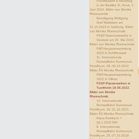
Pontifikalamt in Altoetting
in der Basilika St. Anna, 1.
Juni 2024, Bilder von Monika
Rheinschmitt
Beerdigung Wolfgang
Graf Waldstein am
31.10.2023 in Salzburg, Bilder
von Monika Rheinschmitt
FSSP-Diakonatsweihe in
Gestratz am 20. Mai 2023,
Bilder von Monika Rheinschmitt
PMT-Hauptversammlung
2023 in Schifferstadt
11. Internationale
Romwallfahrt Summorum
Pontificum, 28.-30.10.2022.
Bilder Â© Monika Rheinschmitt.
PMT-Hauptversammlung
2022 in Villmar
FSSP-Priesterweihen in
Tuerkheim 18.06.2022.
Bilder von Monika
Rheinschmitt.
10. Internationale
Romwallfahrt Summorum
Pontificum, 29.-31.10.2021.
Bilder Â© Monika Rheinschmitt.
Klaus Kambach +
20.1.2020 RIP
8. Internationale
Romwallfahrt Summorum
Pontificum, 25.-27.10.2019.