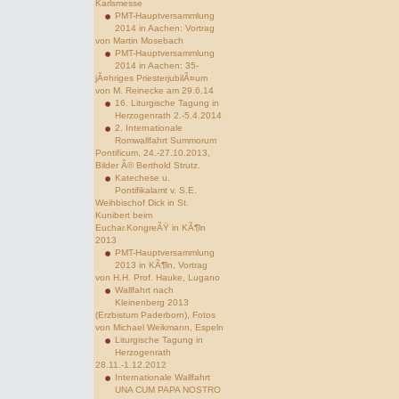
Karlsmesse
PMT-Hauptversammlung
2014 in Aachen: Vortrag
von Martin Mosebach
PMT-Hauptversammlung
2014 in Aachen: 35-
jÃ¤hriges PriesterjubilÃ¤um
von M. Reinecke am 29.6.14
16. Liturgische Tagung in
Herzogenrath 2.-5.4.2014
2. Internationale
Romwallfahrt Summorum
Pontificum, 24.-27.10.2013,
Bilder Â© Berthold Strutz.
Katechese u.
Pontifikalamt v. S.E.
Weihbischof Dick in St.
Kunibert beim
Euchar.KongreÃŸ in KÃ¶ln
2013
PMT-Hauptversammlung
2013 in KÃ¶ln, Vortrag
von H.H. Prof. Hauke, Lugano
Wallfahrt nach
Kleinenberg 2013
(Erzbistum Paderborn), Fotos
von Michael Weikmann, Espeln
Liturgische Tagung in
Herzogenrath
28.11.-1.12.2012
Internationale Wallfahrt
UNA CUM PAPA NOSTRO