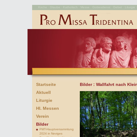
Kirche · Glaube · Katholisch · Messe · Gottesdienst · Gebet · Liturgie · 
Startseite
Bilder
: Wallfahrt nach Kle
Aktuell
Liturgie
Hl. Messen
Verein
Bilder
PMT-Hauptversammlung
2024 in Neviges