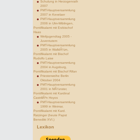
Schulung in Herzogenrath
2007
PMT-Hauptversammlung
2007 in Kevelaer
PMT-Hauptversammlung
2006 in Ulm-Wiblingen,
Pontifikalamt mit Erzbischof
Haas
Weltjugendtag 2005 -
Juventutem
PMT-Hauptversammlung
2005 in WalldÃ¼rn,
Pontifikalamt mit Bischof
Rudolfo Laise
PMT-Hauptversammlung
2004 in Augsburg,
Pontifikalamt mit Bischof Rifan
Priesterweihe Berlin
Oktober 2004
PMT-Hauptversammlung
2001 in MÃ¼nster,
Pontifikalamt mit Kardinal
CastrillÃ³n Hoyos
PMT-Hauptversammlung
1999 in Weimar,
Pontifikalamt mit Kard.
Ratzinger (heute Papst
Benedikt XVI.)
Lexikon