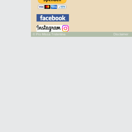
©
Pro Missa Tridentina
Disclaimer