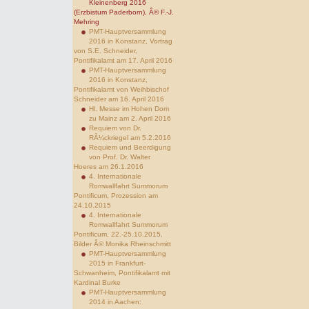
Kleinenberg 2016
(Erzbistum Paderborn), Â© F.-J.
Mehring
PMT-Hauptversammlung
2016 in Konstanz, Vortrag
von S.E. Schneider,
Pontifikalamt am 17. April 2016
PMT-Hauptversammlung
2016 in Konstanz,
Pontifikalamt von Weihbischof
Schneider am 16. April 2016
Hl. Messe im Hohen Dom
zu Mainz am 2. April 2016
Requiem von Dr.
RÃ¼ckriegel am 5.2.2016
Requiem und Beerdigung
von Prof. Dr. Walter
Hoeres am 26.1.2016
4. Internationale
Romwallfahrt Summorum
Pontificum, Prozession am
24.10.2015
4. Internationale
Romwallfahrt Summorum
Pontificum, 22.-25.10.2015,
Bilder Â© Monika Rheinschmitt
PMT-Hauptversammlung
2015 in Frankfurt-
Schwanheim, Pontifikalamt mit
Kardinal Burke
PMT-Hauptversammlung
2014 in Aachen: