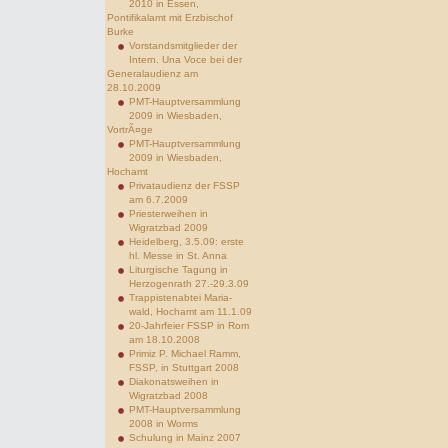
2010 in Essen,
Pontifikalamt mit Erzbischof
Burke
Vorstandsmitglieder der
Intern. Una Voce bei der
Generalaudienz am
28.10.2009
PMT-Hauptversammlung
2009 in Wiesbaden,
VortrÃ¤ge
PMT-Hauptversammlung
2009 in Wiesbaden,
Hochamt
Privataudienz der FSSP
am 6.7.2009
Priesterweihen in
Wigratzbad 2009
Heidelberg, 3.5.09: erste
hl. Messe in St. Anna
Liturgische Tagung in
Herzogenrath 27.-29.3.09
Trappistenabtei Maria-
wald, Hochamt am 11.1.09
20-Jahrfeier FSSP in Rom
am 18.10.2008
Primiz P. Michael Ramm,
FSSP, in Stuttgart 2008
Diakonatsweihen in
Wigratzbad 2008
PMT-Hauptversammlung
2008 in Worms
Schulung in Mainz 2007