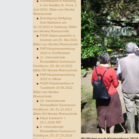
Pontifikalamt in Altoetting
in der Basilika St. Anna, 1.
Juni 2024, Bilder von Monika
Rheinschmitt
Beerdigung Wolfgang
Graf Waldstein am
31.10.2023 in Salzburg, Bilder
von Monika Rheinschmitt
FSSP-Diakonatsweihe in
Gestratz am 20. Mai 2023,
Bilder von Monika Rheinschmitt
PMT-Hauptversammlung
2023 in Schifferstadt
11. Internationale
Romwallfahrt Summorum
Pontificum, 28.-30.10.2022.
Bilder Â© Monika Rheinschmitt.
PMT-Hauptversammlung
2022 in Villmar
FSSP-Priesterweihen in
Tuerkheim 18.06.2022.
Bilder von Monika
Rheinschmitt.
10. Internationale
Romwallfahrt Summorum
Pontificum, 29.-31.10.2021.
Bilder Â© Monika Rheinschmitt.
Klaus Kambach +
20.1.2020 RIP
8. Internationale
Romwallfahrt Summorum
Pontificum, 25.-27.10.2019.