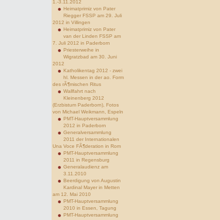
1.-3.11.2012
Heimatprimiz von Pater
Riegger FSSP am 29. Juli
2012 in Villingen
Heimatprimiz von Pater
van der Linden FSSP am
7. Juli 2012 in Paderborn
Priesterweihe in
Wigratzbad am 30. Juni
2012
Katholikentag 2012 - zwei
hl. Messen in der ao. Form
des rÃ¶mischen Ritus
Wallfahrt nach
Kleinenberg 2012
(Erzbistum Paderborn), Fotos
von Michael Weikmann, Espeln
PMT-Hauptversammlung
2012 in Paderborn
Generalversammlung
2011 der Internationalen
Una Voce FÃ¶deration in Rom
PMT-Hauptversammlung
2011 in Regensburg
Generalaudienz am
3.11.2010
Beerdigung von Augustin
Kardinal Mayer in Metten
am 12. Mai 2010
PMT-Hauptversammlung
2010 in Essen, Tagung
PMT-Hauptversammlung