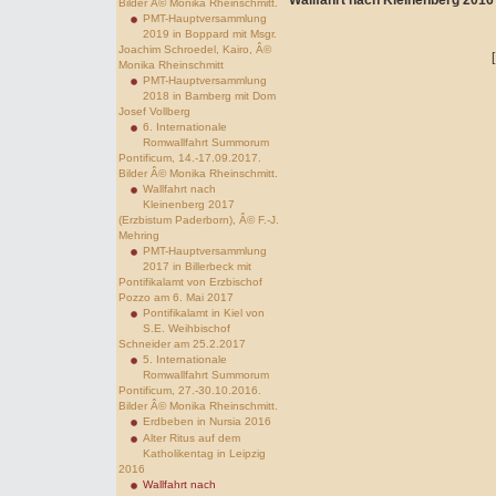
Wallfahrt nach Kleinenberg 2016
Bilder Â© Monika Rheinschmitt.
PMT-Hauptversammlung
2019 in Boppard mit Msgr.
Joachim Schroedel, Kairo, Â©
Monika Rheinschmitt
PMT-Hauptversammlung
2018 in Bamberg mit Dom
Josef Vollberg
6. Internationale
Romwallfahrt Summorum
Pontificum, 14.-17.09.2017.
Bilder Â© Monika Rheinschmitt.
Wallfahrt nach
Kleinenberg 2017
(Erzbistum Paderborn), Â© F.-J.
Mehring
PMT-Hauptversammlung
2017 in Billerbeck mit
Pontifikalamt von Erzbischof
Pozzo am 6. Mai 2017
Pontifikalamt in Kiel von
S.E. Weihbischof
Schneider am 25.2.2017
5. Internationale
Romwallfahrt Summorum
Pontificum, 27.-30.10.2016.
Bilder Â© Monika Rheinschmitt.
Erdbeben in Nursia 2016
Alter Ritus auf dem
Katholikentag in Leipzig
2016
Wallfahrt nach