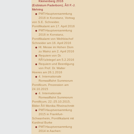
Kleinenberg 2016
(Erzbistum Paderborn), Â© F.-J.
Mehring
PMT-Hauptversammlung
2016 in Konstanz, Vortrag
von S.E. Schneider,
Pontifikalamt am 17. April 2016
PMT-Hauptversammlung
2016 in Konstanz,
Pontifikalamt von Weihbischof
Schneider am 16. April 2016
Hl. Messe im Hohen Dom
zu Mainz am 2. April 2016
Requiem von Dr.
RÃ¼ckriegel am 5.2.2016
Requiem und Beerdigung
von Prof. Dr. Walter
Hoeres am 26.1.2016
4. Internationale
Romwallfahrt Summorum
Pontificum, Prozession am
24.10.2015
4. Internationale
Romwallfahrt Summorum
Pontificum, 22.-25.10.2015,
Bilder Â© Monika Rheinschmitt
PMT-Hauptversammlung
2015 in Frankfurt-
Schwanheim, Pontifikalamt mit
Kardinal Burke
PMT-Hauptversammlung
2014 in Aachen: