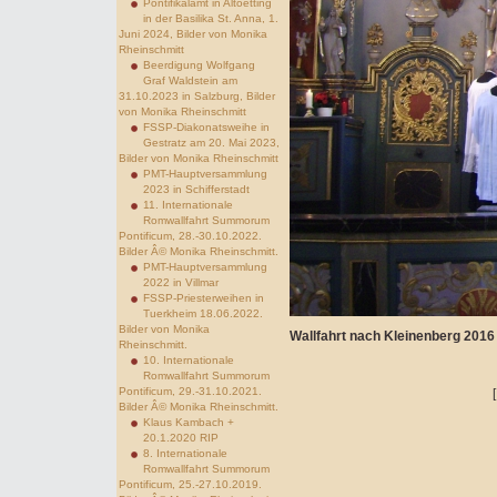
Pontifikalamt in Altoetting
in der Basilika St. Anna, 1.
Juni 2024, Bilder von Monika
Rheinschmitt
Beerdigung Wolfgang
Graf Waldstein am
31.10.2023 in Salzburg, Bilder
von Monika Rheinschmitt
FSSP-Diakonatsweihe in
Gestratz am 20. Mai 2023,
Bilder von Monika Rheinschmitt
PMT-Hauptversammlung
2023 in Schifferstadt
11. Internationale
Romwallfahrt Summorum
Pontificum, 28.-30.10.2022.
Bilder Â© Monika Rheinschmitt.
PMT-Hauptversammlung
2022 in Villmar
FSSP-Priesterweihen in
Tuerkheim 18.06.2022.
Bilder von Monika
Wallfahrt nach Kleinenberg 2016
Rheinschmitt.
10. Internationale
Romwallfahrt Summorum
Pontificum, 29.-31.10.2021.
Bilder Â© Monika Rheinschmitt.
Klaus Kambach +
20.1.2020 RIP
8. Internationale
Romwallfahrt Summorum
Pontificum, 25.-27.10.2019.