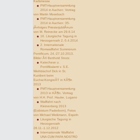
Karlsmesse
PMT-Hauptversammlung
2014 in Aachen: Vortrag
von Martin Mosebach
PMT-Hauptversammlung
2014 in Aachen: 35-
jÃ¤hriges PriesterjubilÃ¤um
von M. Reinecke am 29.6.14
16. Liturgische Tagung in
Herzogenrath 2.-5.4.2014
2. Internationale
Romwallfahrt Summorum
Pontificum, 24.-27.10.2013,
Bilder Â© Berthold Strutz.
Katechese u.
Pontifikalamt v. S.E.
Weihbischof Dick in St.
Kunibert beim
Euchar.KongreÃŸ in KÃ¶ln
2013
PMT-Hauptversammlung
2013 in KÃ¶ln, Vortrag
von H.H. Prof. Hauke, Lugano
Wallfahrt nach
Kleinenberg 2013
(Erzbistum Paderborn), Fotos
von Michael Weikmann, Espeln
Liturgische Tagung in
Herzogenrath
28.11.-1.12.2012
Internationale Wallfahrt
UNA CUM PAPA NOSTRO