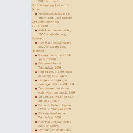
2010 in Essen,
Pontifikalamt mit Erzbischof
Burke
Vorstandsmitglieder der
Intern. Una Voce bei der
Generalaudienz am
28.10.2009
PMT-Hauptversammlung
2009 in Wiesbaden,
VortrÃ¤ge
PMT-Hauptversammlung
2009 in Wiesbaden,
Hochamt
Privataudienz der FSSP
am 6.7.2009
Priesterweihen in
Wigratzbad 2009
Heidelberg, 3.5.09: erste
hl. Messe in St. Anna
Liturgische Tagung in
Herzogenrath 27.-29.3.09
Trappistenabtei Maria-
wald, Hochamt am 11.1.09
20-Jahrfeier FSSP in Rom
am 18.10.2008
Primiz P. Michael Ramm,
FSSP, in Stuttgart 2008
Diakonatsweihen in
Wigratzbad 2008
PMT-Hauptversammlung
2008 in Worms
Schulung in Mainz 2007