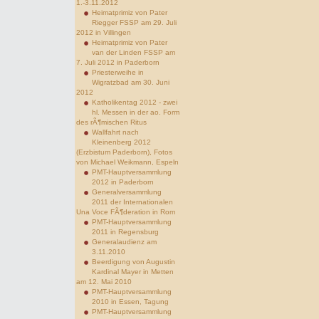
1.-3.11.2012
Heimatprimiz von Pater
Riegger FSSP am 29. Juli
2012 in Villingen
Heimatprimiz von Pater
van der Linden FSSP am
7. Juli 2012 in Paderborn
Priesterweihe in
Wigratzbad am 30. Juni
2012
Katholikentag 2012 - zwei
hl. Messen in der ao. Form
des rÃ¶mischen Ritus
Wallfahrt nach
Kleinenberg 2012
(Erzbistum Paderborn), Fotos
von Michael Weikmann, Espeln
PMT-Hauptversammlung
2012 in Paderborn
Generalversammlung
2011 der Internationalen
Una Voce FÃ¶deration in Rom
PMT-Hauptversammlung
2011 in Regensburg
Generalaudienz am
3.11.2010
Beerdigung von Augustin
Kardinal Mayer in Metten
am 12. Mai 2010
PMT-Hauptversammlung
2010 in Essen, Tagung
PMT-Hauptversammlung