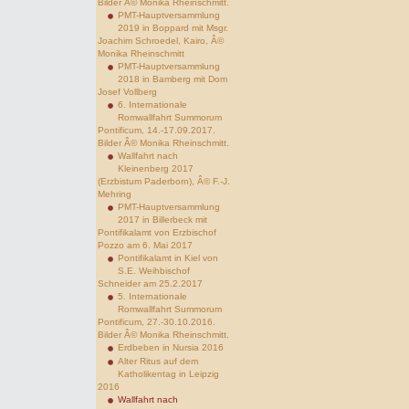
Bilder Â© Monika Rheinschmitt.
PMT-Hauptversammlung
2019 in Boppard mit Msgr.
Joachim Schroedel, Kairo, Â©
Monika Rheinschmitt
PMT-Hauptversammlung
2018 in Bamberg mit Dom
Josef Vollberg
6. Internationale
Romwallfahrt Summorum
Pontificum, 14.-17.09.2017.
Bilder Â© Monika Rheinschmitt.
Wallfahrt nach
Kleinenberg 2017
(Erzbistum Paderborn), Â© F.-J.
Mehring
PMT-Hauptversammlung
2017 in Billerbeck mit
Pontifikalamt von Erzbischof
Pozzo am 6. Mai 2017
Pontifikalamt in Kiel von
S.E. Weihbischof
Schneider am 25.2.2017
5. Internationale
Romwallfahrt Summorum
Pontificum, 27.-30.10.2016.
Bilder Â© Monika Rheinschmitt.
Erdbeben in Nursia 2016
Alter Ritus auf dem
Katholikentag in Leipzig
2016
Wallfahrt nach