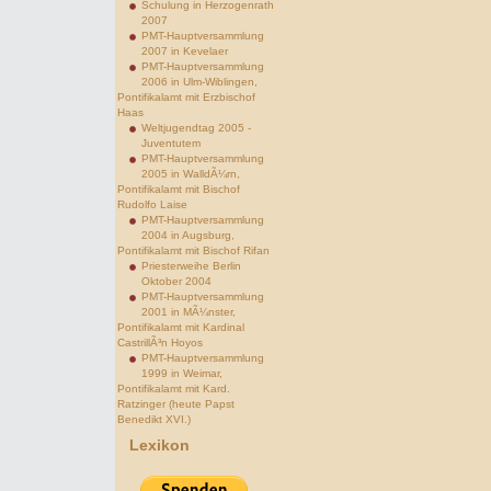
Schulung in Herzogenrath
2007
PMT-Hauptversammlung
2007 in Kevelaer
PMT-Hauptversammlung
2006 in Ulm-Wiblingen,
Pontifikalamt mit Erzbischof
Haas
Weltjugendtag 2005 -
Juventutem
PMT-Hauptversammlung
2005 in WalldÃ¼rn,
Pontifikalamt mit Bischof
Rudolfo Laise
PMT-Hauptversammlung
2004 in Augsburg,
Pontifikalamt mit Bischof Rifan
Priesterweihe Berlin
Oktober 2004
PMT-Hauptversammlung
2001 in MÃ¼nster,
Pontifikalamt mit Kardinal
CastrillÃ³n Hoyos
PMT-Hauptversammlung
1999 in Weimar,
Pontifikalamt mit Kard.
Ratzinger (heute Papst
Benedikt XVI.)
Lexikon