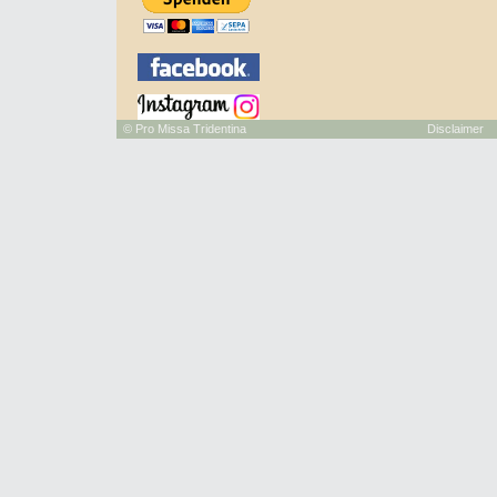
©
Pro Missa Tridentina
Disclaimer