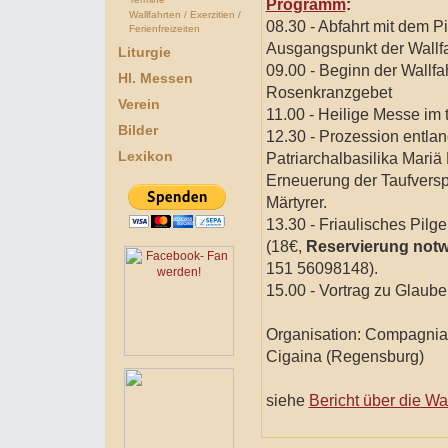
Programm
:
Wallfahrten / Exerzitien /
08.30 - Abfahrt mit dem Pi
Ferienfreizeiten
Ausgangspunkt der Wallfa
Liturgie
09.00 - Beginn der Wallfa
Hl. Messen
Rosenkranzgebet
Verein
11.00 - Heilige Messe im 
Bilder
12.30 - Prozession entlan
Lexikon
Patriarchalbasilika Mariä
Erneuerung der Taufversp
Märtyrer.
13.30 - Friaulisches Pilge
(18€,
Reservierung notwe
151 56098148).
15.00 - Vortrag zu Glaub
Organisation: Compagnia d
Cigaina (Regensburg)
siehe
Bericht über die Wa