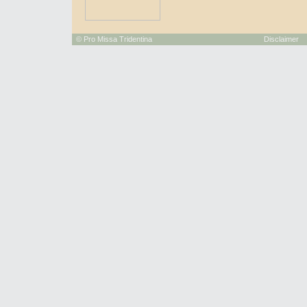
©
Pro Missa Tridentina
Disclaimer