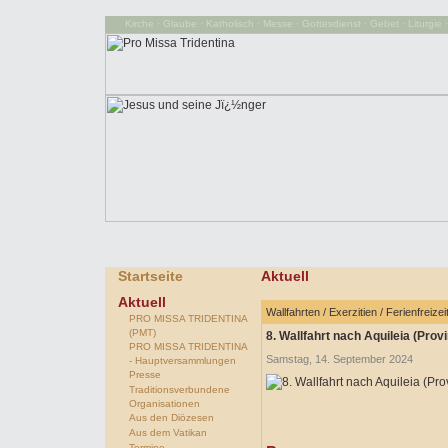
Kirche · Glaube · Katholisch · Messe · Gottesdienst · Gebet · Liturgie · 
Startseite
Aktuell
Aktuell
Wallfahrten / Exerzitien / Ferienfreizei
PRO MISSA TRIDENTINA
(PMT)
8. Wallfahrt nach Aquileia (Prov
PRO MISSA TRIDENTINA
Samstag, 14. September 2024
- Hauptversammlungen
Presse
Traditionsverbundene
Organisationen
Aus den Diözesen
Aus dem Vatikan
Termine