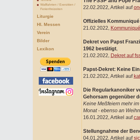
The FSSP and Pope Fran
Wallfahrten / Exerzitien /
22.02.2022, Artikel auf
on
Ferienfreizeiten
Liturgie
Offizielles Kommuniqué 
Hl. Messen
21.02.2022,
Kommuniqué a
Verein
Bilder
Dekret von Papst Franz
1962 bestätigt
,
Lexikon
21.02.2022,
Dekret auf fs
Papst-Dekret: Keine Ei
21.02.2022, Artikel auf
ka
Die Regularkanoniker v
Gehorsam gegenüber de
Keine Meßfeiern mehr im 
Monat - ebenso an Weihn
16.01.2022, Artikel auf
ca
Stellungnahme der Bene
04.01.2022, Artikel auf
si