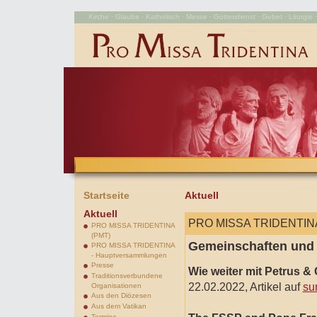
Kirche · Glaube · Katholisch · Messe · Gottesdienst · Gebet · Liturgie · 
Startseite
Aktuell
Aktuell
PRO MISSA TRIDENTINA
PRO MISSA TRIDENTINA
(PMT)
Gemeinschaften und
PRO MISSA TRIDENTINA
- Hauptversammlungen
Presse
Wie weiter mit Petrus &
Traditionsverbundene
22.02.2022, Artikel auf
su
Organisationen
Aus den Diözesen
Aus dem Vatikan
Termine