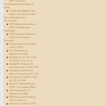
2010 in Essen,
Pontifikalamt mit Erzbischof
Burke
Vorstandsmitglieder der
Intern. Una Voce bei der
Generalaudienz am
28.10.2009
PMT-Hauptversammlung
2009 in Wiesbaden,
VortrÃ¤ge
PMT-Hauptversammlung
2009 in Wiesbaden,
Hochamt
Privataudienz der FSSP
am 6.7.2009
Priesterweihen in
Wigratzbad 2009
Heidelberg, 3.5.09: erste
hl. Messe in St. Anna
Liturgische Tagung in
Herzogenrath 27.-29.3.09
Trappistenabtei Maria-
wald, Hochamt am 11.1.09
20-Jahrfeier FSSP in Rom
am 18.10.2008
Primiz P. Michael Ramm,
FSSP, in Stuttgart 2008
Diakonatsweihen in
Wigratzbad 2008
PMT-Hauptversammlung
2008 in Worms
Schulung in Mainz 2007