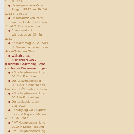
1.-3.11.2012
Heimatprimiz von Pater
Riegger FSSP am 29. Juli
2012 in Villingen
Heimatprimiz von Pater
van der Linden FSSP am
7. Juli 2012 in Paderborn
Priesterweihe in
Wigratzbad am 30. Juni
2012
Katholikentag 2012 - zwei
hl. Messen in der ao. Form
des rÃ¶mischen Ritus
Wallfahrt nach
Kleinenberg 2012
(Erzbistum Paderborn), Fotos
von Michael Weikmann, Espeln
PMT-Hauptversammlung
2012 in Paderborn
Generalversammlung
2011 der Internationalen
Una Voce FÃ¶deration in Rom
PMT-Hauptversammlung
2011 in Regensburg
Generalaudienz am
3.11.2010
Beerdigung von Augustin
Kardinal Mayer in Metten
am 12. Mai 2010
PMT-Hauptversammlung
2010 in Essen, Tagung
PMT-Hauptversammlung