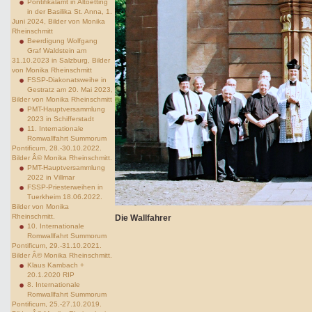
Pontifikalamt in Altoetting
in der Basilika St. Anna, 1.
Juni 2024, Bilder von Monika
Rheinschmitt
Beerdigung Wolfgang
Graf Waldstein am
31.10.2023 in Salzburg, Bilder
von Monika Rheinschmitt
FSSP-Diakonatsweihe in
Gestratz am 20. Mai 2023,
Bilder von Monika Rheinschmitt
PMT-Hauptversammlung
2023 in Schifferstadt
11. Internationale
Romwallfahrt Summorum
Pontificum, 28.-30.10.2022.
Bilder Â© Monika Rheinschmitt.
PMT-Hauptversammlung
2022 in Villmar
FSSP-Priesterweihen in
Tuerkheim 18.06.2022.
Bilder von Monika
Rheinschmitt.
Die Wallfahrer
10. Internationale
Romwallfahrt Summorum
Pontificum, 29.-31.10.2021.
Bilder Â© Monika Rheinschmitt.
Klaus Kambach +
20.1.2020 RIP
8. Internationale
Romwallfahrt Summorum
Pontificum, 25.-27.10.2019.