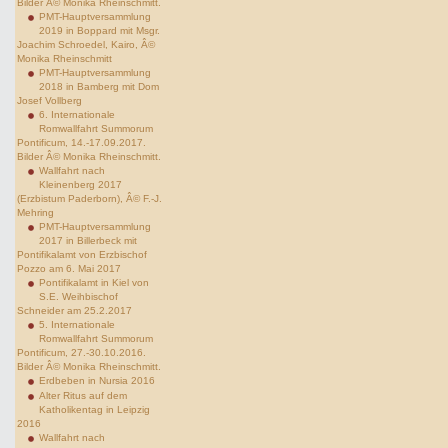
Bilder Â© Monika Rheinschmitt.
PMT-Hauptversammlung
2019 in Boppard mit Msgr.
Joachim Schroedel, Kairo, Â©
Monika Rheinschmitt
PMT-Hauptversammlung
2018 in Bamberg mit Dom
Josef Vollberg
6. Internationale
Romwallfahrt Summorum
Pontificum, 14.-17.09.2017.
Bilder Â© Monika Rheinschmitt.
Wallfahrt nach
Kleinenberg 2017
(Erzbistum Paderborn), Â© F.-J.
Mehring
PMT-Hauptversammlung
2017 in Billerbeck mit
Pontifikalamt von Erzbischof
Pozzo am 6. Mai 2017
Pontifikalamt in Kiel von
S.E. Weihbischof
Schneider am 25.2.2017
5. Internationale
Romwallfahrt Summorum
Pontificum, 27.-30.10.2016.
Bilder Â© Monika Rheinschmitt.
Erdbeben in Nursia 2016
Alter Ritus auf dem
Katholikentag in Leipzig
2016
Wallfahrt nach