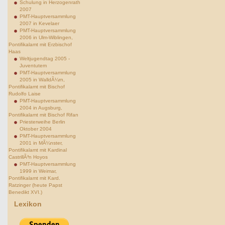
Schulung in Herzogenrath
2007
PMT-Hauptversammlung
2007 in Kevelaer
PMT-Hauptversammlung
2006 in Ulm-Wiblingen,
Pontifikalamt mit Erzbischof
Haas
Weltjugendtag 2005 -
Juventutem
PMT-Hauptversammlung
2005 in WalldÃ¼rn,
Pontifikalamt mit Bischof
Rudolfo Laise
PMT-Hauptversammlung
2004 in Augsburg,
Pontifikalamt mit Bischof Rifan
Priesterweihe Berlin
Oktober 2004
PMT-Hauptversammlung
2001 in MÃ¼nster,
Pontifikalamt mit Kardinal
CastrillÃ³n Hoyos
PMT-Hauptversammlung
1999 in Weimar,
Pontifikalamt mit Kard.
Ratzinger (heute Papst
Benedikt XVI.)
Lexikon