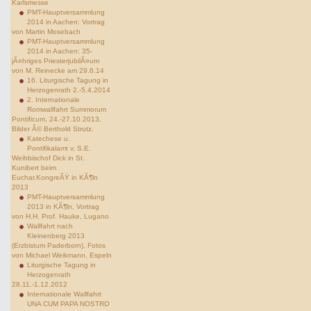
Karlsmesse
PMT-Hauptversammlung
2014 in Aachen: Vortrag
von Martin Mosebach
PMT-Hauptversammlung
2014 in Aachen: 35-
jÃ¤hriges PriesterjubilÃ¤um
von M. Reinecke am 29.6.14
16. Liturgische Tagung in
Herzogenrath 2.-5.4.2014
2. Internationale
Romwallfahrt Summorum
Pontificum, 24.-27.10.2013,
Bilder Â© Berthold Strutz.
Katechese u.
Pontifikalamt v. S.E.
Weihbischof Dick in St.
Kunibert beim
Euchar.KongreÃŸ in KÃ¶ln
2013
PMT-Hauptversammlung
2013 in KÃ¶ln, Vortrag
von H.H. Prof. Hauke, Lugano
Wallfahrt nach
Kleinenberg 2013
(Erzbistum Paderborn), Fotos
von Michael Weikmann, Espeln
Liturgische Tagung in
Herzogenrath
28.11.-1.12.2012
Internationale Wallfahrt
UNA CUM PAPA NOSTRO