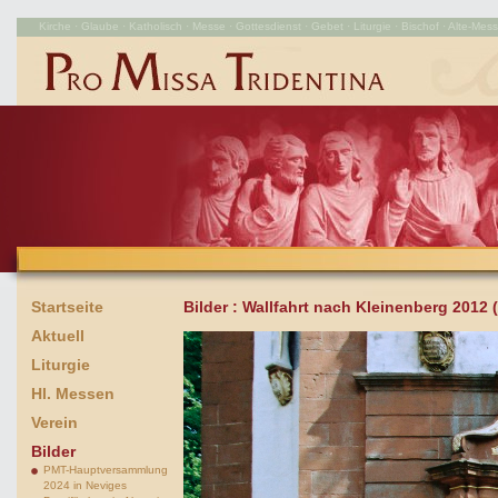
Kirche · Glaube · Katholisch · Messe · Gottesdienst · Gebet · Liturgie · Bischof · Alte-Messe
Startseite
Bilder
: Wallfahrt nach Kleinenberg 2012
Aktuell
Liturgie
Hl. Messen
Verein
Bilder
PMT-Hauptversammlung
2024 in Neviges