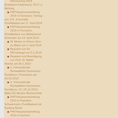
Kleinenberg 2016
(Erzbistum Paderborn), Â© F.-J.
Mehring
PMT-Hauptversammlung
2016 in Konstanz, Vortrag
von S.E. Schneider,
Pontifikalamt am 17. April 2016
PMT-Hauptversammlung
2016 in Konstanz,
Pontifikalamt von Weihbischof
Schneider am 16. April 2016
Hl. Messe im Hohen Dom
zu Mainz am 2. April 2016
Requiem von Dr.
RÃ¼ckriegel am 5.2.2016
Requiem und Beerdigung
von Prof. Dr. Walter
Hoeres am 26.1.2016
4. Internationale
Romwallfahrt Summorum
Pontificum, Prozession am
24.10.2015
4. Internationale
Romwallfahrt Summorum
Pontificum, 22.-25.10.2015,
Bilder Â© Monika Rheinschmitt
PMT-Hauptversammlung
2015 in Frankfurt-
Schwanheim, Pontifikalamt mit
Kardinal Burke
PMT-Hauptversammlung
2014 in Aachen: