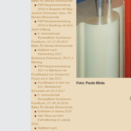
Bilder Â© Monika Rheinschmitt.
PMT-Hauptversammlung
2019 in Boppard mit Msgr.
Joachim Schroedel, Kairo, Â©
Monika Rheinschmitt
PMT-Hauptversammlung
2018 in Bamberg mit Dom
Josef Vollberg
6. Internationale
Romwallfahrt Summorum
Pontificum, 14.-17.09.2017.
Bilder Â© Monika Rheinschmitt.
Wallfahrt nach
Kleinenberg 2017
(Erzbistum Paderborn), Â© F.-J.
Mehring
PMT-Hauptversammlung
2017 in Billerbeck mit
Pontifikalamt von Erzbischof
Pozzo am 6. Mai 2017
Pontifikalamt in Kiel von
Foto: Paolo Miola
S.E. Weihbischof
Schneider am 25.2.2017
5. Internationale
Romwallfahrt Summorum
Pontificum, 27.-30.10.2016.
Bilder Â© Monika Rheinschmitt.
Erdbeben in Nursia 2016
Alter Ritus auf dem
Katholikentag in Leipzig
2016
Wallfahrt nach