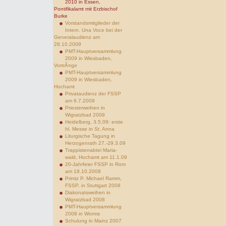
2010 in Essen,
Pontifikalamt mit Erzbischof
Burke
Vorstandsmitglieder der
Intern. Una Voce bei der
Generalaudienz am
28.10.2009
PMT-Hauptversammlung
2009 in Wiesbaden,
VortrÃ¤ge
PMT-Hauptversammlung
2009 in Wiesbaden,
Hochamt
Privataudienz der FSSP
am 6.7.2009
Priesterweihen in
Wigratzbad 2009
Heidelberg, 3.5.09: erste
hl. Messe in St. Anna
Liturgische Tagung in
Herzogenrath 27.-29.3.09
Trappistenabtei Maria-
wald, Hochamt am 11.1.09
20-Jahrfeier FSSP in Rom
am 18.10.2008
Primiz P. Michael Ramm,
FSSP, in Stuttgart 2008
Diakonatsweihen in
Wigratzbad 2008
PMT-Hauptversammlung
2008 in Worms
Schulung in Mainz 2007