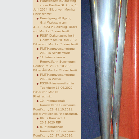
Pontifikalamt in Altoetting
in der Basilika St. Anna, 1.
Juni 2024, Bilder von Monika
Rheinschmitt
Beerdigung Wolfgang
Graf Waldstein am
31.10.2023 in Salzburg, Bilder
von Monika Rheinschmitt
FSSP-Diakonatsweihe in
Gestratz am 20. Mai 2023,
Bilder von Monika Rheinschmitt
PMT-Hauptversammlung
2023 in Schifferstadt
11. Internationale
Romwallfahrt Summorum
Pontificum, 28.-30.10.2022.
Bilder Â© Monika Rheinschmitt.
PMT-Hauptversammlung
2022 in Villmar
FSSP-Priesterweihen in
Tuerkheim 18.06.2022.
Bilder von Monika
Rheinschmitt.
10. Internationale
Romwallfahrt Summorum
Pontificum, 29.-31.10.2021.
Bilder Â© Monika Rheinschmitt.
Klaus Kambach +
20.1.2020 RIP
8. Internationale
Romwallfahrt Summorum
Pontificum, 25.-27.10.2019.