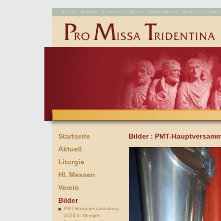
Kirche · Glaube · Katholisch · Messe · Gottesdienst · Gebet · Liturgie · 
Startseite
Bilder
: PMT-Hauptversamml
Aktuell
Liturgie
Hl. Messen
Verein
Bilder
PMT-Hauptversammlung
2024 in Neviges