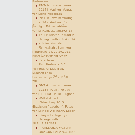
Karlsmesse
PMT-Hauptversammlung
2014 in Aachen: Vortrag
von Martin Mosebach
PMT-Hauptversammlung
2014 in Aachen: 35-
jÃ¤hriges PriesterjubilÃ¤um
von M. Reinecke am 29.6.14
16. Liturgische Tagung in
Herzogenrath 2.-5.4.2014
2. Internationale
Romwallfahrt Summorum
Pontificum, 24.-27.10.2013,
Bilder Â© Berthold Strutz.
Katechese u.
Pontifikalamt v. S.E.
Weihbischof Dick in St.
Kunibert beim
Euchar.KongreÃŸ in KÃ¶ln
2013
PMT-Hauptversammlung
2013 in KÃ¶ln, Vortrag
von H.H. Prof. Hauke, Lugano
Wallfahrt nach
Kleinenberg 2013
(Erzbistum Paderborn), Fotos
von Michael Weikmann, Espeln
Liturgische Tagung in
Herzogenrath
28.11.-1.12.2012
Internationale Wallfahrt
UNA CUM PAPA NOSTRO