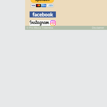
©
Pro Missa Tridentina
Disclaimer