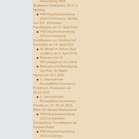
Kleinenberg 2016
(Erzbistum Paderborn), Â© F.-J.
Mehring
PMT-Hauptversammlung
2016 in Konstanz, Vortrag
von S.E. Schneider,
Pontifikalamt am 17. April 2016
PMT-Hauptversammlung
2016 in Konstanz,
Pontifikalamt von Weihbischof
Schneider am 16. April 2016
Hl. Messe im Hohen Dom
zu Mainz am 2. April 2016
Requiem von Dr.
RÃ¼ckriegel am 5.2.2016
Requiem und Beerdigung
von Prof. Dr. Walter
Hoeres am 26.1.2016
4. Internationale
Romwallfahrt Summorum
Pontificum, Prozession am
24.10.2015
4. Internationale
Romwallfahrt Summorum
Pontificum, 22.-25.10.2015,
Bilder Â© Monika Rheinschmitt
PMT-Hauptversammlung
2015 in Frankfurt-
Schwanheim, Pontifikalamt mit
Kardinal Burke
PMT-Hauptversammlung
2014 in Aachen: