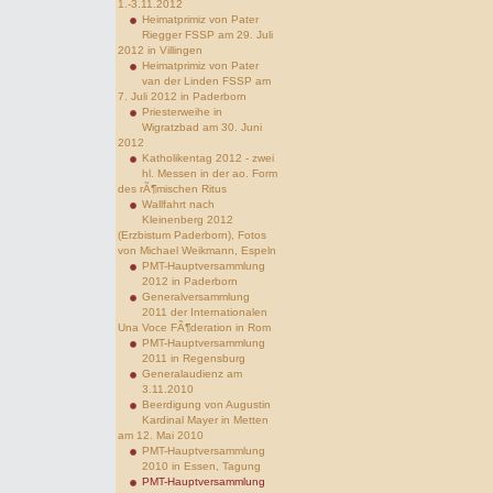
1.-3.11.2012
Heimatprimiz von Pater
Riegger FSSP am 29. Juli
2012 in Villingen
Heimatprimiz von Pater
van der Linden FSSP am
7. Juli 2012 in Paderborn
Priesterweihe in
Wigratzbad am 30. Juni
2012
Katholikentag 2012 - zwei
hl. Messen in der ao. Form
des rÃ¶mischen Ritus
Wallfahrt nach
Kleinenberg 2012
(Erzbistum Paderborn), Fotos
von Michael Weikmann, Espeln
PMT-Hauptversammlung
2012 in Paderborn
Generalversammlung
2011 der Internationalen
Una Voce FÃ¶deration in Rom
PMT-Hauptversammlung
2011 in Regensburg
Generalaudienz am
3.11.2010
Beerdigung von Augustin
Kardinal Mayer in Metten
am 12. Mai 2010
PMT-Hauptversammlung
2010 in Essen, Tagung
PMT-Hauptversammlung