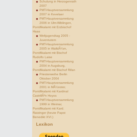
Schulung in Herzogenrath
2007
PMT-Hauptversammlung
2007 in Kevelaer
PMT-Hauptversammlung
2006 in Ulm-Wiblingen,
Pontifikalamt mit Erzbischof
Haas
Weltjugendtag 2005 -
Juventutem
PMT-Hauptversammlung
2005 in WalldÃ¼rn,
Pontifikalamt mit Bischof
Rudolfo Laise
PMT-Hauptversammlung
2004 in Augsburg,
Pontifikalamt mit Bischof Rifan
Priesterweihe Berlin
Oktober 2004
PMT-Hauptversammlung
2001 in MÃ¼nster,
Pontifikalamt mit Kardinal
CastrillÃ³n Hoyos
PMT-Hauptversammlung
1999 in Weimar,
Pontifikalamt mit Kard.
Ratzinger (heute Papst
Benedikt XVI.)
Lexikon