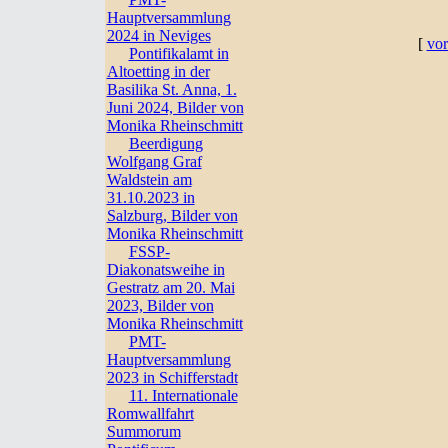
Hauptversammlung
2024 in Neviges
[
vor
Pontifikalamt in
Altoetting in der
Basilika St. Anna, 1.
Juni 2024, Bilder von
Monika Rheinschmitt
Beerdigung
Wolfgang Graf
Waldstein am
31.10.2023 in
Salzburg, Bilder von
Monika Rheinschmitt
FSSP-
Diakonatsweihe in
Gestratz am 20. Mai
2023, Bilder von
Monika Rheinschmitt
PMT-
Hauptversammlung
2023 in Schifferstadt
11. Internationale
Romwallfahrt
Summorum