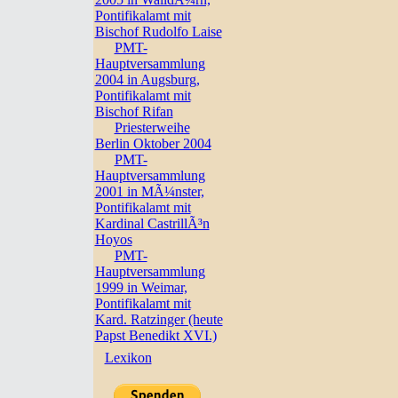
Pontifikalamt mit
Bischof Rudolfo Laise
PMT-
Hauptversammlung
2004 in Augsburg,
Pontifikalamt mit
Bischof Rifan
Priesterweihe
Berlin Oktober 2004
PMT-
Hauptversammlung
2001 in MÃ¼nster,
Pontifikalamt mit
Kardinal CastrillÃ³n
Hoyos
PMT-
Hauptversammlung
1999 in Weimar,
Pontifikalamt mit
Kard. Ratzinger (heute
Papst Benedikt XVI.)
Lexikon