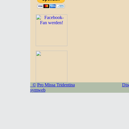
©
Pro Missa Tridentina
Dis
symweb