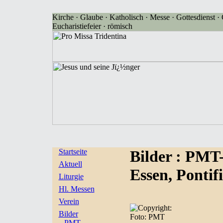
Kirche · Glaube · Katholisch · Messe · Gottesdienst · G
Eucharistiefeier · römisch
Startseite
Bilder
: PMT
Aktuell
Essen, Pontif
Liturgie
Hl. Messen
Verein
Bilder
Foto: PMT
PMT-