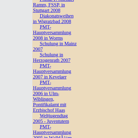
Ramm, FSSP, in
Stuttgart 2008
Diakonatsweihen
in Wigratzbad 2008
PMT-
Hauptversammlung
2008 in Worms
Schulung in Mainz
2007
Schulung in
Herzogenrath 2007
PMT-
Hauptversammlung
2007 in Kevelaer
PMT-
Hauptversammlung
2006 in Ulm-
Wiblingen,
Pontifikalamt mit
Erzbischof Haas
Weltjugendtag
2005 - Juventutem
PMT-
Hauptversammlung
2005 in WalldÃ¼rn,