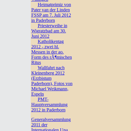
Heimatprimiz von
Pater van der Linden
FSSP am 7. Juli 2012
in Paderborn
Priesterweihe in
Wigratzbad am 30.
Juni 2012
Katholikentag
2012 - zwei hl.
Messen in der ao.
Form des rÃ¶mischen
Ritus
Wallfahrt nach
Kleinenberg 2012
(Erzbistum
Paderborn), Fotos von
Michael Weikmann,
Espeln
PMT-
Hauptversammlung
2012 in Paderborn
Generalversammlung
2011 der
Internationalen Una