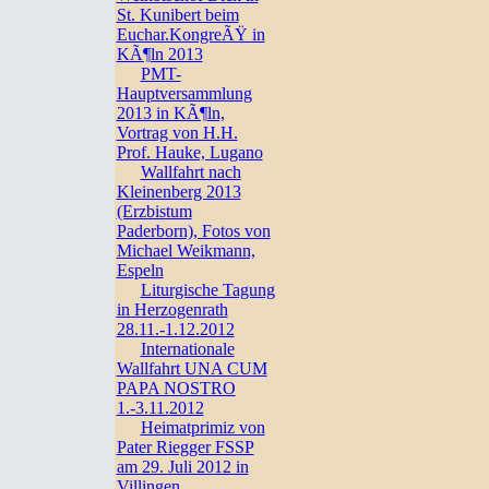
St. Kunibert beim
Euchar.KongreÃŸ in
KÃ¶ln 2013
PMT-
Hauptversammlung
2013 in KÃ¶ln,
Vortrag von H.H.
Prof. Hauke, Lugano
Wallfahrt nach
Kleinenberg 2013
(Erzbistum
Paderborn), Fotos von
Michael Weikmann,
Espeln
Liturgische Tagung
in Herzogenrath
28.11.-1.12.2012
Internationale
Wallfahrt UNA CUM
PAPA NOSTRO
1.-3.11.2012
Heimatprimiz von
Pater Riegger FSSP
am 29. Juli 2012 in
Villingen