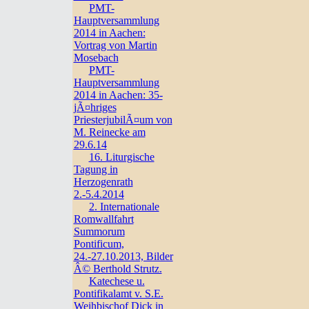
PMT-
Hauptversammlung
2014 in Aachen:
Vortrag von Martin
Mosebach
PMT-
Hauptversammlung
2014 in Aachen: 35-
jÃ¤hriges
PriesterjubilÃ¤um von
M. Reinecke am
29.6.14
16. Liturgische
Tagung in
Herzogenrath
2.-5.4.2014
2. Internationale
Romwallfahrt
Summorum
Pontificum,
24.-27.10.2013, Bilder
Â© Berthold Strutz.
Katechese u.
Pontifikalamt v. S.E.
Weihbischof Dick in