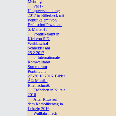
Mehring
PMT-
Hauptversammlung
2017 in Billerbeck mit
Pontifikalamt von
Erzbischof Pozzo am
6. Mai 2017
Pontifikalamt in
Kiel von S.E.
Weihbischof
Schneider am
25.2.2017
5. Internationale
Romwallfahrt
Summorum
Pontificum,
27.-30.10.2016. Bilder
Â© Monika
Rheinschmitt.
Erdbeben in Nursia
2016
Alter Ritus auf
dem Katholikentag in
Leipzig 2016
Wallfahrt nach