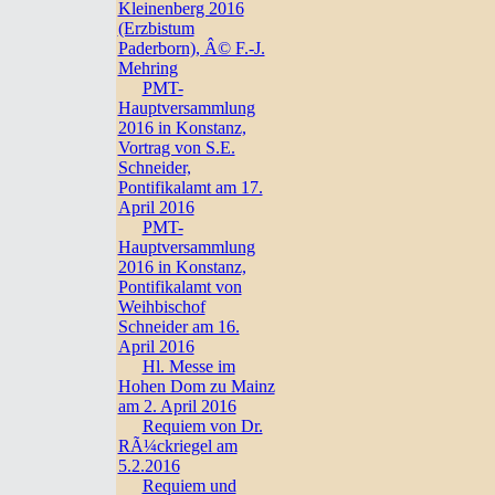
Kleinenberg 2016
(Erzbistum
Paderborn), Â© F.-J.
Mehring
PMT-
Hauptversammlung
2016 in Konstanz,
Vortrag von S.E.
Schneider,
Pontifikalamt am 17.
April 2016
PMT-
Hauptversammlung
2016 in Konstanz,
Pontifikalamt von
Weihbischof
Schneider am 16.
April 2016
Hl. Messe im
Hohen Dom zu Mainz
am 2. April 2016
Requiem von Dr.
RÃ¼ckriegel am
5.2.2016
Requiem und