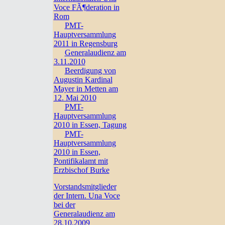
Voce FÃ¶deration in
Rom
PMT-
Hauptversammlung
2011 in Regensburg
Generalaudienz am
3.11.2010
Beerdigung von
Augustin Kardinal
Mayer in Metten am
12. Mai 2010
PMT-
Hauptversammlung
2010 in Essen, Tagung
PMT-
Hauptversammlung
2010 in Essen,
Pontifikalamt mit
Erzbischof Burke
Vorstandsmitglieder
der Intern. Una Voce
bei der
Generalaudienz am
28.10.2009