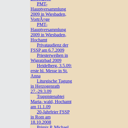
PMT-
Hauptversammlung
2009 in Wiesbaden,
VortrÃ¤ge
PMT-
Hauptversammlung
2009 in Wiesbaden,
Hochamt
Privataudienz der
FSSP am 6.7.2009
Priesterweihen in
Wigratzbad 2009
Heidelberg, 3.5.09:
erste hl. Messe in St.
Anna
Liturgische Tagung
in Herzogenrath
27.-29.3.09
Trappistenabtei
Maria- wald, Hochamt
am 11.1.09
20-Jahrfeier FSSP
in Rom am
18.10.2008
Primiz P. Michael