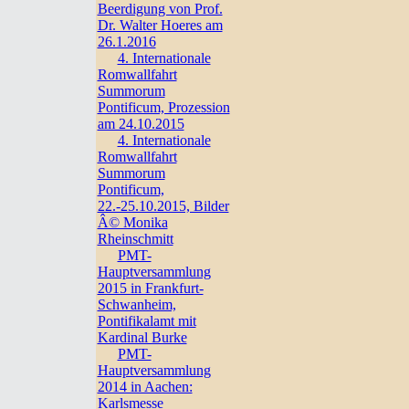
Beerdigung von Prof.
Dr. Walter Hoeres am
26.1.2016
4. Internationale
Romwallfahrt
Summorum
Pontificum, Prozession
am 24.10.2015
4. Internationale
Romwallfahrt
Summorum
Pontificum,
22.-25.10.2015, Bilder
Â© Monika
Rheinschmitt
PMT-
Hauptversammlung
2015 in Frankfurt-
Schwanheim,
Pontifikalamt mit
Kardinal Burke
PMT-
Hauptversammlung
2014 in Aachen:
Karlsmesse