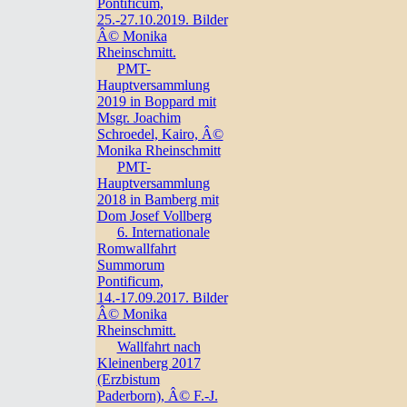
Pontificum,
25.-27.10.2019. Bilder
Â© Monika
Rheinschmitt.
PMT-
Hauptversammlung
2019 in Boppard mit
Msgr. Joachim
Schroedel, Kairo, Â©
Monika Rheinschmitt
PMT-
Hauptversammlung
2018 in Bamberg mit
Dom Josef Vollberg
6. Internationale
Romwallfahrt
Summorum
Pontificum,
14.-17.09.2017. Bilder
Â© Monika
Rheinschmitt.
Wallfahrt nach
Kleinenberg 2017
(Erzbistum
Paderborn), Â© F.-J.