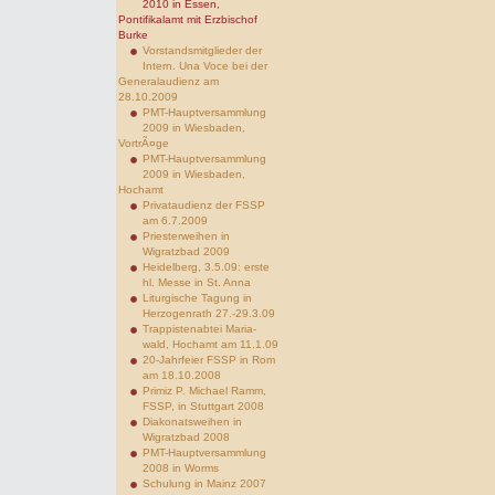
2010 in Essen,
Pontifikalamt mit Erzbischof
Burke
Vorstandsmitglieder der
Intern. Una Voce bei der
Generalaudienz am
28.10.2009
PMT-Hauptversammlung
2009 in Wiesbaden,
VortrÃ¤ge
PMT-Hauptversammlung
2009 in Wiesbaden,
Hochamt
Privataudienz der FSSP
am 6.7.2009
Priesterweihen in
Wigratzbad 2009
Heidelberg, 3.5.09: erste
hl. Messe in St. Anna
Liturgische Tagung in
Herzogenrath 27.-29.3.09
Trappistenabtei Maria-
wald, Hochamt am 11.1.09
20-Jahrfeier FSSP in Rom
am 18.10.2008
Primiz P. Michael Ramm,
FSSP, in Stuttgart 2008
Diakonatsweihen in
Wigratzbad 2008
PMT-Hauptversammlung
2008 in Worms
Schulung in Mainz 2007