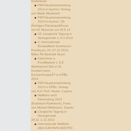
Karlsmesse
PMT-Hauptversammlung
2014 in Aachen: Vortrag
von Martin Mosebach
PMT-Hauptversammlung
2014 in Aachen: 35-
jÃ¤hriges PriesterjubilÃ¤um
von M. Reinecke am 29.6.14
16. Liturgische Tagung in
Herzogenrath 2.-5.4.2014
2. Internationale
Romwallfahrt Summorum
Pontificum, 24.-27.10.2013,
Bilder Â© Berthold Strutz.
Katechese u.
Pontifikalamt v. S.E.
Weihbischof Dick in St.
Kunibert beim
Euchar.KongreÃŸ in KÃ¶ln
2013
PMT-Hauptversammlung
2013 in KÃ¶ln, Vortrag
von H.H. Prof. Hauke, Lugano
Wallfahrt nach
Kleinenberg 2013
(Erzbistum Paderborn), Fotos
von Michael Weikmann, Espeln
Liturgische Tagung in
Herzogenrath
28.11.-1.12.2012
Internationale Wallfahrt
UNA CUM PAPA NOSTRO