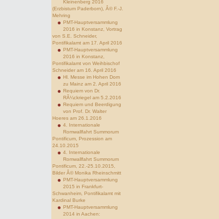
Kleinenberg 2016
(Erzbistum Paderborn), Â© F.-J.
Mehring
PMT-Hauptversammlung
2016 in Konstanz, Vortrag
von S.E. Schneider,
Pontifikalamt am 17. April 2016
PMT-Hauptversammlung
2016 in Konstanz,
Pontifikalamt von Weihbischof
Schneider am 16. April 2016
Hl. Messe im Hohen Dom
zu Mainz am 2. April 2016
Requiem von Dr.
RÃ¼ckriegel am 5.2.2016
Requiem und Beerdigung
von Prof. Dr. Walter
Hoeres am 26.1.2016
4. Internationale
Romwallfahrt Summorum
Pontificum, Prozession am
24.10.2015
4. Internationale
Romwallfahrt Summorum
Pontificum, 22.-25.10.2015,
Bilder Â© Monika Rheinschmitt
PMT-Hauptversammlung
2015 in Frankfurt-
Schwanheim, Pontifikalamt mit
Kardinal Burke
PMT-Hauptversammlung
2014 in Aachen: