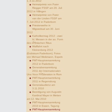
1.-3.11.2012
Heimatprimiz von Pater
Riegger FSSP am 29. Juli
2012 in Villingen
Heimatprimiz von Pater
van der Linden FSSP am
7. Juli 2012 in Paderborn
Priesterweihe in
Wigratzbad am 30. Juni
2012
Katholikentag 2012 - zwei
hl. Messen in der ao. Form
des rÃ¶mischen Ritus
Wallfahrt nach
Kleinenberg 2012
(Erzbistum Paderborn), Fotos
von Michael Weikmann, Espeln
PMT-Hauptversammlung
2012 in Paderborn
Generalversammlung
2011 der Internationalen
Una Voce FÃ¶deration in Rom
PMT-Hauptversammlung
2011 in Regensburg
Generalaudienz am
3.11.2010
Beerdigung von Augustin
Kardinal Mayer in Metten
am 12. Mai 2010
PMT-Hauptversammlung
2010 in Essen, Tagung
PMT-Hauptversammlung