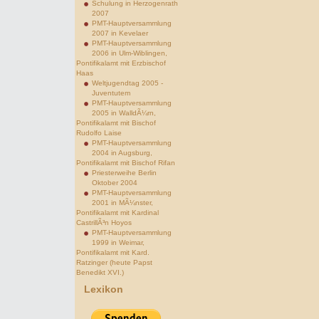
Schulung in Herzogenrath
2007
PMT-Hauptversammlung
2007 in Kevelaer
PMT-Hauptversammlung
2006 in Ulm-Wiblingen,
Pontifikalamt mit Erzbischof
Haas
Weltjugendtag 2005 -
Juventutem
PMT-Hauptversammlung
2005 in WalldÃ¼rn,
Pontifikalamt mit Bischof
Rudolfo Laise
PMT-Hauptversammlung
2004 in Augsburg,
Pontifikalamt mit Bischof Rifan
Priesterweihe Berlin
Oktober 2004
PMT-Hauptversammlung
2001 in MÃ¼nster,
Pontifikalamt mit Kardinal
CastrillÃ³n Hoyos
PMT-Hauptversammlung
1999 in Weimar,
Pontifikalamt mit Kard.
Ratzinger (heute Papst
Benedikt XVI.)
Lexikon