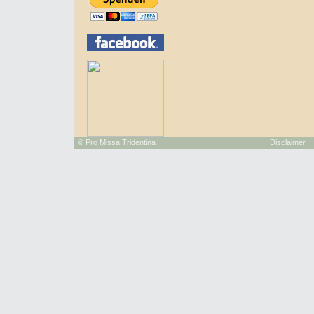
©
Pro Missa Tridentina
Disclaimer