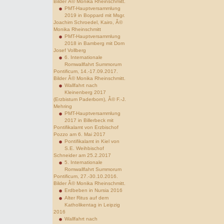
Bilder Â© Monika Rheinschmitt.
PMT-Hauptversammlung
2019 in Boppard mit Msgr.
Joachim Schroedel, Kairo, Â©
Monika Rheinschmitt
PMT-Hauptversammlung
2018 in Bamberg mit Dom
Josef Vollberg
6. Internationale
Romwallfahrt Summorum
Pontificum, 14.-17.09.2017.
Bilder Â© Monika Rheinschmitt.
Wallfahrt nach
Kleinenberg 2017
(Erzbistum Paderborn), Â© F.-J.
Mehring
PMT-Hauptversammlung
2017 in Billerbeck mit
Pontifikalamt von Erzbischof
Pozzo am 6. Mai 2017
Pontifikalamt in Kiel von
S.E. Weihbischof
Schneider am 25.2.2017
5. Internationale
Romwallfahrt Summorum
Pontificum, 27.-30.10.2016.
Bilder Â© Monika Rheinschmitt.
Erdbeben in Nursia 2016
Alter Ritus auf dem
Katholikentag in Leipzig
2016
Wallfahrt nach