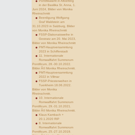
Pontifikalamt in Altoetting
in der Basilika St. Anna, 1.
Juni 2024, Bilder von Monika
Rheinschmitt
Beerdigung Wolfgang
Graf Waldstein am
31.10.2023 in Salzburg, Bilder
von Monika Rheinschmitt
FSSP-Diakonatsweihe in
Gestratz am 20. Mai 2023,
Bilder von Monika Rheinschmitt
PMT-Hauptversammlung
2023 in Schifferstadt
11. Internationale
Romwallfahrt Summorum
Pontificum, 28.-30.10.2022.
Bilder Â© Monika Rheinschmitt.
PMT-Hauptversammlung
2022 in Villmar
FSSP-Priesterweihen in
Tuerkheim 18.06.2022.
Bilder von Monika
Rheinschmitt.
10. Internationale
Romwallfahrt Summorum
Pontificum, 29.-31.10.2021.
Bilder Â© Monika Rheinschmitt.
Klaus Kambach +
20.1.2020 RIP
8. Internationale
Romwallfahrt Summorum
Pontificum, 25.-27.10.2019.