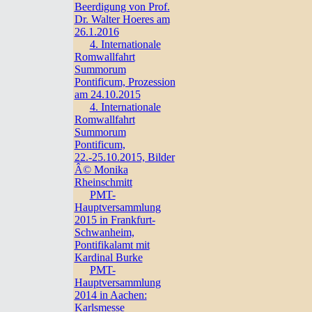
Beerdigung von Prof.
Dr. Walter Hoeres am
26.1.2016
4. Internationale
Romwallfahrt
Summorum
Pontificum, Prozession
am 24.10.2015
4. Internationale
Romwallfahrt
Summorum
Pontificum,
22.-25.10.2015, Bilder
Â© Monika
Rheinschmitt
PMT-
Hauptversammlung
2015 in Frankfurt-
Schwanheim,
Pontifikalamt mit
Kardinal Burke
PMT-
Hauptversammlung
2014 in Aachen:
Karlsmesse