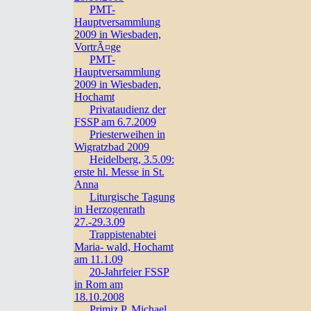
PMT-
Hauptversammlung
2009 in Wiesbaden,
VortrÃ¤ge
PMT-
Hauptversammlung
2009 in Wiesbaden,
Hochamt
Privataudienz der
FSSP am 6.7.2009
Priesterweihen in
Wigratzbad 2009
Heidelberg, 3.5.09:
erste hl. Messe in St.
Anna
Liturgische Tagung
in Herzogenrath
27.-29.3.09
Trappistenabtei
Maria- wald, Hochamt
am 11.1.09
20-Jahrfeier FSSP
in Rom am
18.10.2008
Primiz P. Michael