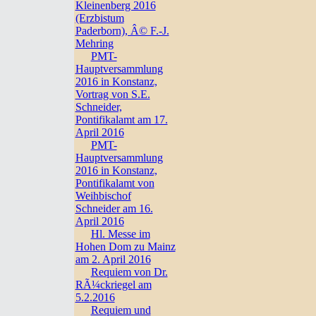
Kleinenberg 2016
(Erzbistum
Paderborn), Â© F.-J.
Mehring
PMT-
Hauptversammlung
2016 in Konstanz,
Vortrag von S.E.
Schneider,
Pontifikalamt am 17.
April 2016
PMT-
Hauptversammlung
2016 in Konstanz,
Pontifikalamt von
Weihbischof
Schneider am 16.
April 2016
Hl. Messe im
Hohen Dom zu Mainz
am 2. April 2016
Requiem von Dr.
RÃ¼ckriegel am
5.2.2016
Requiem und