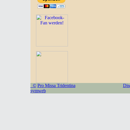
©
Pro Missa Tridentina
Dis
symweb