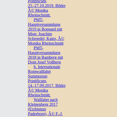
Pontificum,
25.-27.10.2019. Bilder
Â© Monika
Rheinschmitt.
PMT-
Hauptversammlung
2019 in Boppard mit
Msgr. Joachim
Schroedel, Kairo, Â©
Monika Rheinschmitt
PMT-
Hauptversammlung
2018 in Bamberg mit
Dom Josef Vollberg
6. Internationale
Romwallfahrt
Summorum
Pontificum,
14.-17.09.2017. Bilder
Â© Monika
Rheinschmitt.
Wallfahrt nach
Kleinenberg 2017
(Erzbistum
Paderborn), Â© F.-J.