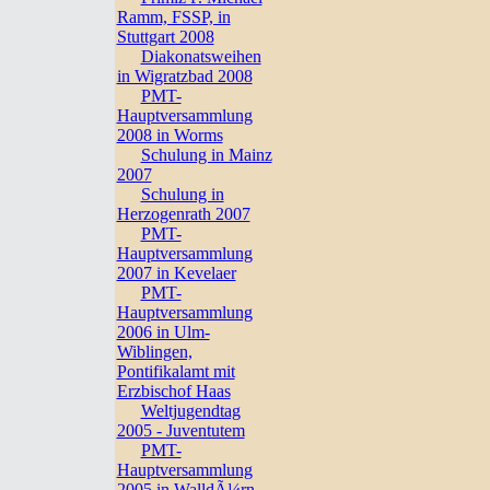
Ramm, FSSP, in
Stuttgart 2008
Diakonatsweihen
in Wigratzbad 2008
PMT-
Hauptversammlung
2008 in Worms
Schulung in Mainz
2007
Schulung in
Herzogenrath 2007
PMT-
Hauptversammlung
2007 in Kevelaer
PMT-
Hauptversammlung
2006 in Ulm-
Wiblingen,
Pontifikalamt mit
Erzbischof Haas
Weltjugendtag
2005 - Juventutem
PMT-
Hauptversammlung
2005 in WalldÃ¼rn,