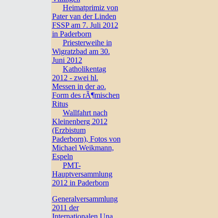
Heimatprimiz von
Pater van der Linden
FSSP am 7. Juli 2012
in Paderborn
Priesterweihe in
Wigratzbad am 30.
Juni 2012
Katholikentag
2012 - zwei hl.
Messen in der ao.
Form des rÃ¶mischen
Ritus
Wallfahrt nach
Kleinenberg 2012
(Erzbistum
Paderborn), Fotos von
Michael Weikmann,
Espeln
PMT-
Hauptversammlung
2012 in Paderborn
Generalversammlung
2011 der
Internationalen Una