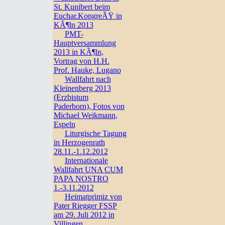
St. Kunibert beim
Euchar.KongreÃŸ in
KÃ¶ln 2013
PMT-
Hauptversammlung
2013 in KÃ¶ln,
Vortrag von H.H.
Prof. Hauke, Lugano
Wallfahrt nach
Kleinenberg 2013
(Erzbistum
Paderborn), Fotos von
Michael Weikmann,
Espeln
Liturgische Tagung
in Herzogenrath
28.11.-1.12.2012
Internationale
Wallfahrt UNA CUM
PAPA NOSTRO
1.-3.11.2012
Heimatprimiz von
Pater Riegger FSSP
am 29. Juli 2012 in
Villingen