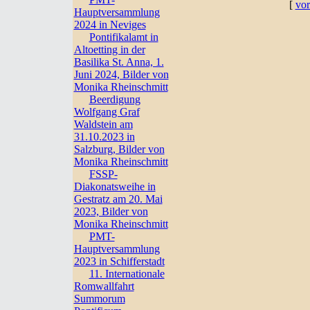
[
vor
Hauptversammlung
2024 in Neviges
Pontifikalamt in
Altoetting in der
Basilika St. Anna, 1.
Juni 2024, Bilder von
Monika Rheinschmitt
Beerdigung
Wolfgang Graf
Waldstein am
31.10.2023 in
Salzburg, Bilder von
Monika Rheinschmitt
FSSP-
Diakonatsweihe in
Gestratz am 20. Mai
2023, Bilder von
Monika Rheinschmitt
PMT-
Hauptversammlung
2023 in Schifferstadt
11. Internationale
Romwallfahrt
Summorum