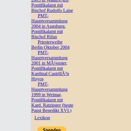
Pontifikalamt mit
Bischof Rudolfo Laise
PMT-
Hauptversammlung
2004 in Augsburg,
Pontifikalamt mit
Bischof Rifan
Priesterweihe
Berlin Oktober 2004
PMT-
Hauptversammlung
2001 in MÃ¼nster,
Pontifikalamt mit
Kardinal CastrillÃ³n
Hoyos
PMT-
Hauptversammlung
1999 in Weimar,
Pontifikalamt mit
Kard. Ratzinger (heute
Papst Benedikt XVI.)
Lexikon