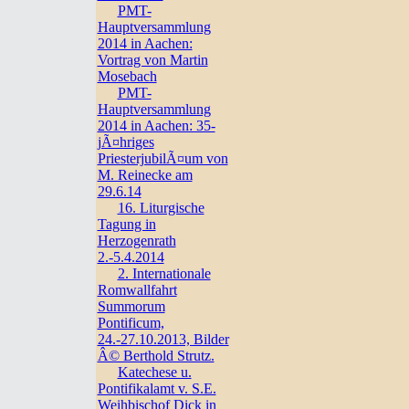
PMT-
Hauptversammlung
2014 in Aachen:
Vortrag von Martin
Mosebach
PMT-
Hauptversammlung
2014 in Aachen: 35-
jÃ¤hriges
PriesterjubilÃ¤um von
M. Reinecke am
29.6.14
16. Liturgische
Tagung in
Herzogenrath
2.-5.4.2014
2. Internationale
Romwallfahrt
Summorum
Pontificum,
24.-27.10.2013, Bilder
Â© Berthold Strutz.
Katechese u.
Pontifikalamt v. S.E.
Weihbischof Dick in