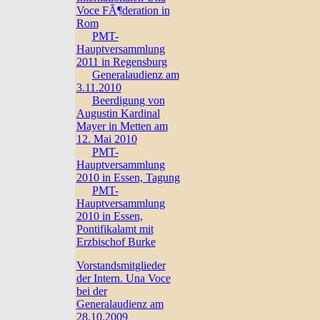
Voce FÃ¶deration in
Rom
PMT-
Hauptversammlung
2011 in Regensburg
Generalaudienz am
3.11.2010
Beerdigung von
Augustin Kardinal
Mayer in Metten am
12. Mai 2010
PMT-
Hauptversammlung
2010 in Essen, Tagung
PMT-
Hauptversammlung
2010 in Essen,
Pontifikalamt mit
Erzbischof Burke
Vorstandsmitglieder
der Intern. Una Voce
bei der
Generalaudienz am
28.10.2009