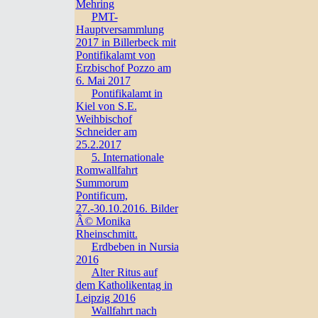
Mehring
PMT-
Hauptversammlung
2017 in Billerbeck mit
Pontifikalamt von
Erzbischof Pozzo am
6. Mai 2017
Pontifikalamt in
Kiel von S.E.
Weihbischof
Schneider am
25.2.2017
5. Internationale
Romwallfahrt
Summorum
Pontificum,
27.-30.10.2016. Bilder
Â© Monika
Rheinschmitt.
Erdbeben in Nursia
2016
Alter Ritus auf
dem Katholikentag in
Leipzig 2016
Wallfahrt nach