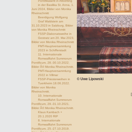
Pontifikalamt in Altoetting
in der Basilika St. Anna, 1.
Juni 2024, Bilder von Monika
Rheinschmitt
Beerdigung Wolfgang
Graf Waldstein am
31.10.2023 in Salzburg, Bilder
von Monika Rheinschmitt
FSSP-Diakonatsweihe in
Gestratz am 20. Mai 2023,
Bilder von Monika Rheinschmitt
PMT-Hauptversammlung
2023 in Schifferstadt
11. Internationale
Romwallfahrt Summorum
Pontificum, 28.-30.10.2022.
Bilder Â© Monika Rheinschmitt.
PMT-Hauptversammlung
2022 in Villmar
© Uwe Lipowski
FSSP-Priesterweihen in
Tuerkheim 18.06.2022.
Bilder von Monika
Rheinschmitt.
10. Internationale
Romwallfahrt Summorum
Pontificum, 29.-31.10.2021.
Bilder Â© Monika Rheinschmitt.
Klaus Kambach +
20.1.2020 RIP
8. Internationale
Romwallfahrt Summorum
Pontificum, 25.-27.10.2019.