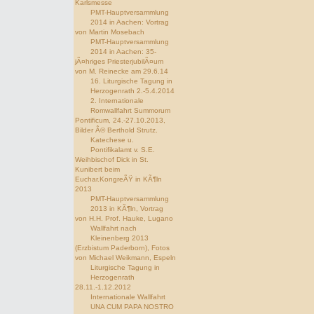
Karlsmesse
PMT-Hauptversammlung
2014 in Aachen: Vortrag
von Martin Mosebach
PMT-Hauptversammlung
2014 in Aachen: 35-
jÃ¤hriges PriesterjubilÃ¤um
von M. Reinecke am 29.6.14
16. Liturgische Tagung in
Herzogenrath 2.-5.4.2014
2. Internationale
Romwallfahrt Summorum
Pontificum, 24.-27.10.2013,
Bilder Â© Berthold Strutz.
Katechese u.
Pontifikalamt v. S.E.
Weihbischof Dick in St.
Kunibert beim
Euchar.KongreÃŸ in KÃ¶ln
2013
PMT-Hauptversammlung
2013 in KÃ¶ln, Vortrag
von H.H. Prof. Hauke, Lugano
Wallfahrt nach
Kleinenberg 2013
(Erzbistum Paderborn), Fotos
von Michael Weikmann, Espeln
Liturgische Tagung in
Herzogenrath
28.11.-1.12.2012
Internationale Wallfahrt
UNA CUM PAPA NOSTRO