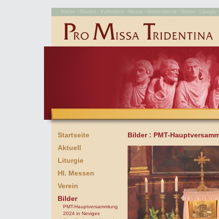
Kirche · Glaube · Katholisch · Messe · Gottesdienst · Gebet · Liturgie · 
Startseite
Bilder
: PMT-Hauptversamm
Aktuell
Liturgie
Hl. Messen
Verein
Bilder
PMT-Hauptversammlung
2024 in Neviges