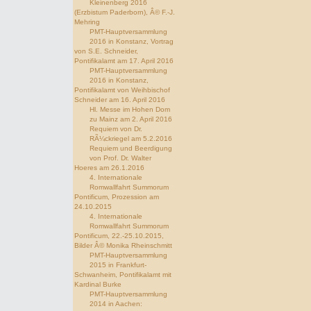
Kleinenberg 2016
(Erzbistum Paderborn), Â© F.-J.
Mehring
PMT-Hauptversammlung
2016 in Konstanz, Vortrag
von S.E. Schneider,
Pontifikalamt am 17. April 2016
PMT-Hauptversammlung
2016 in Konstanz,
Pontifikalamt von Weihbischof
Schneider am 16. April 2016
Hl. Messe im Hohen Dom
zu Mainz am 2. April 2016
Requiem von Dr.
RÃ¼ckriegel am 5.2.2016
Requiem und Beerdigung
von Prof. Dr. Walter
Hoeres am 26.1.2016
4. Internationale
Romwallfahrt Summorum
Pontificum, Prozession am
24.10.2015
4. Internationale
Romwallfahrt Summorum
Pontificum, 22.-25.10.2015,
Bilder Â© Monika Rheinschmitt
PMT-Hauptversammlung
2015 in Frankfurt-
Schwanheim, Pontifikalamt mit
Kardinal Burke
PMT-Hauptversammlung
2014 in Aachen: