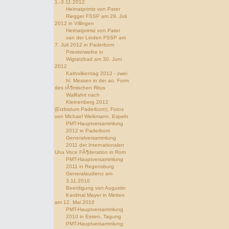
1.-3.11.2012
Heimatprimiz von Pater
Riegger FSSP am 29. Juli
2012 in Villingen
Heimatprimiz von Pater
van der Linden FSSP am
7. Juli 2012 in Paderborn
Priesterweihe in
Wigratzbad am 30. Juni
2012
Katholikentag 2012 - zwei
hl. Messen in der ao. Form
des rÃ¶mischen Ritus
Wallfahrt nach
Kleinenberg 2012
(Erzbistum Paderborn), Fotos
von Michael Weikmann, Espeln
PMT-Hauptversammlung
2012 in Paderborn
Generalversammlung
2011 der Internationalen
Una Voce FÃ¶deration in Rom
PMT-Hauptversammlung
2011 in Regensburg
Generalaudienz am
3.11.2010
Beerdigung von Augustin
Kardinal Mayer in Metten
am 12. Mai 2010
PMT-Hauptversammlung
2010 in Essen, Tagung
PMT-Hauptversammlung