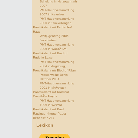
Schulung in Herzogenrath
2007
PMT-Hauptversammlung
2007 in Kevelaer
PMT-Hauptversammlung
2006 in Ulm-Wiblingen,
Pontifikalamt mit Erzbischof
Haas
Weltjugendtag 2005 -
Juventutem
PMT-Hauptversammlung
2005 in WalldÃ¼rn,
Pontifikalamt mit Bischof
Rudolfo Laise
PMT-Hauptversammlung
2004 in Augsburg,
Pontifikalamt mit Bischof Rifan
Priesterweihe Berlin
Oktober 2004
PMT-Hauptversammlung
2001 in MÃ¼nster,
Pontifikalamt mit Kardinal
CastrillÃ³n Hoyos
PMT-Hauptversammlung
1999 in Weimar,
Pontifikalamt mit Kard.
Ratzinger (heute Papst
Benedikt XVI.)
Lexikon