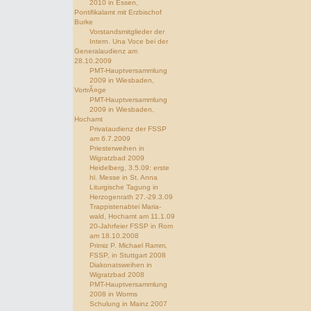
2010 in Essen,
Pontifikalamt mit Erzbischof
Burke
Vorstandsmitglieder der
Intern. Una Voce bei der
Generalaudienz am
28.10.2009
PMT-Hauptversammlung
2009 in Wiesbaden,
VortrÃ¤ge
PMT-Hauptversammlung
2009 in Wiesbaden,
Hochamt
Privataudienz der FSSP
am 6.7.2009
Priesterweihen in
Wigratzbad 2009
Heidelberg, 3.5.09: erste
hl. Messe in St. Anna
Liturgische Tagung in
Herzogenrath 27.-29.3.09
Trappistenabtei Maria-
wald, Hochamt am 11.1.09
20-Jahrfeier FSSP in Rom
am 18.10.2008
Primiz P. Michael Ramm,
FSSP, in Stuttgart 2008
Diakonatsweihen in
Wigratzbad 2008
PMT-Hauptversammlung
2008 in Worms
Schulung in Mainz 2007