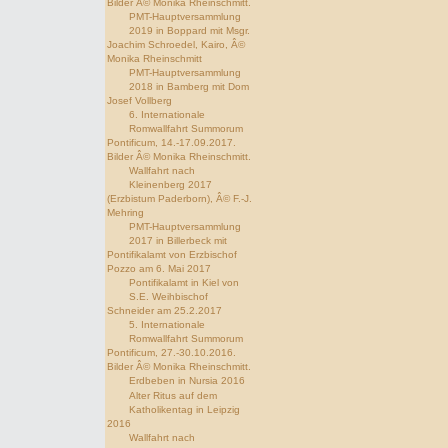
Bilder Â© Monika Rheinschmitt.
PMT-Hauptversammlung
2019 in Boppard mit Msgr.
Joachim Schroedel, Kairo, Â©
Monika Rheinschmitt
PMT-Hauptversammlung
2018 in Bamberg mit Dom
Josef Vollberg
6. Internationale
Romwallfahrt Summorum
Pontificum, 14.-17.09.2017.
Bilder Â© Monika Rheinschmitt.
Wallfahrt nach
Kleinenberg 2017
(Erzbistum Paderborn), Â© F.-J.
Mehring
PMT-Hauptversammlung
2017 in Billerbeck mit
Pontifikalamt von Erzbischof
Pozzo am 6. Mai 2017
Pontifikalamt in Kiel von
S.E. Weihbischof
Schneider am 25.2.2017
5. Internationale
Romwallfahrt Summorum
Pontificum, 27.-30.10.2016.
Bilder Â© Monika Rheinschmitt.
Erdbeben in Nursia 2016
Alter Ritus auf dem
Katholikentag in Leipzig
2016
Wallfahrt nach