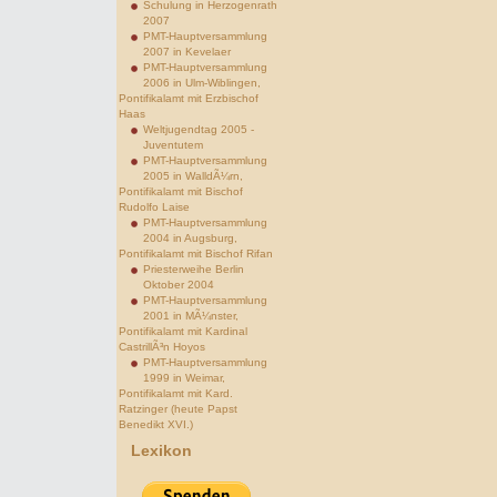
Schulung in Herzogenrath
2007
PMT-Hauptversammlung
2007 in Kevelaer
PMT-Hauptversammlung
2006 in Ulm-Wiblingen,
Pontifikalamt mit Erzbischof
Haas
Weltjugendtag 2005 -
Juventutem
PMT-Hauptversammlung
2005 in WalldÃ¼rn,
Pontifikalamt mit Bischof
Rudolfo Laise
PMT-Hauptversammlung
2004 in Augsburg,
Pontifikalamt mit Bischof Rifan
Priesterweihe Berlin
Oktober 2004
PMT-Hauptversammlung
2001 in MÃ¼nster,
Pontifikalamt mit Kardinal
CastrillÃ³n Hoyos
PMT-Hauptversammlung
1999 in Weimar,
Pontifikalamt mit Kard.
Ratzinger (heute Papst
Benedikt XVI.)
Lexikon