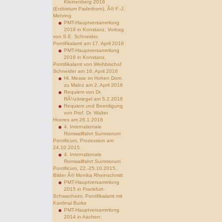
Kleinenberg 2016
(Erzbistum Paderborn), Â© F.-J.
Mehring
PMT-Hauptversammlung
2016 in Konstanz, Vortrag
von S.E. Schneider,
Pontifikalamt am 17. April 2016
PMT-Hauptversammlung
2016 in Konstanz,
Pontifikalamt von Weihbischof
Schneider am 16. April 2016
Hl. Messe im Hohen Dom
zu Mainz am 2. April 2016
Requiem von Dr.
RÃ¼ckriegel am 5.2.2016
Requiem und Beerdigung
von Prof. Dr. Walter
Hoeres am 26.1.2016
4. Internationale
Romwallfahrt Summorum
Pontificum, Prozession am
24.10.2015
4. Internationale
Romwallfahrt Summorum
Pontificum, 22.-25.10.2015,
Bilder Â© Monika Rheinschmitt
PMT-Hauptversammlung
2015 in Frankfurt-
Schwanheim, Pontifikalamt mit
Kardinal Burke
PMT-Hauptversammlung
2014 in Aachen: