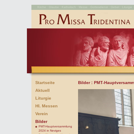
Kirche · Glaube · Katholisch · Messe · Gottesdienst · Gebet · Liturgie · 
Startseite
Bilder
: PMT-Hauptversamm
Aktuell
Liturgie
Hl. Messen
Verein
Bilder
PMT-Hauptversammlung
2024 in Neviges