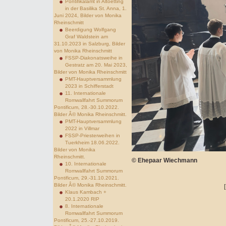
Pontifikalamt in Altoetting
in der Basilika St. Anna, 1.
Juni 2024, Bilder von Monika
Rheinschmitt
Beerdigung Wolfgang
Graf Waldstein am
31.10.2023 in Salzburg, Bilder
von Monika Rheinschmitt
FSSP-Diakonatsweihe in
Gestratz am 20. Mai 2023,
Bilder von Monika Rheinschmitt
PMT-Hauptversammlung
2023 in Schifferstadt
11. Internationale
Romwallfahrt Summorum
Pontificum, 28.-30.10.2022.
Bilder Â© Monika Rheinschmitt.
PMT-Hauptversammlung
2022 in Villmar
FSSP-Priesterweihen in
Tuerkheim 18.06.2022.
Bilder von Monika
Rheinschmitt.
© Ehepaar Wiechmann
10. Internationale
Romwallfahrt Summorum
Pontificum, 29.-31.10.2021.
Bilder Â© Monika Rheinschmitt.
Klaus Kambach +
20.1.2020 RIP
8. Internationale
Romwallfahrt Summorum
Pontificum, 25.-27.10.2019.