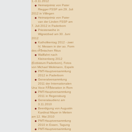
1.-3.11.2012
Heimatprimiz von Pater
Riegger FSSP am 29. Juli
2012 in Villingen
Heimatprimiz von Pater
van der Linden FSSP am
7. Juli 2012 in Paderborn
Priesterweihe in
Wigratzbad am 30. Juni
2012
Katholikentag 2012 - zwei
hl. Messen in der ao. Form
des rÃ¶mischen Ritus
Wallfahrt nach
Kleinenberg 2012
(Erzbistum Paderborn), Fotos
von Michael Weikmann, Espeln
PMT-Hauptversammlung
2012 in Paderborn
Generalversammlung
2011 der Internationalen
Una Voce FÃ¶deration in Rom
PMT-Hauptversammlung
2011 in Regensburg
Generalaudienz am
3.11.2010
Beerdigung von Augustin
Kardinal Mayer in Metten
am 12. Mai 2010
PMT-Hauptversammlung
2010 in Essen, Tagung
PMT-Hauptversammlung