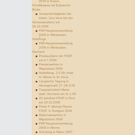
2010 in Essen,
Pontifikalamt mit Erzbischof
Burke
Vorstandsmitglieder der
Intern. Una Voce bei der
Generalaudienz am
28.10.2009
PMT-Hauptversammlung
2009 in Wiesbaden,
VortrÃ¤ge
PMT-Hauptversammlung
2009 in Wiesbaden,
Hochamt
Privataudienz der FSSP
am 6.7.2009
Priesterweihen in
Wigratzbad 2009
Heidelberg, 3.5.09: erste
hl. Messe in St. Anna
Liturgische Tagung in
Herzogenrath 27.-29.3.09
Trappistenabtei Maria-
wald, Hochamt am 11.1.09
20-Jahrfeier FSSP in Rom
am 18.10.2008
Primiz P. Michael Ramm,
FSSP, in Stuttgart 2008
Diakonatsweihen in
Wigratzbad 2008
PMT-Hauptversammlung
2008 in Worms
Schulung in Mainz 2007