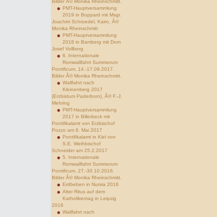
Bilder Â© Monika Rheinschmitt.
PMT-Hauptversammlung
2019 in Boppard mit Msgr.
Joachim Schroedel, Kairo, Â©
Monika Rheinschmitt
PMT-Hauptversammlung
2018 in Bamberg mit Dom
Josef Vollberg
6. Internationale
Romwallfahrt Summorum
Pontificum, 14.-17.09.2017.
Bilder Â© Monika Rheinschmitt.
Wallfahrt nach
Kleinenberg 2017
(Erzbistum Paderborn), Â© F.-J.
Mehring
PMT-Hauptversammlung
2017 in Billerbeck mit
Pontifikalamt von Erzbischof
Pozzo am 6. Mai 2017
Pontifikalamt in Kiel von
S.E. Weihbischof
Schneider am 25.2.2017
5. Internationale
Romwallfahrt Summorum
Pontificum, 27.-30.10.2016.
Bilder Â© Monika Rheinschmitt.
Erdbeben in Nursia 2016
Alter Ritus auf dem
Katholikentag in Leipzig
2016
Wallfahrt nach