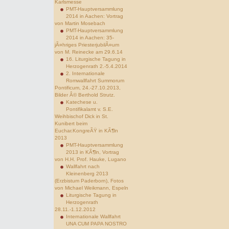
Karlsmesse
PMT-Hauptversammlung
2014 in Aachen: Vortrag
von Martin Mosebach
PMT-Hauptversammlung
2014 in Aachen: 35-
jÃ¤hriges PriesterjubilÃ¤um
von M. Reinecke am 29.6.14
16. Liturgische Tagung in
Herzogenrath 2.-5.4.2014
2. Internationale
Romwallfahrt Summorum
Pontificum, 24.-27.10.2013,
Bilder Â© Berthold Strutz.
Katechese u.
Pontifikalamt v. S.E.
Weihbischof Dick in St.
Kunibert beim
Euchar.KongreÃŸ in KÃ¶ln
2013
PMT-Hauptversammlung
2013 in KÃ¶ln, Vortrag
von H.H. Prof. Hauke, Lugano
Wallfahrt nach
Kleinenberg 2013
(Erzbistum Paderborn), Fotos
von Michael Weikmann, Espeln
Liturgische Tagung in
Herzogenrath
28.11.-1.12.2012
Internationale Wallfahrt
UNA CUM PAPA NOSTRO