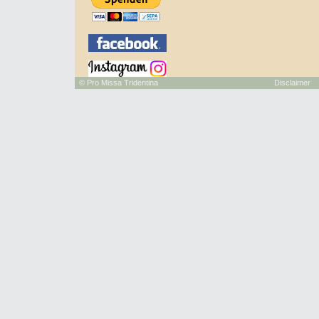
©
Pro Missa Tridentina
Disclaimer