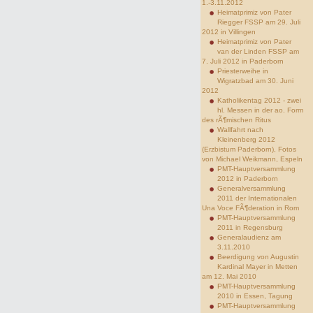
1.-3.11.2012
Heimatprimiz von Pater
Riegger FSSP am 29. Juli
2012 in Villingen
Heimatprimiz von Pater
van der Linden FSSP am
7. Juli 2012 in Paderborn
Priesterweihe in
Wigratzbad am 30. Juni
2012
Katholikentag 2012 - zwei
hl. Messen in der ao. Form
des rÃ¶mischen Ritus
Wallfahrt nach
Kleinenberg 2012
(Erzbistum Paderborn), Fotos
von Michael Weikmann, Espeln
PMT-Hauptversammlung
2012 in Paderborn
Generalversammlung
2011 der Internationalen
Una Voce FÃ¶deration in Rom
PMT-Hauptversammlung
2011 in Regensburg
Generalaudienz am
3.11.2010
Beerdigung von Augustin
Kardinal Mayer in Metten
am 12. Mai 2010
PMT-Hauptversammlung
2010 in Essen, Tagung
PMT-Hauptversammlung