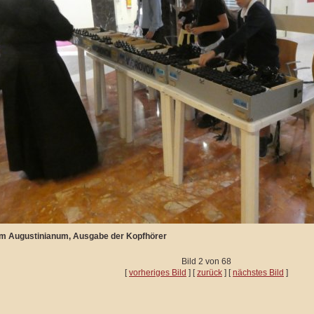
Im Augustinianum, Ausgabe der Kopfhörer
Bild 2 von 68
[
vorheriges Bild
] [
zurück
] [
nächstes Bild
]