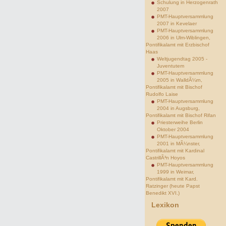
Schulung in Herzogenrath
2007
PMT-Hauptversammlung
2007 in Kevelaer
PMT-Hauptversammlung
2006 in Ulm-Wiblingen,
Pontifikalamt mit Erzbischof
Haas
Weltjugendtag 2005 -
Juventutem
PMT-Hauptversammlung
2005 in WalldÃ¼rn,
Pontifikalamt mit Bischof
Rudolfo Laise
PMT-Hauptversammlung
2004 in Augsburg,
Pontifikalamt mit Bischof Rifan
Priesterweihe Berlin
Oktober 2004
PMT-Hauptversammlung
2001 in MÃ¼nster,
Pontifikalamt mit Kardinal
CastrillÃ³n Hoyos
PMT-Hauptversammlung
1999 in Weimar,
Pontifikalamt mit Kard.
Ratzinger (heute Papst
Benedikt XVI.)
Lexikon