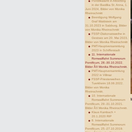
Pontifikalamt in Altoetting
in der Basilika St. Anna, 1.
Juni 2024, Bilder von Monika
Rheinschmitt
Beerdigung Wolfgang
Graf Waldstein am
31.10.2023 in Salzburg, Bilder
von Monika Rheinschmitt
FSSP-Diakonatsweihe in
Gestratz am 20. Mai 2023,
Bilder von Monika Rheinschmitt
PMT-Hauptversammlung
2023 in Schifferstadt
11. Internationale
Romwallfahrt Summorum
Pontificum, 28.-30.10.2022.
Bilder Â© Monika Rheinschmitt.
PMT-Hauptversammlung
2022 in Villmar
FSSP-Priesterweihen in
Tuerkheim 18.06.2022.
Bilder von Monika
Rheinschmitt.
10. Internationale
Romwallfahrt Summorum
Pontificum, 29.-31.10.2021.
Bilder Â© Monika Rheinschmitt.
Klaus Kambach +
20.1.2020 RIP
8. Internationale
Romwallfahrt Summorum
Pontificum, 25.-27.10.2019.