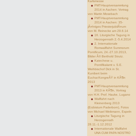
Karlsmesse
PMT-Hauptversammlung
2014 in Aachen: Vortrag
von Martin Mosebach
PMT-Hauptversammlung
2014 in Aachen: 35-
jÃ¤hriges PriesterjubilÃ¤um
von M. Reinecke am 29.6.14
16. Liturgische Tagung in
Herzogenrath 2.-5.4.2014
2. Internationale
Romwallfahrt Summorum
Pontificum, 24.-27.10.2013,
Bilder Â© Berthold Strutz.
Katechese u.
Pontifikalamt v. S.E.
Weihbischof Dick in St.
Kunibert beim
Euchar.KongreÃŸ in KÃ¶ln
2013
PMT-Hauptversammlung
2013 in KÃ¶ln, Vortrag
von H.H. Prof. Hauke, Lugano
Wallfahrt nach
Kleinenberg 2013
(Erzbistum Paderborn), Fotos
von Michael Weikmann, Espeln
Liturgische Tagung in
Herzogenrath
28.11.-1.12.2012
Internationale Wallfahrt
UNA CUM PAPA NOSTRO