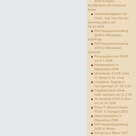
2010 in Essen,
Pontifikalamt mit Erzbischof
Burke
Vorstandsmitglieder der
Intern. Una Voce bei der
Generalaudienz am
28.10.2009
PMT-Hauptversammlung
2009 in Wiesbaden,
VortrÃ¤ge
PMT-Hauptversammlung
2009 in Wiesbaden,
Hochamt
Privataudienz der FSSP
am 6.7.2009
Priesterweihen in
Wigratzbad 2009
Heidelberg, 3.5.09: erste
hl. Messe in St. Anna
Liturgische Tagung in
Herzogenrath 27.-29.3.09
Trappistenabtei Maria-
wald, Hochamt am 11.1.09
20-Jahrfeier FSSP in Rom
am 18.10.2008
Primiz P. Michael Ramm,
FSSP, in Stuttgart 2008
Diakonatsweihen in
Wigratzbad 2008
PMT-Hauptversammlung
2008 in Worms
Schulung in Mainz 2007