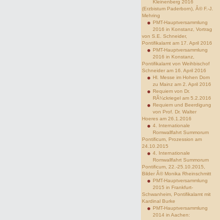
Kleinenberg 2016
(Erzbistum Paderborn), Â© F.-J.
Mehring
PMT-Hauptversammlung
2016 in Konstanz, Vortrag
von S.E. Schneider,
Pontifikalamt am 17. April 2016
PMT-Hauptversammlung
2016 in Konstanz,
Pontifikalamt von Weihbischof
Schneider am 16. April 2016
Hl. Messe im Hohen Dom
zu Mainz am 2. April 2016
Requiem von Dr.
RÃ¼ckriegel am 5.2.2016
Requiem und Beerdigung
von Prof. Dr. Walter
Hoeres am 26.1.2016
4. Internationale
Romwallfahrt Summorum
Pontificum, Prozession am
24.10.2015
4. Internationale
Romwallfahrt Summorum
Pontificum, 22.-25.10.2015,
Bilder Â© Monika Rheinschmitt
PMT-Hauptversammlung
2015 in Frankfurt-
Schwanheim, Pontifikalamt mit
Kardinal Burke
PMT-Hauptversammlung
2014 in Aachen: