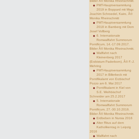
Bilder Â© Monika Rheinschmitt.
PMT-Hauptversammlung
2019 in Boppard mit Msgr.
Joachim Schroedel, Kairo, Â©
Monika Rheinschmitt
PMT-Hauptversammlung
2018 in Bamberg mit Dom
Josef Vollberg
6. Internationale
Romwallfahrt Summorum
Pontificum, 14.-17.09.2017.
Bilder Â© Monika Rheinschmitt.
Wallfahrt nach
Kleinenberg 2017
(Erzbistum Paderborn), Â© F.-J.
Mehring
PMT-Hauptversammlung
2017 in Billerbeck mit
Pontifikalamt von Erzbischof
Pozzo am 6. Mai 2017
Pontifikalamt in Kiel von
S.E. Weihbischof
Schneider am 25.2.2017
5. Internationale
Romwallfahrt Summorum
Pontificum, 27.-30.10.2016.
Bilder Â© Monika Rheinschmitt.
Erdbeben in Nursia 2016
Alter Ritus auf dem
Katholikentag in Leipzig
2016
Wallfahrt nach