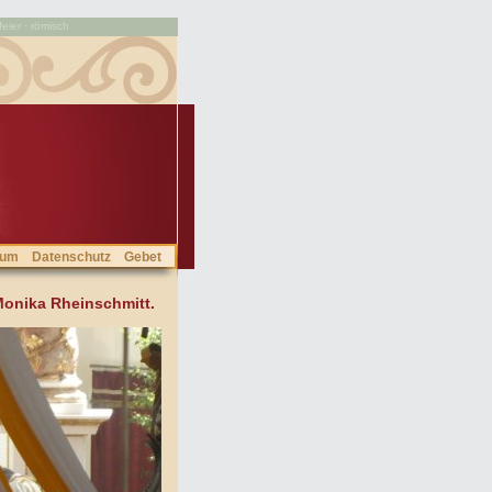
feier · römisch
sum
Datenschutz
Gebet
Monika Rheinschmitt.