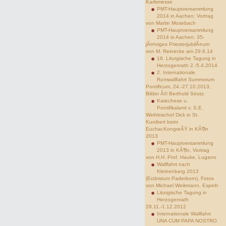
Karlsmesse
PMT-Hauptversammlung
2014 in Aachen: Vortrag
von Martin Mosebach
PMT-Hauptversammlung
2014 in Aachen: 35-
jÃ¤hriges PriesterjubilÃ¤um
von M. Reinecke am 29.6.14
16. Liturgische Tagung in
Herzogenrath 2.-5.4.2014
2. Internationale
Romwallfahrt Summorum
Pontificum, 24.-27.10.2013,
Bilder Â© Berthold Strutz.
Katechese u.
Pontifikalamt v. S.E.
Weihbischof Dick in St.
Kunibert beim
Euchar.KongreÃŸ in KÃ¶ln
2013
PMT-Hauptversammlung
2013 in KÃ¶ln, Vortrag
von H.H. Prof. Hauke, Lugano
Wallfahrt nach
Kleinenberg 2013
(Erzbistum Paderborn), Fotos
von Michael Weikmann, Espeln
Liturgische Tagung in
Herzogenrath
28.11.-1.12.2012
Internationale Wallfahrt
UNA CUM PAPA NOSTRO