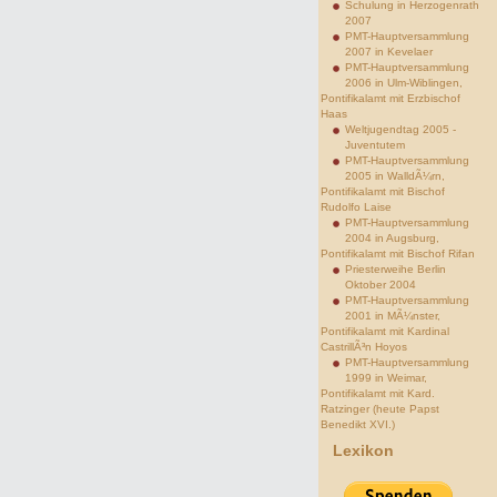
Schulung in Herzogenrath
2007
PMT-Hauptversammlung
2007 in Kevelaer
PMT-Hauptversammlung
2006 in Ulm-Wiblingen,
Pontifikalamt mit Erzbischof
Haas
Weltjugendtag 2005 -
Juventutem
PMT-Hauptversammlung
2005 in WalldÃ¼rn,
Pontifikalamt mit Bischof
Rudolfo Laise
PMT-Hauptversammlung
2004 in Augsburg,
Pontifikalamt mit Bischof Rifan
Priesterweihe Berlin
Oktober 2004
PMT-Hauptversammlung
2001 in MÃ¼nster,
Pontifikalamt mit Kardinal
CastrillÃ³n Hoyos
PMT-Hauptversammlung
1999 in Weimar,
Pontifikalamt mit Kard.
Ratzinger (heute Papst
Benedikt XVI.)
Lexikon