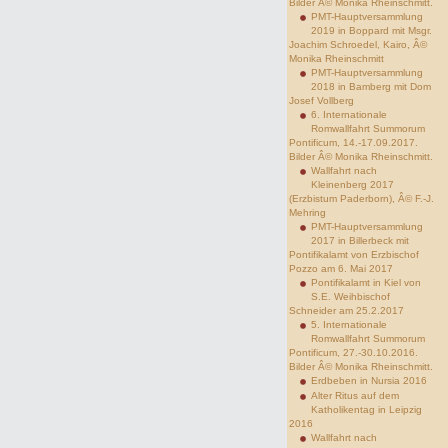
Bilder Â© Monika Rheinschmitt.
PMT-Hauptversammlung
2019 in Boppard mit Msgr.
Joachim Schroedel, Kairo, Â©
Monika Rheinschmitt
PMT-Hauptversammlung
2018 in Bamberg mit Dom
Josef Vollberg
6. Internationale
Romwallfahrt Summorum
Pontificum, 14.-17.09.2017.
Bilder Â© Monika Rheinschmitt.
Wallfahrt nach
Kleinenberg 2017
(Erzbistum Paderborn), Â© F.-J.
Mehring
PMT-Hauptversammlung
2017 in Billerbeck mit
Pontifikalamt von Erzbischof
Pozzo am 6. Mai 2017
Pontifikalamt in Kiel von
S.E. Weihbischof
Schneider am 25.2.2017
5. Internationale
Romwallfahrt Summorum
Pontificum, 27.-30.10.2016.
Bilder Â© Monika Rheinschmitt.
Erdbeben in Nursia 2016
Alter Ritus auf dem
Katholikentag in Leipzig
2016
Wallfahrt nach