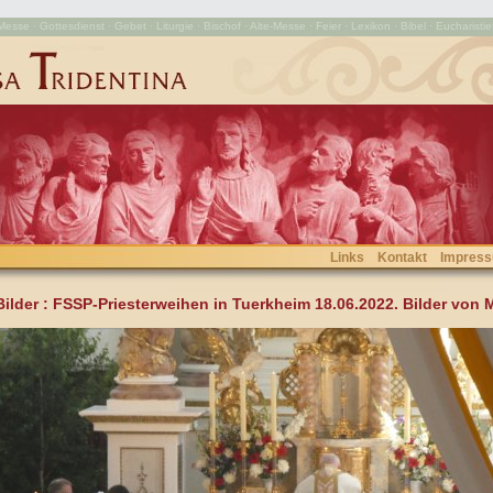
esse · Gottesdienst · Gebet · Liturgie · Bischof · Alte-Messe · Feier · Lexikon · Bibel · Eucharistie
Links
Kontakt
Impres
Bilder
: FSSP-Priesterweihen in Tuerkheim 18.06.2022. Bilder von 