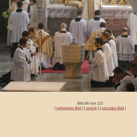
Bild 88 von 115
[
vorheriges Bild
] [
zurück
] [
nächstes Bild
]