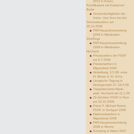
2010 in Essen,
Pontifikalamt mit Erzbischof
Burke
Vorstandsmitglieder der
Intern. Una Voce bei der
Generalaudienz am
28.10.2009
PMT-Hauptversammlung
2009 in Wiesbaden,
VortrÃ¤ge
PMT-Hauptversammlung
2009 in Wiesbaden,
Hochamt
Privataudienz der FSSP
am 6.7.2009
Priesterweihen in
Wigratzbad 2009
Heidelberg, 3.5.09: erste
hl. Messe in St. Anna
Liturgische Tagung in
Herzogenrath 27.-29.3.09
Trappistenabtei Maria-
wald, Hochamt am 11.1.09
20-Jahrfeier FSSP in Rom
am 18.10.2008
Primiz P. Michael Ramm,
FSSP, in Stuttgart 2008
Diakonatsweihen in
Wigratzbad 2008
PMT-Hauptversammlung
2008 in Worms
Schulung in Mainz 2007