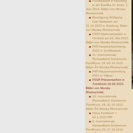
Pontifikalamt in Altoetting
in der Basilika St. Anna, 1.
Juni 2024, Bilder von Monika
Rheinschmitt
Beerdigung Wolfgang
Graf Waldstein am
31.10.2023 in Salzburg, Bilder
von Monika Rheinschmitt
FSSP-Diakonatsweihe in
Gestratz am 20. Mai 2023,
Bilder von Monika Rheinschmitt
PMT-Hauptversammlung
2023 in Schifferstadt
11. Internationale
Romwallfahrt Summorum
Pontificum, 28.-30.10.2022.
Bilder Â© Monika Rheinschmitt.
PMT-Hauptversammlung
2022 in Villmar
FSSP-Priesterweihen in
Tuerkheim 18.06.2022.
Bilder von Monika
Rheinschmitt.
10. Internationale
Romwallfahrt Summorum
Pontificum, 29.-31.10.2021.
Bilder Â© Monika Rheinschmitt.
Klaus Kambach +
20.1.2020 RIP
8. Internationale
Romwallfahrt Summorum
Pontificum, 25.-27.10.2019.