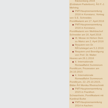
Kleinenberg 2016
(Erzbistum Paderborn), Â© F.-J.
Mehring
PMT-Hauptversammlung
2016 in Konstanz, Vortrag
von S.E. Schneider,
Pontifikalamt am 17. April 2016
PMT-Hauptversammlung
2016 in Konstanz,
Pontifikalamt von Weihbischof
Schneider am 16. April 2016
Hl. Messe im Hohen Dom
zu Mainz am 2. April 2016
Requiem von Dr.
RÃ¼ckriegel am 5.2.2016
Requiem und Beerdigung
von Prof. Dr. Walter
Hoeres am 26.1.2016
4. Internationale
Romwallfahrt Summorum
Pontificum, Prozession am
24.10.2015
4. Internationale
Romwallfahrt Summorum
Pontificum, 22.-25.10.2015,
Bilder Â© Monika Rheinschmitt
PMT-Hauptversammlung
2015 in Frankfurt-
Schwanheim, Pontifikalamt mit
Kardinal Burke
PMT-Hauptversammlung
2014 in Aachen: