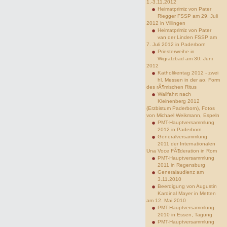
1.-3.11.2012
Heimatprimiz von Pater
Riegger FSSP am 29. Juli
2012 in Villingen
Heimatprimiz von Pater
van der Linden FSSP am
7. Juli 2012 in Paderborn
Priesterweihe in
Wigratzbad am 30. Juni
2012
Katholikentag 2012 - zwei
hl. Messen in der ao. Form
des rÃ¶mischen Ritus
Wallfahrt nach
Kleinenberg 2012
(Erzbistum Paderborn), Fotos
von Michael Weikmann, Espeln
PMT-Hauptversammlung
2012 in Paderborn
Generalversammlung
2011 der Internationalen
Una Voce FÃ¶deration in Rom
PMT-Hauptversammlung
2011 in Regensburg
Generalaudienz am
3.11.2010
Beerdigung von Augustin
Kardinal Mayer in Metten
am 12. Mai 2010
PMT-Hauptversammlung
2010 in Essen, Tagung
PMT-Hauptversammlung