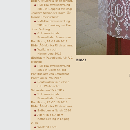
Bilder Â© Monika Rheinschmitt.
PMT-Hauptversammlung
2019 in Boppard mit Msgr.
Joachim Schroedel, Kairo, Â©
Monika Rheinschmitt
PMT-Hauptversammlung
2018 in Bamberg mit Dom
Josef Vollberg
6. Internationale
Romwallfahrt Summorum
Pontificum, 14.-17.09.2017.
Bilder Â© Monika Rheinschmitt.
Wallfahrt nach
Kleinenberg 2017
(Erzbistum Paderborn), Â© F.-J.
Bild23
Mehring
PMT-Hauptversammlung
2017 in Billerbeck mit
Pontifikalamt von Erzbischof
Pozzo am 6. Mai 2017
Pontifikalamt in Kiel von
S.E. Weihbischof
Schneider am 25.2.2017
5. Internationale
Romwallfahrt Summorum
Pontificum, 27.-30.10.2016.
Bilder Â© Monika Rheinschmitt.
Erdbeben in Nursia 2016
Alter Ritus auf dem
Katholikentag in Leipzig
2016
Wallfahrt nach