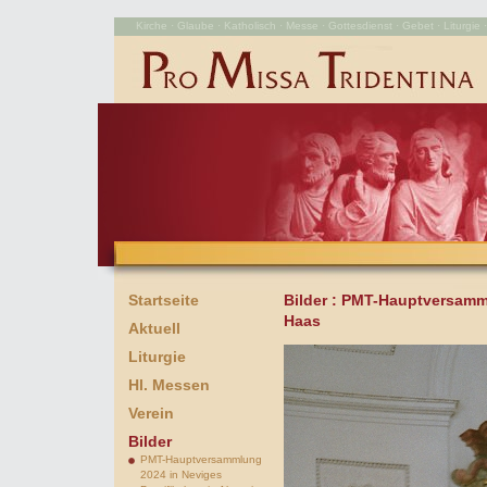
Kirche · Glaube · Katholisch · Messe · Gottesdienst · Gebet · Liturgie · 
Startseite
Bilder
: PMT-Hauptversamml
Haas
Aktuell
Liturgie
Hl. Messen
Verein
Bilder
PMT-Hauptversammlung
2024 in Neviges