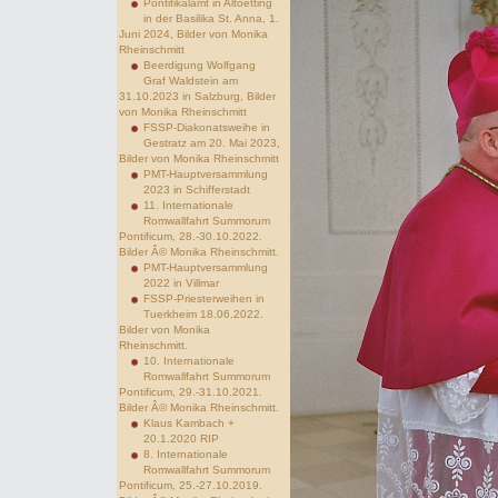
Pontifikalamt in Altoetting
in der Basilika St. Anna, 1.
Juni 2024, Bilder von Monika
Rheinschmitt
Beerdigung Wolfgang
Graf Waldstein am
31.10.2023 in Salzburg, Bilder
von Monika Rheinschmitt
FSSP-Diakonatsweihe in
Gestratz am 20. Mai 2023,
Bilder von Monika Rheinschmitt
PMT-Hauptversammlung
2023 in Schifferstadt
11. Internationale
Romwallfahrt Summorum
Pontificum, 28.-30.10.2022.
Bilder Â© Monika Rheinschmitt.
PMT-Hauptversammlung
2022 in Villmar
FSSP-Priesterweihen in
Tuerkheim 18.06.2022.
Bilder von Monika
Rheinschmitt.
10. Internationale
Romwallfahrt Summorum
Pontificum, 29.-31.10.2021.
Bilder Â© Monika Rheinschmitt.
Klaus Kambach +
20.1.2020 RIP
8. Internationale
Romwallfahrt Summorum
Pontificum, 25.-27.10.2019.