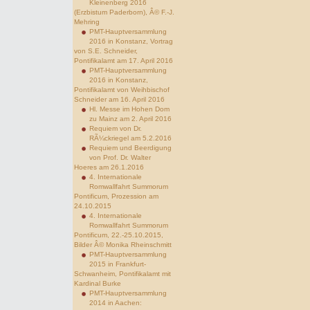
Kleinenberg 2016
(Erzbistum Paderborn), Â© F.-J.
Mehring
PMT-Hauptversammlung
2016 in Konstanz, Vortrag
von S.E. Schneider,
Pontifikalamt am 17. April 2016
PMT-Hauptversammlung
2016 in Konstanz,
Pontifikalamt von Weihbischof
Schneider am 16. April 2016
Hl. Messe im Hohen Dom
zu Mainz am 2. April 2016
Requiem von Dr.
RÃ¼ckriegel am 5.2.2016
Requiem und Beerdigung
von Prof. Dr. Walter
Hoeres am 26.1.2016
4. Internationale
Romwallfahrt Summorum
Pontificum, Prozession am
24.10.2015
4. Internationale
Romwallfahrt Summorum
Pontificum, 22.-25.10.2015,
Bilder Â© Monika Rheinschmitt
PMT-Hauptversammlung
2015 in Frankfurt-
Schwanheim, Pontifikalamt mit
Kardinal Burke
PMT-Hauptversammlung
2014 in Aachen: