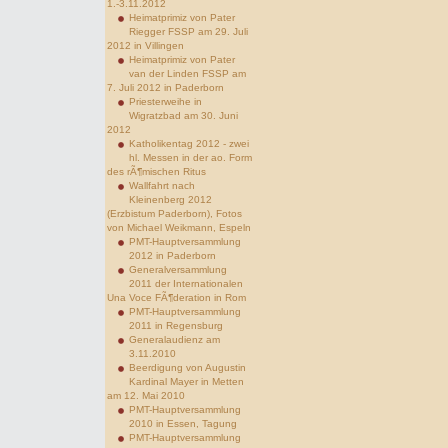
1.-3.11.2012
Heimatprimiz von Pater
Riegger FSSP am 29. Juli
2012 in Villingen
Heimatprimiz von Pater
van der Linden FSSP am
7. Juli 2012 in Paderborn
Priesterweihe in
Wigratzbad am 30. Juni
2012
Katholikentag 2012 - zwei
hl. Messen in der ao. Form
des rÃ¶mischen Ritus
Wallfahrt nach
Kleinenberg 2012
(Erzbistum Paderborn), Fotos
von Michael Weikmann, Espeln
PMT-Hauptversammlung
2012 in Paderborn
Generalversammlung
2011 der Internationalen
Una Voce FÃ¶deration in Rom
PMT-Hauptversammlung
2011 in Regensburg
Generalaudienz am
3.11.2010
Beerdigung von Augustin
Kardinal Mayer in Metten
am 12. Mai 2010
PMT-Hauptversammlung
2010 in Essen, Tagung
PMT-Hauptversammlung