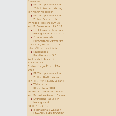
Karlsmesse
PMT-Hauptversammlung
2014 in Aachen: Vortrag
von Martin Mosebach
PMT-Hauptversammlung
2014 in Aachen: 35-
jÃ¤hriges PriesterjubilÃ¤um
von M. Reinecke am 29.6.14
16. Liturgische Tagung in
Herzogenrath 2.-5.4.2014
2. Internationale
Romwallfahrt Summorum
Pontificum, 24.-27.10.2013,
Bilder Â© Berthold Strutz.
Katechese u.
Pontifikalamt v. S.E.
Weihbischof Dick in St.
Kunibert beim
Euchar.KongreÃŸ in KÃ¶ln
2013
PMT-Hauptversammlung
2013 in KÃ¶ln, Vortrag
von H.H. Prof. Hauke, Lugano
Wallfahrt nach
Kleinenberg 2013
(Erzbistum Paderborn), Fotos
von Michael Weikmann, Espeln
Liturgische Tagung in
Herzogenrath
28.11.-1.12.2012
Internationale Wallfahrt
UNA CUM PAPA NOSTRO