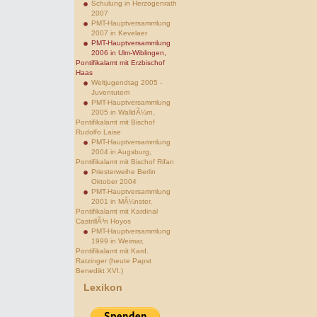
Schulung in Herzogenrath
2007
PMT-Hauptversammlung
2007 in Kevelaer
PMT-Hauptversammlung
2006 in Ulm-Wiblingen,
Pontifikalamt mit Erzbischof
Haas
Weltjugendtag 2005 -
Juventutem
PMT-Hauptversammlung
2005 in WalldÃ¼rn,
Pontifikalamt mit Bischof
Rudolfo Laise
PMT-Hauptversammlung
2004 in Augsburg,
Pontifikalamt mit Bischof Rifan
Priesterweihe Berlin
Oktober 2004
PMT-Hauptversammlung
2001 in MÃ¼nster,
Pontifikalamt mit Kardinal
CastrillÃ³n Hoyos
PMT-Hauptversammlung
1999 in Weimar,
Pontifikalamt mit Kard.
Ratzinger (heute Papst
Benedikt XVI.)
Lexikon