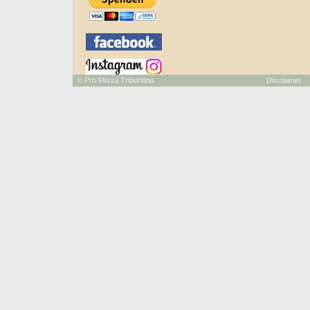
©
Pro Missa Tridentina
Disclaimer