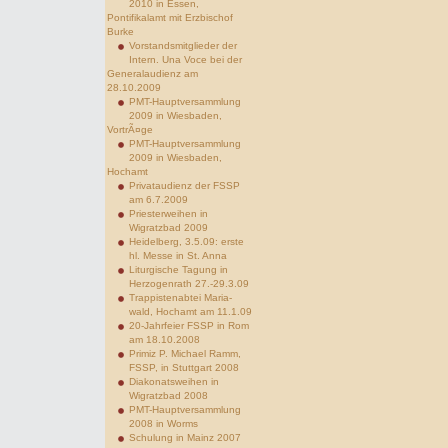
2010 in Essen,
Pontifikalamt mit Erzbischof
Burke
Vorstandsmitglieder der
Intern. Una Voce bei der
Generalaudienz am
28.10.2009
PMT-Hauptversammlung
2009 in Wiesbaden,
VortrÃ¤ge
PMT-Hauptversammlung
2009 in Wiesbaden,
Hochamt
Privataudienz der FSSP
am 6.7.2009
Priesterweihen in
Wigratzbad 2009
Heidelberg, 3.5.09: erste
hl. Messe in St. Anna
Liturgische Tagung in
Herzogenrath 27.-29.3.09
Trappistenabtei Maria-
wald, Hochamt am 11.1.09
20-Jahrfeier FSSP in Rom
am 18.10.2008
Primiz P. Michael Ramm,
FSSP, in Stuttgart 2008
Diakonatsweihen in
Wigratzbad 2008
PMT-Hauptversammlung
2008 in Worms
Schulung in Mainz 2007