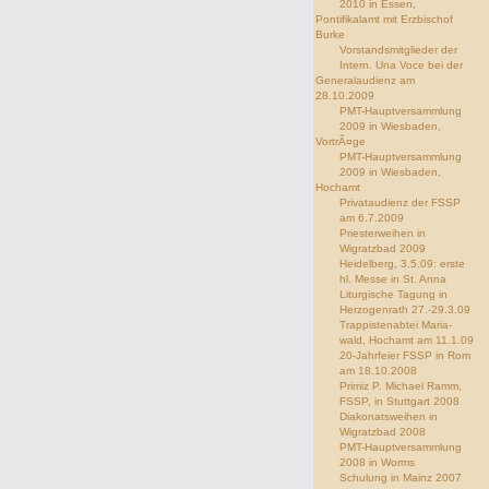
2010 in Essen,
Pontifikalamt mit Erzbischof
Burke
Vorstandsmitglieder der
Intern. Una Voce bei der
Generalaudienz am
28.10.2009
PMT-Hauptversammlung
2009 in Wiesbaden,
VortrÃ¤ge
PMT-Hauptversammlung
2009 in Wiesbaden,
Hochamt
Privataudienz der FSSP
am 6.7.2009
Priesterweihen in
Wigratzbad 2009
Heidelberg, 3.5.09: erste
hl. Messe in St. Anna
Liturgische Tagung in
Herzogenrath 27.-29.3.09
Trappistenabtei Maria-
wald, Hochamt am 11.1.09
20-Jahrfeier FSSP in Rom
am 18.10.2008
Primiz P. Michael Ramm,
FSSP, in Stuttgart 2008
Diakonatsweihen in
Wigratzbad 2008
PMT-Hauptversammlung
2008 in Worms
Schulung in Mainz 2007