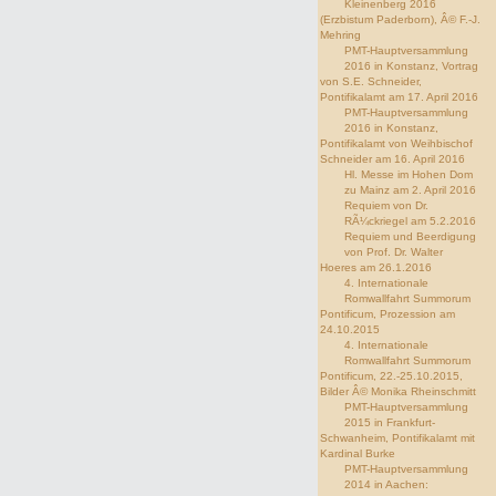
Kleinenberg 2016
(Erzbistum Paderborn), Â© F.-J.
Mehring
PMT-Hauptversammlung
2016 in Konstanz, Vortrag
von S.E. Schneider,
Pontifikalamt am 17. April 2016
PMT-Hauptversammlung
2016 in Konstanz,
Pontifikalamt von Weihbischof
Schneider am 16. April 2016
Hl. Messe im Hohen Dom
zu Mainz am 2. April 2016
Requiem von Dr.
RÃ¼ckriegel am 5.2.2016
Requiem und Beerdigung
von Prof. Dr. Walter
Hoeres am 26.1.2016
4. Internationale
Romwallfahrt Summorum
Pontificum, Prozession am
24.10.2015
4. Internationale
Romwallfahrt Summorum
Pontificum, 22.-25.10.2015,
Bilder Â© Monika Rheinschmitt
PMT-Hauptversammlung
2015 in Frankfurt-
Schwanheim, Pontifikalamt mit
Kardinal Burke
PMT-Hauptversammlung
2014 in Aachen: