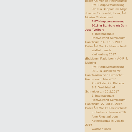
Bilder Â© Monika Rheinschmitt.
PMT-Hauptversammlung
2019 in Boppard mit Msgr.
Joachim Schroedel, Kairo, Â©
Monika Rheinschmitt
PMT-Hauptversammlung
2018 in Bamberg mit Dom
Josef Vollberg
6. Internationale
Romwallfahrt Summorum
Pontificum, 14.-17.09.2017.
Bilder Â© Monika Rheinschmitt.
Wallfahrt nach
Kleinenberg 2017
(Erzbistum Paderborn), Â© F.-J.
Mehring
PMT-Hauptversammlung
2017 in Billerbeck mit
Pontifikalamt von Erzbischof
Pozzo am 6. Mai 2017
Pontifikalamt in Kiel von
S.E. Weihbischof
Schneider am 25.2.2017
5. Internationale
Romwallfahrt Summorum
Pontificum, 27.-30.10.2016.
Bilder Â© Monika Rheinschmitt.
Erdbeben in Nursia 2016
Alter Ritus auf dem
Katholikentag in Leipzig
2016
Wallfahrt nach