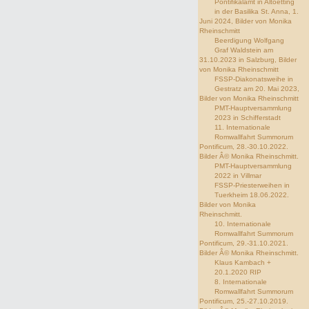
Pontifikalamt in Altoetting
in der Basilika St. Anna, 1.
Juni 2024, Bilder von Monika
Rheinschmitt
Beerdigung Wolfgang
Graf Waldstein am
31.10.2023 in Salzburg, Bilder
von Monika Rheinschmitt
FSSP-Diakonatsweihe in
Gestratz am 20. Mai 2023,
Bilder von Monika Rheinschmitt
PMT-Hauptversammlung
2023 in Schifferstadt
11. Internationale
Romwallfahrt Summorum
Pontificum, 28.-30.10.2022.
Bilder Â© Monika Rheinschmitt.
PMT-Hauptversammlung
2022 in Villmar
FSSP-Priesterweihen in
Tuerkheim 18.06.2022.
Bilder von Monika
Rheinschmitt.
10. Internationale
Romwallfahrt Summorum
Pontificum, 29.-31.10.2021.
Bilder Â© Monika Rheinschmitt.
Klaus Kambach +
20.1.2020 RIP
8. Internationale
Romwallfahrt Summorum
Pontificum, 25.-27.10.2019.