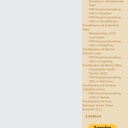
Schulung in Herzogenrath
2007
PMT-Hauptversammlung
2007 in Kevelaer
PMT-Hauptversammlung
2006 in Ulm-Wiblingen,
Pontifikalamt mit Erzbischof
Haas
Weltjugendtag 2005 -
Juventutem
PMT-Hauptversammlung
2005 in WalldÃ¼rn,
Pontifikalamt mit Bischof
Rudolfo Laise
PMT-Hauptversammlung
2004 in Augsburg,
Pontifikalamt mit Bischof Rifan
Priesterweihe Berlin
Oktober 2004
PMT-Hauptversammlung
2001 in MÃ¼nster,
Pontifikalamt mit Kardinal
CastrillÃ³n Hoyos
PMT-Hauptversammlung
1999 in Weimar,
Pontifikalamt mit Kard.
Ratzinger (heute Papst
Benedikt XVI.)
Lexikon