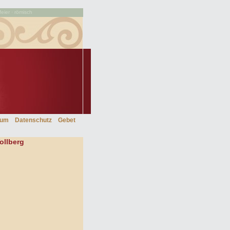
feier · römisch
sum
Datenschutz
Gebet
ollberg