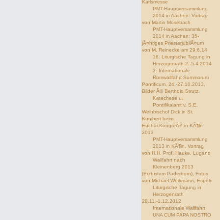
Karlsmesse
PMT-Hauptversammlung
2014 in Aachen: Vortrag
von Martin Mosebach
PMT-Hauptversammlung
2014 in Aachen: 35-
jÃ¤hriges PriesterjubilÃ¤um
von M. Reinecke am 29.6.14
16. Liturgische Tagung in
Herzogenrath 2.-5.4.2014
2. Internationale
Romwallfahrt Summorum
Pontificum, 24.-27.10.2013,
Bilder Â© Berthold Strutz.
Katechese u.
Pontifikalamt v. S.E.
Weihbischof Dick in St.
Kunibert beim
Euchar.KongreÃŸ in KÃ¶ln
2013
PMT-Hauptversammlung
2013 in KÃ¶ln, Vortrag
von H.H. Prof. Hauke, Lugano
Wallfahrt nach
Kleinenberg 2013
(Erzbistum Paderborn), Fotos
von Michael Weikmann, Espeln
Liturgische Tagung in
Herzogenrath
28.11.-1.12.2012
Internationale Wallfahrt
UNA CUM PAPA NOSTRO