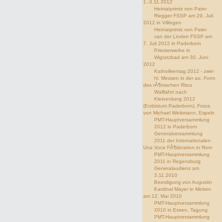
1.-3.11.2012
Heimatprimiz von Pater
Riegger FSSP am 29. Juli
2012 in Villingen
Heimatprimiz von Pater
van der Linden FSSP am
7. Juli 2012 in Paderborn
Priesterweihe in
Wigratzbad am 30. Juni
2012
Katholikentag 2012 - zwei
hl. Messen in der ao. Form
des rÃ¶mischen Ritus
Wallfahrt nach
Kleinenberg 2012
(Erzbistum Paderborn), Fotos
von Michael Weikmann, Espeln
PMT-Hauptversammlung
2012 in Paderborn
Generalversammlung
2011 der Internationalen
Una Voce FÃ¶deration in Rom
PMT-Hauptversammlung
2011 in Regensburg
Generalaudienz am
3.11.2010
Beerdigung von Augustin
Kardinal Mayer in Metten
am 12. Mai 2010
PMT-Hauptversammlung
2010 in Essen, Tagung
PMT-Hauptversammlung