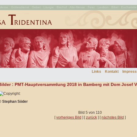
esse · Gottesdienst · Gebet · Liturgie · Bischof · Alte-Messe · Feier · Lexikon · Bibel · Eucharistie
Links
Kontakt
Impres
Bilder
: PMT-Hauptversammlung 2018 in Bamberg mit Dom Josef V
© Stephan Söder
Bild 5 von 110
[
vorheriges Bild
] [
zurück
] [
nächstes Bild
]