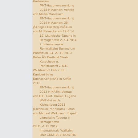
Karlsmesse
PMT-Hauptversammlung
2014 in Aachen: Vortrag
von Martin Mosebach
PMT-Hauptversammlung
2014 in Aachen: 35-
jÃ¤hriges PriesterjubilÃ¤um
von M. Reinecke am 29.6.14
16. Liturgische Tagung in
Herzogenrath 2.-5.4.2014
2. Internationale
Romwallfahrt Summorum
Pontificum, 24.-27.10.2013,
Bilder Â© Berthold Strutz.
Katechese u.
Pontifikalamt v. S.E.
Weihbischof Dick in St.
Kunibert beim
Euchar.KongreÃŸ in KÃ¶ln
2013
PMT-Hauptversammlung
2013 in KÃ¶ln, Vortrag
von H.H. Prof. Hauke, Lugano
Wallfahrt nach
Kleinenberg 2013
(Erzbistum Paderborn), Fotos
von Michael Weikmann, Espeln
Liturgische Tagung in
Herzogenrath
28.11.-1.12.2012
Internationale Wallfahrt
UNA CUM PAPA NOSTRO