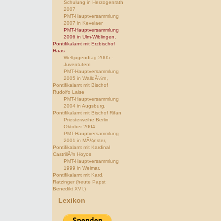
Schulung in Herzogenrath
2007
PMT-Hauptversammlung
2007 in Kevelaer
PMT-Hauptversammlung
2006 in Ulm-Wiblingen,
Pontifikalamt mit Erzbischof
Haas
Weltjugendtag 2005 -
Juventutem
PMT-Hauptversammlung
2005 in WalldÃ¼rn,
Pontifikalamt mit Bischof
Rudolfo Laise
PMT-Hauptversammlung
2004 in Augsburg,
Pontifikalamt mit Bischof Rifan
Priesterweihe Berlin
Oktober 2004
PMT-Hauptversammlung
2001 in MÃ¼nster,
Pontifikalamt mit Kardinal
CastrillÃ³n Hoyos
PMT-Hauptversammlung
1999 in Weimar,
Pontifikalamt mit Kard.
Ratzinger (heute Papst
Benedikt XVI.)
Lexikon