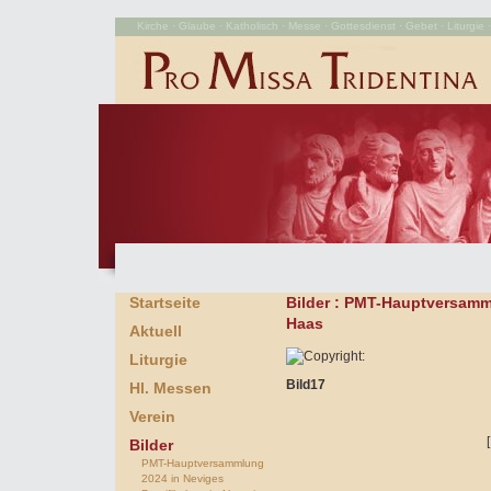
Kirche · Glaube · Katholisch · Messe · Gottesdienst · Gebet · Liturgie · 
Startseite
Bilder
: PMT-Hauptversamml
Haas
Aktuell
Liturgie
Bild17
Hl. Messen
Verein
Bilder
PMT-Hauptversammlung
2024 in Neviges