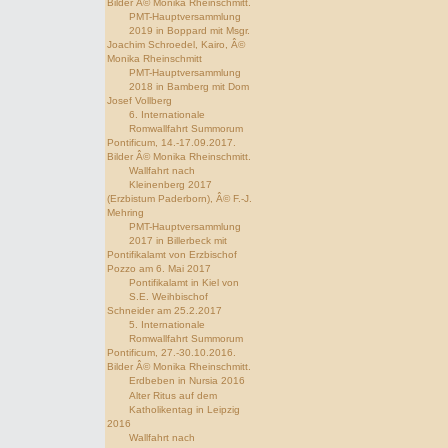
Bilder Â© Monika Rheinschmitt.
PMT-Hauptversammlung
2019 in Boppard mit Msgr.
Joachim Schroedel, Kairo, Â©
Monika Rheinschmitt
PMT-Hauptversammlung
2018 in Bamberg mit Dom
Josef Vollberg
6. Internationale
Romwallfahrt Summorum
Pontificum, 14.-17.09.2017.
Bilder Â© Monika Rheinschmitt.
Wallfahrt nach
Kleinenberg 2017
(Erzbistum Paderborn), Â© F.-J.
Mehring
PMT-Hauptversammlung
2017 in Billerbeck mit
Pontifikalamt von Erzbischof
Pozzo am 6. Mai 2017
Pontifikalamt in Kiel von
S.E. Weihbischof
Schneider am 25.2.2017
5. Internationale
Romwallfahrt Summorum
Pontificum, 27.-30.10.2016.
Bilder Â© Monika Rheinschmitt.
Erdbeben in Nursia 2016
Alter Ritus auf dem
Katholikentag in Leipzig
2016
Wallfahrt nach