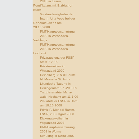
2010 in Essen,
Pontifikalamt mit Erzbischof
Burke
Vorstandsmitglieder der
Intern. Una Voce bei der
Generalaudienz am
28.10.2009
PMT-Hauptversammlung
2009 in Wiesbaden,
VortrÃ¤ge
PMT-Hauptversammlung
2009 in Wiesbaden,
Hochamt
Privataudienz der FSSP
am 6.7.2009
Priesterweihen in
Wigratzbad 2009
Heidelberg, 3.5.09: erste
hl. Messe in St. Anna
Liturgische Tagung in
Herzogenrath 27.-29.3.09
Trappistenabtei Maria-
wald, Hochamt am 11.1.09
20-Jahrfeier FSSP in Rom
am 18.10.2008
Primiz P. Michael Ramm,
FSSP, in Stuttgart 2008
Diakonatsweihen in
Wigratzbad 2008
PMT-Hauptversammlung
2008 in Worms
Schulung in Mainz 2007