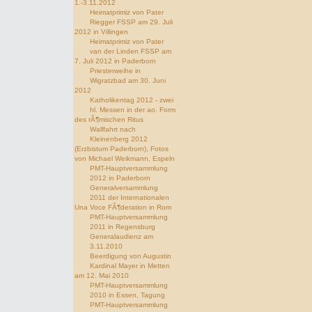
1.-3.11.2012
Heimatprimiz von Pater
Riegger FSSP am 29. Juli
2012 in Villingen
Heimatprimiz von Pater
van der Linden FSSP am
7. Juli 2012 in Paderborn
Priesterweihe in
Wigratzbad am 30. Juni
2012
Katholikentag 2012 - zwei
hl. Messen in der ao. Form
des rÃ¶mischen Ritus
Wallfahrt nach
Kleinenberg 2012
(Erzbistum Paderborn), Fotos
von Michael Weikmann, Espeln
PMT-Hauptversammlung
2012 in Paderborn
Generalversammlung
2011 der Internationalen
Una Voce FÃ¶deration in Rom
PMT-Hauptversammlung
2011 in Regensburg
Generalaudienz am
3.11.2010
Beerdigung von Augustin
Kardinal Mayer in Metten
am 12. Mai 2010
PMT-Hauptversammlung
2010 in Essen, Tagung
PMT-Hauptversammlung