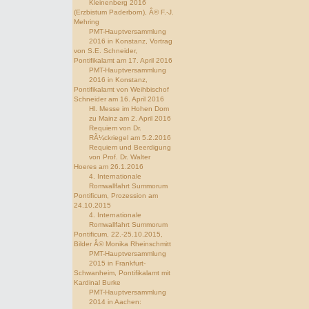
Kleinenberg 2016
(Erzbistum Paderborn), Â© F.-J.
Mehring
PMT-Hauptversammlung
2016 in Konstanz, Vortrag
von S.E. Schneider,
Pontifikalamt am 17. April 2016
PMT-Hauptversammlung
2016 in Konstanz,
Pontifikalamt von Weihbischof
Schneider am 16. April 2016
Hl. Messe im Hohen Dom
zu Mainz am 2. April 2016
Requiem von Dr.
RÃ¼ckriegel am 5.2.2016
Requiem und Beerdigung
von Prof. Dr. Walter
Hoeres am 26.1.2016
4. Internationale
Romwallfahrt Summorum
Pontificum, Prozession am
24.10.2015
4. Internationale
Romwallfahrt Summorum
Pontificum, 22.-25.10.2015,
Bilder Â© Monika Rheinschmitt
PMT-Hauptversammlung
2015 in Frankfurt-
Schwanheim, Pontifikalamt mit
Kardinal Burke
PMT-Hauptversammlung
2014 in Aachen: