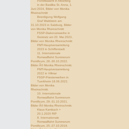
Pontifikalamt in Altoetting
in der Basilika St. Anna, 1.
Juni 2024, Bilder von Monika
Rheinschmitt
Beerdigung Wolfgang
Graf Waldstein am
31.10.2023 in Salzburg, Bilder
von Monika Rheinschmitt
FSSP-Diakonatsweihe in
Gestratz am 20. Mai 2023,
Bilder von Monika Rheinschmitt
PMT-Hauptversammlung
2023 in Schifferstadt
11. Internationale
Romwallfahrt Summorum
Pontificum, 28.-30.10.2022.
Bilder Â© Monika Rheinschmitt.
PMT-Hauptversammlung
2022 in Villmar
FSSP-Priesterweihen in
Tuerkheim 18.06.2022.
Bilder von Monika
Rheinschmitt.
10. Internationale
Romwallfahrt Summorum
Pontificum, 29.-31.10.2021.
Bilder Â© Monika Rheinschmitt.
Klaus Kambach +
20.1.2020 RIP
8. Internationale
Romwallfahrt Summorum
Pontificum, 25.-27.10.2019.