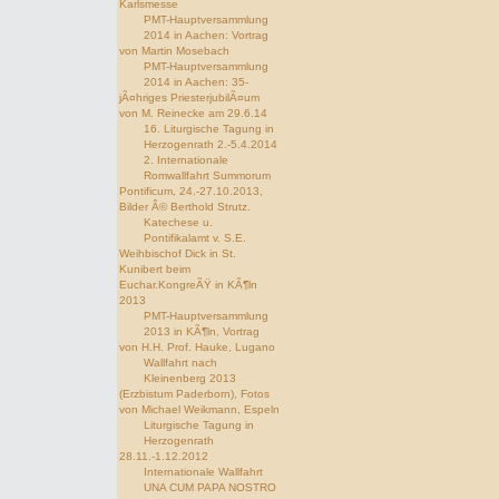
Karlsmesse
PMT-Hauptversammlung
2014 in Aachen: Vortrag
von Martin Mosebach
PMT-Hauptversammlung
2014 in Aachen: 35-
jÃ¤hriges PriesterjubilÃ¤um
von M. Reinecke am 29.6.14
16. Liturgische Tagung in
Herzogenrath 2.-5.4.2014
2. Internationale
Romwallfahrt Summorum
Pontificum, 24.-27.10.2013,
Bilder Â© Berthold Strutz.
Katechese u.
Pontifikalamt v. S.E.
Weihbischof Dick in St.
Kunibert beim
Euchar.KongreÃŸ in KÃ¶ln
2013
PMT-Hauptversammlung
2013 in KÃ¶ln, Vortrag
von H.H. Prof. Hauke, Lugano
Wallfahrt nach
Kleinenberg 2013
(Erzbistum Paderborn), Fotos
von Michael Weikmann, Espeln
Liturgische Tagung in
Herzogenrath
28.11.-1.12.2012
Internationale Wallfahrt
UNA CUM PAPA NOSTRO