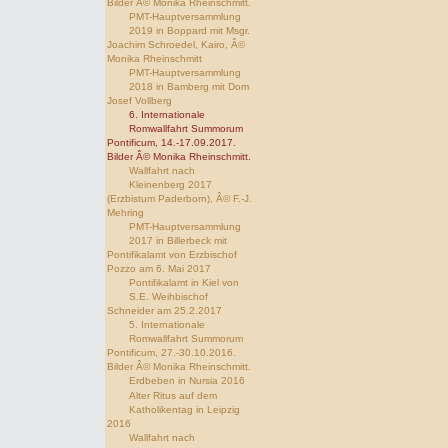
Bilder Â© Monika Rheinschmitt.
PMT-Hauptversammlung
2019 in Boppard mit Msgr.
Joachim Schroedel, Kairo, Â©
Monika Rheinschmitt
PMT-Hauptversammlung
2018 in Bamberg mit Dom
Josef Vollberg
6. Internationale
Romwallfahrt Summorum
Pontificum, 14.-17.09.2017.
Bilder Â© Monika Rheinschmitt.
Wallfahrt nach
Kleinenberg 2017
(Erzbistum Paderborn), Â© F.-J.
Mehring
PMT-Hauptversammlung
2017 in Billerbeck mit
Pontifikalamt von Erzbischof
Pozzo am 6. Mai 2017
Pontifikalamt in Kiel von
S.E. Weihbischof
Schneider am 25.2.2017
5. Internationale
Romwallfahrt Summorum
Pontificum, 27.-30.10.2016.
Bilder Â© Monika Rheinschmitt.
Erdbeben in Nursia 2016
Alter Ritus auf dem
Katholikentag in Leipzig
2016
Wallfahrt nach