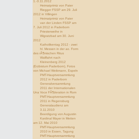
1.-3.11.2012
Heimatprimiz von Pater
Riegger FSSP am 29. Juli
2012 in Villingen
Heimatprimiz von Pater
van der Linden FSSP am
7. Juli 2012 in Paderborn
Priesterweihe in
Wigratzbad am 30. Juni
2012
Katholikentag 2012 - zwei
hl. Messen in der ao. Form
des rÃ¶mischen Ritus
Wallfahrt nach
Kleinenberg 2012
(Erzbistum Paderborn), Fotos
von Michael Weikmann, Espeln
PMT-Hauptversammlung
2012 in Paderborn
Generalversammlung
2011 der Internationalen
Una Voce FÃ¶deration in Rom
PMT-Hauptversammlung
2011 in Regensburg
Generalaudienz am
3.11.2010
Beerdigung von Augustin
Kardinal Mayer in Metten
am 12. Mai 2010
PMT-Hauptversammlung
2010 in Essen, Tagung
PMT-Hauptversammlung