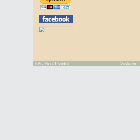
©
Pro Missa Tridentina
Disclaimer