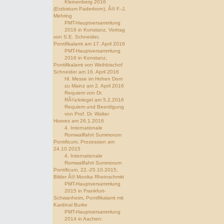
Kleinenberg 2016
(Erzbistum Paderborn), Â© F.-J.
Mehring
PMT-Hauptversammlung
2016 in Konstanz, Vortrag
von S.E. Schneider,
Pontifikalamt am 17. April 2016
PMT-Hauptversammlung
2016 in Konstanz,
Pontifikalamt von Weihbischof
Schneider am 16. April 2016
Hl. Messe im Hohen Dom
zu Mainz am 2. April 2016
Requiem von Dr.
RÃ¼ckriegel am 5.2.2016
Requiem und Beerdigung
von Prof. Dr. Walter
Hoeres am 26.1.2016
4. Internationale
Romwallfahrt Summorum
Pontificum, Prozession am
24.10.2015
4. Internationale
Romwallfahrt Summorum
Pontificum, 22.-25.10.2015,
Bilder Â© Monika Rheinschmitt
PMT-Hauptversammlung
2015 in Frankfurt-
Schwanheim, Pontifikalamt mit
Kardinal Burke
PMT-Hauptversammlung
2014 in Aachen: