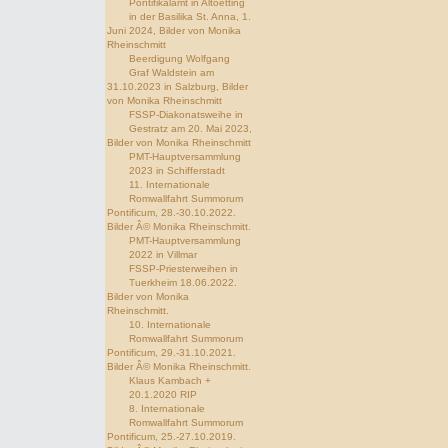
Pontifikalamt in Altoetting
in der Basilika St. Anna, 1.
Juni 2024, Bilder von Monika
Rheinschmitt
Beerdigung Wolfgang
Graf Waldstein am
31.10.2023 in Salzburg, Bilder
von Monika Rheinschmitt
FSSP-Diakonatsweihe in
Gestratz am 20. Mai 2023,
Bilder von Monika Rheinschmitt
PMT-Hauptversammlung
2023 in Schifferstadt
11. Internationale
Romwallfahrt Summorum
Pontificum, 28.-30.10.2022.
Bilder Â© Monika Rheinschmitt.
PMT-Hauptversammlung
2022 in Villmar
FSSP-Priesterweihen in
Tuerkheim 18.06.2022.
Bilder von Monika
Rheinschmitt.
10. Internationale
Romwallfahrt Summorum
Pontificum, 29.-31.10.2021.
Bilder Â© Monika Rheinschmitt.
Klaus Kambach +
20.1.2020 RIP
8. Internationale
Romwallfahrt Summorum
Pontificum, 25.-27.10.2019.