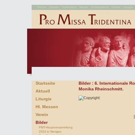
Kirche · Glaube · Katholisch · Messe · Gottesdienst · Gebet · Liturgie · 
Startseite
Bilder
: 6. Internationale 
Monika Rheinschmitt.
Aktuell
Liturgie
Hl. Messen
Verein
Bilder
PMT-Hauptversammlung
2024 in Neviges