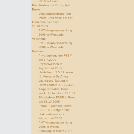
2010 in Essen,
Pontifikalamt mit Erzbischof
Burke
Vorstandsmitglieder der
Intern. Una Voce bei der
Generalaudienz am
28.10.2009
PMT-Hauptversammlung
2009 in Wiesbaden,
VortrÃ¤ge
PMT-Hauptversammlung
2009 in Wiesbaden,
Hochamt
Privataudienz der FSSP
am 6.7.2009
Priesterweihen in
Wigratzbad 2009
Heidelberg, 3.5.09: erste
hl. Messe in St. Anna
Liturgische Tagung in
Herzogenrath 27.-29.3.09
Trappistenabtei Maria-
wald, Hochamt am 11.1.09
20-Jahrfeier FSSP in Rom
am 18.10.2008
Primiz P. Michael Ramm,
FSSP, in Stuttgart 2008
Diakonatsweihen in
Wigratzbad 2008
PMT-Hauptversammlung
2008 in Worms
Schulung in Mainz 2007