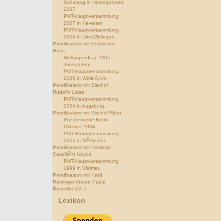
Schulung in Herzogenrath
2007
PMT-Hauptversammlung
2007 in Kevelaer
PMT-Hauptversammlung
2006 in Ulm-Wiblingen,
Pontifikalamt mit Erzbischof
Haas
Weltjugendtag 2005 -
Juventutem
PMT-Hauptversammlung
2005 in WalldÃ¼rn,
Pontifikalamt mit Bischof
Rudolfo Laise
PMT-Hauptversammlung
2004 in Augsburg,
Pontifikalamt mit Bischof Rifan
Priesterweihe Berlin
Oktober 2004
PMT-Hauptversammlung
2001 in MÃ¼nster,
Pontifikalamt mit Kardinal
CastrillÃ³n Hoyos
PMT-Hauptversammlung
1999 in Weimar,
Pontifikalamt mit Kard.
Ratzinger (heute Papst
Benedikt XVI.)
Lexikon