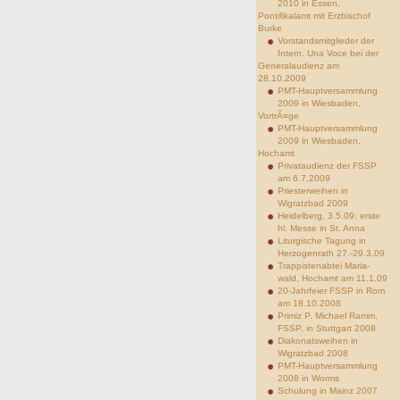
2010 in Essen,
Pontifikalamt mit Erzbischof
Burke
Vorstandsmitglieder der
Intern. Una Voce bei der
Generalaudienz am
28.10.2009
PMT-Hauptversammlung
2009 in Wiesbaden,
VortrÃ¤ge
PMT-Hauptversammlung
2009 in Wiesbaden,
Hochamt
Privataudienz der FSSP
am 6.7.2009
Priesterweihen in
Wigratzbad 2009
Heidelberg, 3.5.09: erste
hl. Messe in St. Anna
Liturgische Tagung in
Herzogenrath 27.-29.3.09
Trappistenabtei Maria-
wald, Hochamt am 11.1.09
20-Jahrfeier FSSP in Rom
am 18.10.2008
Primiz P. Michael Ramm,
FSSP, in Stuttgart 2008
Diakonatsweihen in
Wigratzbad 2008
PMT-Hauptversammlung
2008 in Worms
Schulung in Mainz 2007