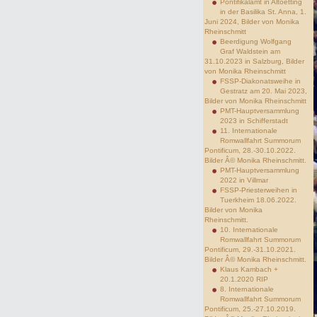
Pontifikalamt in Altoetting
in der Basilika St. Anna, 1.
Juni 2024, Bilder von Monika
Rheinschmitt
Beerdigung Wolfgang
Graf Waldstein am
31.10.2023 in Salzburg, Bilder
von Monika Rheinschmitt
FSSP-Diakonatsweihe in
Gestratz am 20. Mai 2023,
Bilder von Monika Rheinschmitt
PMT-Hauptversammlung
2023 in Schifferstadt
11. Internationale
Romwallfahrt Summorum
Pontificum, 28.-30.10.2022.
Bilder Â© Monika Rheinschmitt.
PMT-Hauptversammlung
2022 in Villmar
FSSP-Priesterweihen in
Tuerkheim 18.06.2022.
Bilder von Monika
Rheinschmitt.
10. Internationale
Romwallfahrt Summorum
Pontificum, 29.-31.10.2021.
Bilder Â© Monika Rheinschmitt.
Klaus Kambach +
20.1.2020 RIP
8. Internationale
Romwallfahrt Summorum
Pontificum, 25.-27.10.2019.