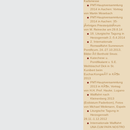
Karlsmesse
PMT-Hauptversammlung
2014 in Aachen: Vortrag
von Martin Mosebach
PMT-Hauptversammlung
2014 in Aachen: 35-
jÃ¤hriges PriesterjubilÃ¤um
von M. Reinecke am 29.6.14
16. Liturgische Tagung in
Herzogenrath 2.-5.4.2014
2. Internationale
Romwallfahrt Summorum
Pontificum, 24.-27.10.2013,
Bilder Â© Berthold Strutz.
Katechese u.
Pontifikalamt v. S.E.
Weihbischof Dick in St.
Kunibert beim
Euchar.KongreÃŸ in KÃ¶ln
2013
PMT-Hauptversammlung
2013 in KÃ¶ln, Vortrag
von H.H. Prof. Hauke, Lugano
Wallfahrt nach
Kleinenberg 2013
(Erzbistum Paderborn), Fotos
von Michael Weikmann, Espeln
Liturgische Tagung in
Herzogenrath
28.11.-1.12.2012
Internationale Wallfahrt
UNA CUM PAPA NOSTRO