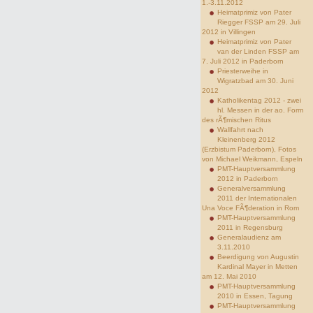
1.-3.11.2012
Heimatprimiz von Pater
Riegger FSSP am 29. Juli
2012 in Villingen
Heimatprimiz von Pater
van der Linden FSSP am
7. Juli 2012 in Paderborn
Priesterweihe in
Wigratzbad am 30. Juni
2012
Katholikentag 2012 - zwei
hl. Messen in der ao. Form
des rÃ¶mischen Ritus
Wallfahrt nach
Kleinenberg 2012
(Erzbistum Paderborn), Fotos
von Michael Weikmann, Espeln
PMT-Hauptversammlung
2012 in Paderborn
Generalversammlung
2011 der Internationalen
Una Voce FÃ¶deration in Rom
PMT-Hauptversammlung
2011 in Regensburg
Generalaudienz am
3.11.2010
Beerdigung von Augustin
Kardinal Mayer in Metten
am 12. Mai 2010
PMT-Hauptversammlung
2010 in Essen, Tagung
PMT-Hauptversammlung