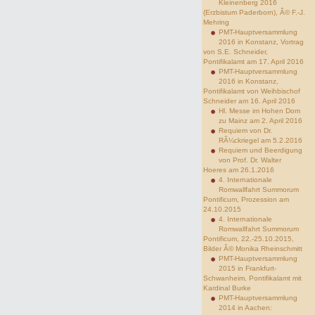
Kleinenberg 2016
(Erzbistum Paderborn), Â© F.-J.
Mehring
PMT-Hauptversammlung
2016 in Konstanz, Vortrag
von S.E. Schneider,
Pontifikalamt am 17. April 2016
PMT-Hauptversammlung
2016 in Konstanz,
Pontifikalamt von Weihbischof
Schneider am 16. April 2016
Hl. Messe im Hohen Dom
zu Mainz am 2. April 2016
Requiem von Dr.
RÃ¼ckriegel am 5.2.2016
Requiem und Beerdigung
von Prof. Dr. Walter
Hoeres am 26.1.2016
4. Internationale
Romwallfahrt Summorum
Pontificum, Prozession am
24.10.2015
4. Internationale
Romwallfahrt Summorum
Pontificum, 22.-25.10.2015,
Bilder Â© Monika Rheinschmitt
PMT-Hauptversammlung
2015 in Frankfurt-
Schwanheim, Pontifikalamt mit
Kardinal Burke
PMT-Hauptversammlung
2014 in Aachen: