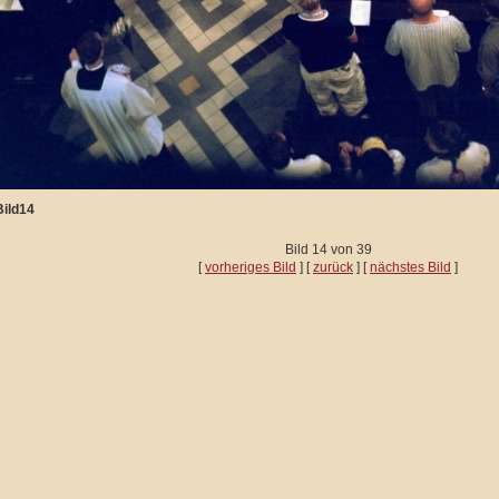
Bild14
Bild 14 von 39
[
vorheriges Bild
] [
zurück
] [
nächstes Bild
]