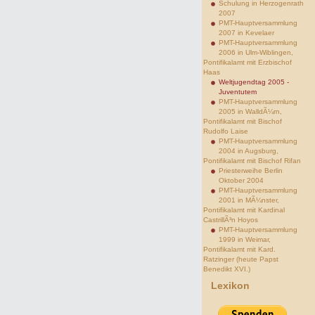
Schulung in Herzogenrath
2007
PMT-Hauptversammlung
2007 in Kevelaer
PMT-Hauptversammlung
2006 in Ulm-Wiblingen,
Pontifikalamt mit Erzbischof
Haas
Weltjugendtag 2005 -
Juventutem
PMT-Hauptversammlung
2005 in WalldÃ¼rn,
Pontifikalamt mit Bischof
Rudolfo Laise
PMT-Hauptversammlung
2004 in Augsburg,
Pontifikalamt mit Bischof Rifan
Priesterweihe Berlin
Oktober 2004
PMT-Hauptversammlung
2001 in MÃ¼nster,
Pontifikalamt mit Kardinal
CastrillÃ³n Hoyos
PMT-Hauptversammlung
1999 in Weimar,
Pontifikalamt mit Kard.
Ratzinger (heute Papst
Benedikt XVI.)
Lexikon