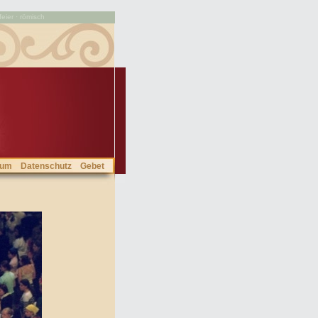
feier · römisch
sum
Datenschutz
Gebet