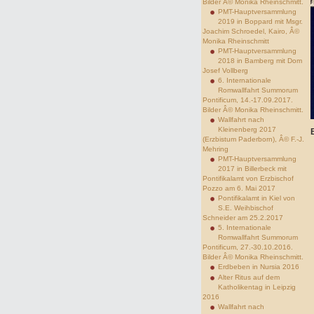
Bilder Â© Monika Rheinschmitt.
PMT-Hauptversammlung
2019 in Boppard mit Msgr.
Joachim Schroedel, Kairo, Â©
Monika Rheinschmitt
PMT-Hauptversammlung
2018 in Bamberg mit Dom
Josef Vollberg
6. Internationale
Romwallfahrt Summorum
Pontificum, 14.-17.09.2017.
Bilder Â© Monika Rheinschmitt.
Wallfahrt nach
Kleinenberg 2017
(Erzbistum Paderborn), Â© F.-J.
Mehring
PMT-Hauptversammlung
2017 in Billerbeck mit
Pontifikalamt von Erzbischof
Pozzo am 6. Mai 2017
Pontifikalamt in Kiel von
S.E. Weihbischof
Schneider am 25.2.2017
5. Internationale
Romwallfahrt Summorum
Pontificum, 27.-30.10.2016.
Bilder Â© Monika Rheinschmitt.
Erdbeben in Nursia 2016
Alter Ritus auf dem
Katholikentag in Leipzig
2016
Wallfahrt nach