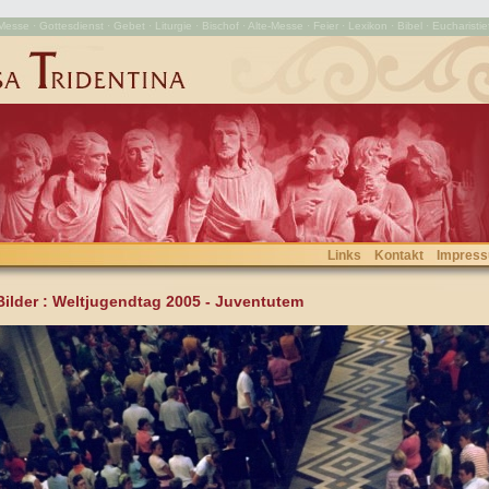
esse · Gottesdienst · Gebet · Liturgie · Bischof · Alte-Messe · Feier · Lexikon · Bibel · Eucharistie
Links
Kontakt
Impres
Bilder
: Weltjugendtag 2005 - Juventutem