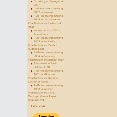
Schulung in Herzogenrath
2007
PMT-Hauptversammlung
2007 in Kevelaer
PMT-Hauptversammlung
2006 in Ulm-Wiblingen,
Pontifikalamt mit Erzbischof
Haas
Weltjugendtag 2005 -
Juventutem
PMT-Hauptversammlung
2005 in WalldÃ¼rn,
Pontifikalamt mit Bischof
Rudolfo Laise
PMT-Hauptversammlung
2004 in Augsburg,
Pontifikalamt mit Bischof Rifan
Priesterweihe Berlin
Oktober 2004
PMT-Hauptversammlung
2001 in MÃ¼nster,
Pontifikalamt mit Kardinal
CastrillÃ³n Hoyos
PMT-Hauptversammlung
1999 in Weimar,
Pontifikalamt mit Kard.
Ratzinger (heute Papst
Benedikt XVI.)
Lexikon