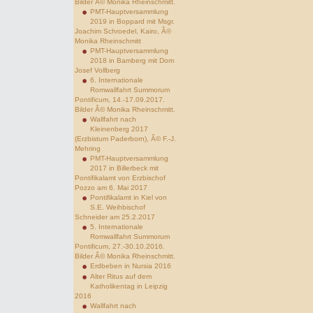
Bilder Â© Monika Rheinschmitt.
PMT-Hauptversammlung
2019 in Boppard mit Msgr.
Joachim Schroedel, Kairo, Â©
Monika Rheinschmitt
PMT-Hauptversammlung
2018 in Bamberg mit Dom
Josef Vollberg
6. Internationale
Romwallfahrt Summorum
Pontificum, 14.-17.09.2017.
Bilder Â© Monika Rheinschmitt.
Wallfahrt nach
Kleinenberg 2017
(Erzbistum Paderborn), Â© F.-J.
Mehring
PMT-Hauptversammlung
2017 in Billerbeck mit
Pontifikalamt von Erzbischof
Pozzo am 6. Mai 2017
Pontifikalamt in Kiel von
S.E. Weihbischof
Schneider am 25.2.2017
5. Internationale
Romwallfahrt Summorum
Pontificum, 27.-30.10.2016.
Bilder Â© Monika Rheinschmitt.
Erdbeben in Nursia 2016
Alter Ritus auf dem
Katholikentag in Leipzig
2016
Wallfahrt nach