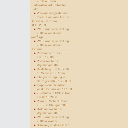
2010 in Essen,
Pontifikalamt mit Erzbischof
Burke
Vorstandsmitglieder der
Intern. Una Voce bei der
Generalaudienz am
28.10.2009
PMT-Hauptversammlung
2009 in Wiesbaden,
VortrÃ¤ge
PMT-Hauptversammlung
2009 in Wiesbaden,
Hochamt
Privataudienz der FSSP
am 6.7.2009
Priesterweihen in
Wigratzbad 2009
Heidelberg, 3.5.09: erste
hl. Messe in St. Anna
Liturgische Tagung in
Herzogenrath 27.-29.3.09
Trappistenabtei Maria-
wald, Hochamt am 11.1.09
20-Jahrfeier FSSP in Rom
am 18.10.2008
Primiz P. Michael Ramm,
FSSP, in Stuttgart 2008
Diakonatsweihen in
Wigratzbad 2008
PMT-Hauptversammlung
2008 in Worms
Schulung in Mainz 2007