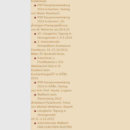
Karlsmesse
PMT-Hauptversammlung
2014 in Aachen: Vortrag
von Martin Mosebach
PMT-Hauptversammlung
2014 in Aachen: 35-
jÃ¤hriges PriesterjubilÃ¤um
von M. Reinecke am 29.6.14
16. Liturgische Tagung in
Herzogenrath 2.-5.4.2014
2. Internationale
Romwallfahrt Summorum
Pontificum, 24.-27.10.2013,
Bilder Â© Berthold Strutz.
Katechese u.
Pontifikalamt v. S.E.
Weihbischof Dick in St.
Kunibert beim
Euchar.KongreÃŸ in KÃ¶ln
2013
PMT-Hauptversammlung
2013 in KÃ¶ln, Vortrag
von H.H. Prof. Hauke, Lugano
Wallfahrt nach
Kleinenberg 2013
(Erzbistum Paderborn), Fotos
von Michael Weikmann, Espeln
Liturgische Tagung in
Herzogenrath
28.11.-1.12.2012
Internationale Wallfahrt
UNA CUM PAPA NOSTRO