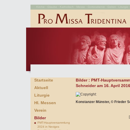
Kirche · Glaube · Katholisch · Messe · Gottesdienst · Gebet · Liturgie · 
Startseite
Bilder
: PMT-Hauptversamml
Schneider am 16. April 201
Aktuell
Liturgie
Konstanzer Münster, © Frieder S
Hl. Messen
Verein
Bilder
PMT-Hauptversammlung
2024 in Neviges