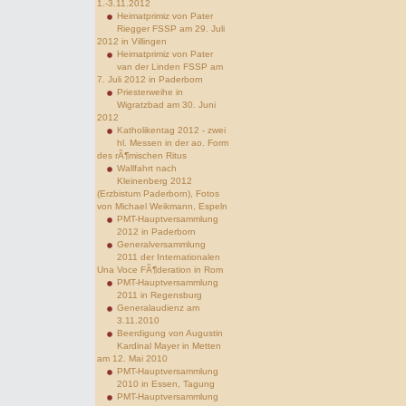
1.-3.11.2012
Heimatprimiz von Pater
Riegger FSSP am 29. Juli
2012 in Villingen
Heimatprimiz von Pater
van der Linden FSSP am
7. Juli 2012 in Paderborn
Priesterweihe in
Wigratzbad am 30. Juni
2012
Katholikentag 2012 - zwei
hl. Messen in der ao. Form
des rÃ¶mischen Ritus
Wallfahrt nach
Kleinenberg 2012
(Erzbistum Paderborn), Fotos
von Michael Weikmann, Espeln
PMT-Hauptversammlung
2012 in Paderborn
Generalversammlung
2011 der Internationalen
Una Voce FÃ¶deration in Rom
PMT-Hauptversammlung
2011 in Regensburg
Generalaudienz am
3.11.2010
Beerdigung von Augustin
Kardinal Mayer in Metten
am 12. Mai 2010
PMT-Hauptversammlung
2010 in Essen, Tagung
PMT-Hauptversammlung