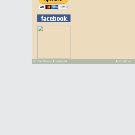
©
Pro Missa Tridentina
Disclaimer