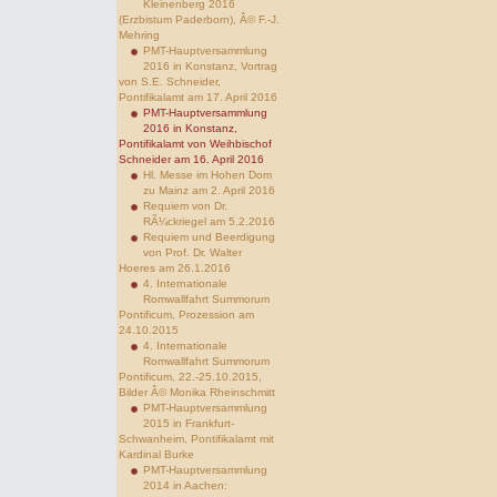
Kleinenberg 2016
(Erzbistum Paderborn), Â© F.-J.
Mehring
PMT-Hauptversammlung
2016 in Konstanz, Vortrag
von S.E. Schneider,
Pontifikalamt am 17. April 2016
PMT-Hauptversammlung
2016 in Konstanz,
Pontifikalamt von Weihbischof
Schneider am 16. April 2016
Hl. Messe im Hohen Dom
zu Mainz am 2. April 2016
Requiem von Dr.
RÃ¼ckriegel am 5.2.2016
Requiem und Beerdigung
von Prof. Dr. Walter
Hoeres am 26.1.2016
4. Internationale
Romwallfahrt Summorum
Pontificum, Prozession am
24.10.2015
4. Internationale
Romwallfahrt Summorum
Pontificum, 22.-25.10.2015,
Bilder Â© Monika Rheinschmitt
PMT-Hauptversammlung
2015 in Frankfurt-
Schwanheim, Pontifikalamt mit
Kardinal Burke
PMT-Hauptversammlung
2014 in Aachen: