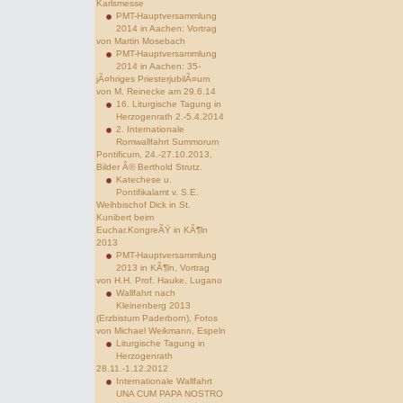
Karlsmesse
PMT-Hauptversammlung
2014 in Aachen: Vortrag
von Martin Mosebach
PMT-Hauptversammlung
2014 in Aachen: 35-
jÃ¤hriges PriesterjubilÃ¤um
von M. Reinecke am 29.6.14
16. Liturgische Tagung in
Herzogenrath 2.-5.4.2014
2. Internationale
Romwallfahrt Summorum
Pontificum, 24.-27.10.2013,
Bilder Â© Berthold Strutz.
Katechese u.
Pontifikalamt v. S.E.
Weihbischof Dick in St.
Kunibert beim
Euchar.KongreÃŸ in KÃ¶ln
2013
PMT-Hauptversammlung
2013 in KÃ¶ln, Vortrag
von H.H. Prof. Hauke, Lugano
Wallfahrt nach
Kleinenberg 2013
(Erzbistum Paderborn), Fotos
von Michael Weikmann, Espeln
Liturgische Tagung in
Herzogenrath
28.11.-1.12.2012
Internationale Wallfahrt
UNA CUM PAPA NOSTRO