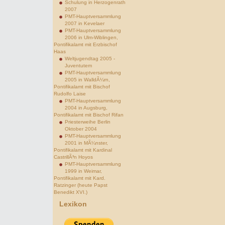
Schulung in Herzogenrath
2007
PMT-Hauptversammlung
2007 in Kevelaer
PMT-Hauptversammlung
2006 in Ulm-Wiblingen,
Pontifikalamt mit Erzbischof
Haas
Weltjugendtag 2005 -
Juventutem
PMT-Hauptversammlung
2005 in WalldÃ¼rn,
Pontifikalamt mit Bischof
Rudolfo Laise
PMT-Hauptversammlung
2004 in Augsburg,
Pontifikalamt mit Bischof Rifan
Priesterweihe Berlin
Oktober 2004
PMT-Hauptversammlung
2001 in MÃ¼nster,
Pontifikalamt mit Kardinal
CastrillÃ³n Hoyos
PMT-Hauptversammlung
1999 in Weimar,
Pontifikalamt mit Kard.
Ratzinger (heute Papst
Benedikt XVI.)
Lexikon