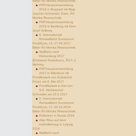
Bilder Â© Monika Rheinschmitt.
PMT-Hauptversammlung
2019 in Boppard mit Msgr.
Joachim Schroedel, Kairo, Â©
Monika Rheinschmitt
PMT-Hauptversammlung
2018 in Bamberg mit Dom
Josef Vollberg
6. Internationale
Romwallfahrt Summorum
Pontificum, 14.-17.09.2017.
Bilder Â© Monika Rheinschmitt.
Wallfahrt nach
Kleinenberg 2017
(Erzbistum Paderborn), Â© F.-J.
Mehring
PMT-Hauptversammlung
2017 in Billerbeck mit
Pontifikalamt von Erzbischof
Pozzo am 6. Mai 2017
Pontifikalamt in Kiel von
S.E. Weihbischof
Schneider am 25.2.2017
5. Internationale
Romwallfahrt Summorum
Pontificum, 27.-30.10.2016.
Bilder Â© Monika Rheinschmitt.
Erdbeben in Nursia 2016
Alter Ritus auf dem
Katholikentag in Leipzig
2016
Wallfahrt nach