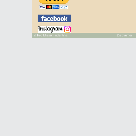
©
Pro Missa Tridentina
Disclaimer