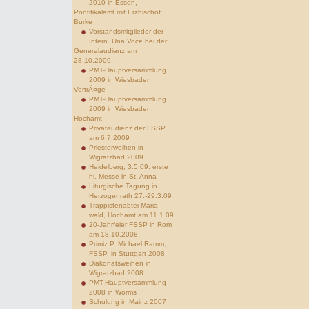
2010 in Essen,
Pontifikalamt mit Erzbischof
Burke
Vorstandsmitglieder der
Intern. Una Voce bei der
Generalaudienz am
28.10.2009
PMT-Hauptversammlung
2009 in Wiesbaden,
VortrÃ¤ge
PMT-Hauptversammlung
2009 in Wiesbaden,
Hochamt
Privataudienz der FSSP
am 6.7.2009
Priesterweihen in
Wigratzbad 2009
Heidelberg, 3.5.09: erste
hl. Messe in St. Anna
Liturgische Tagung in
Herzogenrath 27.-29.3.09
Trappistenabtei Maria-
wald, Hochamt am 11.1.09
20-Jahrfeier FSSP in Rom
am 18.10.2008
Primiz P. Michael Ramm,
FSSP, in Stuttgart 2008
Diakonatsweihen in
Wigratzbad 2008
PMT-Hauptversammlung
2008 in Worms
Schulung in Mainz 2007