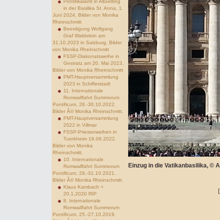
Pontifikalamt in Altoetting
in der Basilika St. Anna, 1.
Juni 2024, Bilder von Monika
Rheinschmitt
Beerdigung Wolfgang
Graf Waldstein am
31.10.2023 in Salzburg, Bilder
von Monika Rheinschmitt
FSSP-Diakonatsweihe in
Gestratz am 20. Mai 2023,
Bilder von Monika Rheinschmitt
PMT-Hauptversammlung
2023 in Schifferstadt
11. Internationale
Romwallfahrt Summorum
Pontificum, 28.-30.10.2022.
Bilder Â© Monika Rheinschmitt.
PMT-Hauptversammlung
2022 in Villmar
FSSP-Priesterweihen in
Tuerkheim 18.06.2022.
Bilder von Monika
Rheinschmitt.
10. Internationale
Einzug in die Vatikanbasilika, ©
Romwallfahrt Summorum
Pontificum, 29.-31.10.2021.
Bilder Â© Monika Rheinschmitt.
Klaus Kambach +
20.1.2020 RIP
8. Internationale
Romwallfahrt Summorum
Pontificum, 25.-27.10.2019.