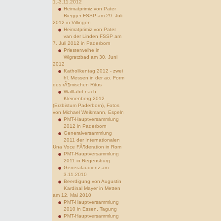
1.-3.11.2012
Heimatprimiz von Pater
Riegger FSSP am 29. Juli
2012 in Villingen
Heimatprimiz von Pater
van der Linden FSSP am
7. Juli 2012 in Paderborn
Priesterweihe in
Wigratzbad am 30. Juni
2012
Katholikentag 2012 - zwei
hl. Messen in der ao. Form
des rÃ¶mischen Ritus
Wallfahrt nach
Kleinenberg 2012
(Erzbistum Paderborn), Fotos
von Michael Weikmann, Espeln
PMT-Hauptversammlung
2012 in Paderborn
Generalversammlung
2011 der Internationalen
Una Voce FÃ¶deration in Rom
PMT-Hauptversammlung
2011 in Regensburg
Generalaudienz am
3.11.2010
Beerdigung von Augustin
Kardinal Mayer in Metten
am 12. Mai 2010
PMT-Hauptversammlung
2010 in Essen, Tagung
PMT-Hauptversammlung