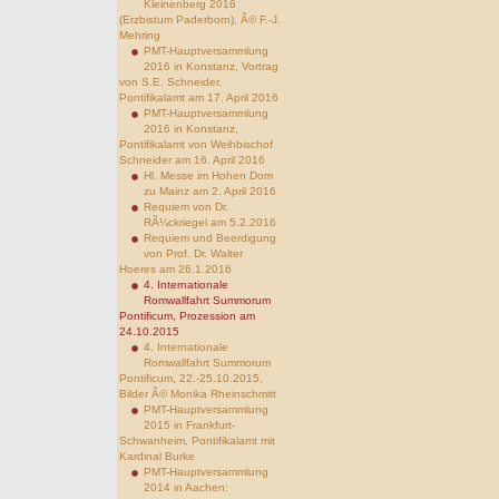
Kleinenberg 2016
(Erzbistum Paderborn), Â© F.-J.
Mehring
PMT-Hauptversammlung
2016 in Konstanz, Vortrag
von S.E. Schneider,
Pontifikalamt am 17. April 2016
PMT-Hauptversammlung
2016 in Konstanz,
Pontifikalamt von Weihbischof
Schneider am 16. April 2016
Hl. Messe im Hohen Dom
zu Mainz am 2. April 2016
Requiem von Dr.
RÃ¼ckriegel am 5.2.2016
Requiem und Beerdigung
von Prof. Dr. Walter
Hoeres am 26.1.2016
4. Internationale
Romwallfahrt Summorum
Pontificum, Prozession am
24.10.2015
4. Internationale
Romwallfahrt Summorum
Pontificum, 22.-25.10.2015,
Bilder Â© Monika Rheinschmitt
PMT-Hauptversammlung
2015 in Frankfurt-
Schwanheim, Pontifikalamt mit
Kardinal Burke
PMT-Hauptversammlung
2014 in Aachen: