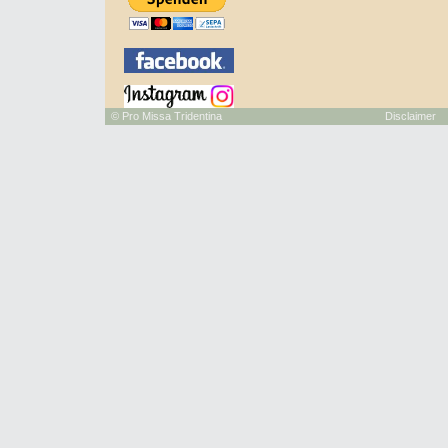
©
Pro Missa Tridentina
Disclaimer