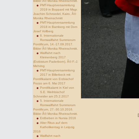
Bilder Â© Monika Rheinschmitt.
PMT-Hauptversammlung
2019 in Boppard mit Msgr.
Joachim Schroedel, Kairo, Â©
Monika Rheinschmitt
PMT-Hauptversammlung
2018 in Bamberg mit Dom
Josef Vollberg
6. Internationale
Romwallfahrt Summorum
Pontificum, 14.-17.09.2017.
Bilder Â© Monika Rheinschmitt.
Wallfahrt nach
Kleinenberg 2017
(Erzbistum Paderborn), Â© F.-J.
Mehring
PMT-Hauptversammlung
2017 in Billerbeck mit
Pontifikalamt von Erzbischof
Pozzo am 6. Mai 2017
Pontifikalamt in Kiel von
S.E. Weihbischof
Schneider am 25.2.2017
5. Internationale
Romwallfahrt Summorum
Pontificum, 27.-30.10.2016.
Bilder Â© Monika Rheinschmitt.
Erdbeben in Nursia 2016
Alter Ritus auf dem
Katholikentag in Leipzig
2016
Wallfahrt nach