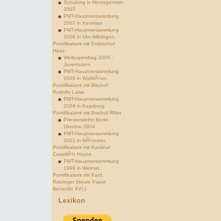
Schulung in Herzogenrath
2007
PMT-Hauptversammlung
2007 in Kevelaer
PMT-Hauptversammlung
2006 in Ulm-Wiblingen,
Pontifikalamt mit Erzbischof
Haas
Weltjugendtag 2005 -
Juventutem
PMT-Hauptversammlung
2005 in WalldÃ¼rn,
Pontifikalamt mit Bischof
Rudolfo Laise
PMT-Hauptversammlung
2004 in Augsburg,
Pontifikalamt mit Bischof Rifan
Priesterweihe Berlin
Oktober 2004
PMT-Hauptversammlung
2001 in MÃ¼nster,
Pontifikalamt mit Kardinal
CastrillÃ³n Hoyos
PMT-Hauptversammlung
1999 in Weimar,
Pontifikalamt mit Kard.
Ratzinger (heute Papst
Benedikt XVI.)
Lexikon