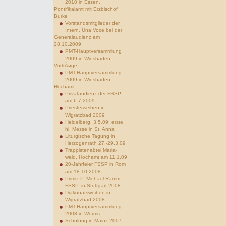
2010 in Essen,
Pontifikalamt mit Erzbischof
Burke
Vorstandsmitglieder der
Intern. Una Voce bei der
Generalaudienz am
28.10.2009
PMT-Hauptversammlung
2009 in Wiesbaden,
VortrÃ¤ge
PMT-Hauptversammlung
2009 in Wiesbaden,
Hochamt
Privataudienz der FSSP
am 6.7.2009
Priesterweihen in
Wigratzbad 2009
Heidelberg, 3.5.09: erste
hl. Messe in St. Anna
Liturgische Tagung in
Herzogenrath 27.-29.3.09
Trappistenabtei Maria-
wald, Hochamt am 11.1.09
20-Jahrfeier FSSP in Rom
am 18.10.2008
Primiz P. Michael Ramm,
FSSP, in Stuttgart 2008
Diakonatsweihen in
Wigratzbad 2008
PMT-Hauptversammlung
2008 in Worms
Schulung in Mainz 2007