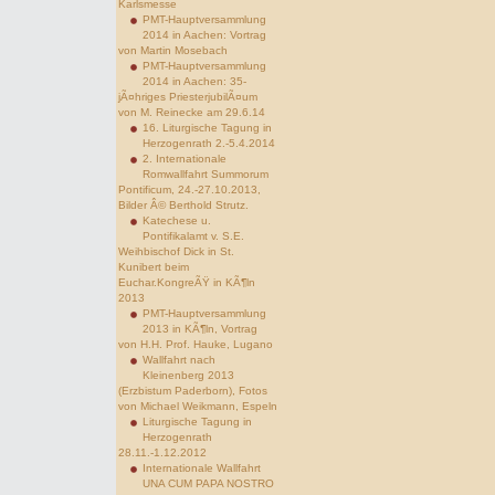
Karlsmesse
PMT-Hauptversammlung
2014 in Aachen: Vortrag
von Martin Mosebach
PMT-Hauptversammlung
2014 in Aachen: 35-
jÃ¤hriges PriesterjubilÃ¤um
von M. Reinecke am 29.6.14
16. Liturgische Tagung in
Herzogenrath 2.-5.4.2014
2. Internationale
Romwallfahrt Summorum
Pontificum, 24.-27.10.2013,
Bilder Â© Berthold Strutz.
Katechese u.
Pontifikalamt v. S.E.
Weihbischof Dick in St.
Kunibert beim
Euchar.KongreÃŸ in KÃ¶ln
2013
PMT-Hauptversammlung
2013 in KÃ¶ln, Vortrag
von H.H. Prof. Hauke, Lugano
Wallfahrt nach
Kleinenberg 2013
(Erzbistum Paderborn), Fotos
von Michael Weikmann, Espeln
Liturgische Tagung in
Herzogenrath
28.11.-1.12.2012
Internationale Wallfahrt
UNA CUM PAPA NOSTRO