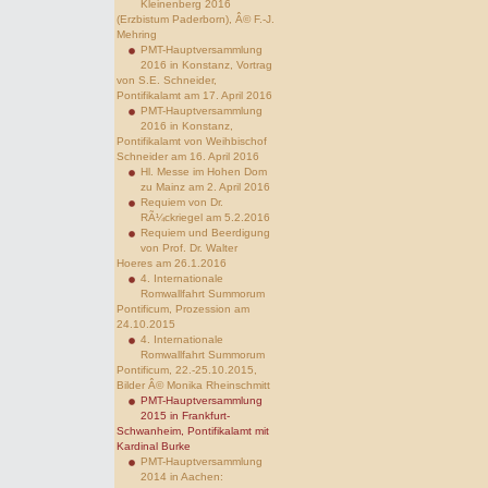
Kleinenberg 2016
(Erzbistum Paderborn), Â© F.-J.
Mehring
PMT-Hauptversammlung
2016 in Konstanz, Vortrag
von S.E. Schneider,
Pontifikalamt am 17. April 2016
PMT-Hauptversammlung
2016 in Konstanz,
Pontifikalamt von Weihbischof
Schneider am 16. April 2016
Hl. Messe im Hohen Dom
zu Mainz am 2. April 2016
Requiem von Dr.
RÃ¼ckriegel am 5.2.2016
Requiem und Beerdigung
von Prof. Dr. Walter
Hoeres am 26.1.2016
4. Internationale
Romwallfahrt Summorum
Pontificum, Prozession am
24.10.2015
4. Internationale
Romwallfahrt Summorum
Pontificum, 22.-25.10.2015,
Bilder Â© Monika Rheinschmitt
PMT-Hauptversammlung
2015 in Frankfurt-
Schwanheim, Pontifikalamt mit
Kardinal Burke
PMT-Hauptversammlung
2014 in Aachen: