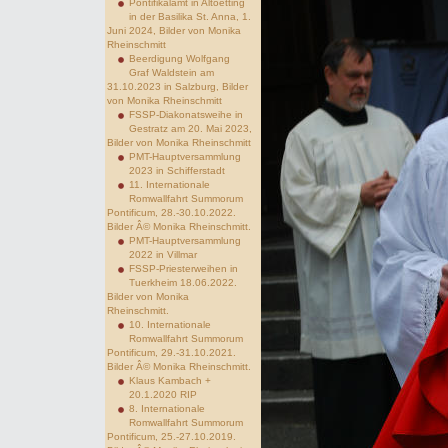
Pontifikalamt in Altoetting
in der Basilika St. Anna, 1.
Juni 2024, Bilder von Monika
Rheinschmitt
Beerdigung Wolfgang
Graf Waldstein am
31.10.2023 in Salzburg, Bilder
von Monika Rheinschmitt
FSSP-Diakonatsweihe in
Gestratz am 20. Mai 2023,
Bilder von Monika Rheinschmitt
PMT-Hauptversammlung
2023 in Schifferstadt
11. Internationale
Romwallfahrt Summorum
Pontificum, 28.-30.10.2022.
Bilder Â© Monika Rheinschmitt.
PMT-Hauptversammlung
2022 in Villmar
FSSP-Priesterweihen in
Tuerkheim 18.06.2022.
Bilder von Monika
Rheinschmitt.
10. Internationale
Romwallfahrt Summorum
Pontificum, 29.-31.10.2021.
Bilder Â© Monika Rheinschmitt.
Klaus Kambach +
20.1.2020 RIP
8. Internationale
Romwallfahrt Summorum
Pontificum, 25.-27.10.2019.