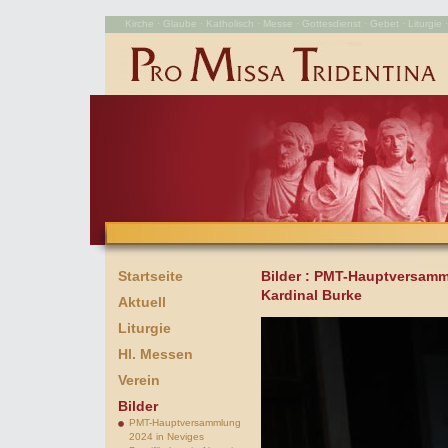
Kirche · Glaube · Katholisch · Messe · Gottesdienst · Gebet · Liturgie · 
Startseite
Bilder
: PMT-Hauptversamml
Kardinal Burke
Aktuell
Liturgie
Hl. Messen
Verein
Bilder
PMT-Hauptversammlung
2024 in Neviges