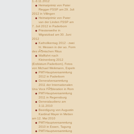
1.-3.11.2012
Heimatprimiz von Pater
Riegger FSSP am 29. Juli
2012 in Villingen
Heimatprimiz von Pater
van der Linden FSSP am
7. Juli 2012 in Paderborn
Priesterweihe in
Wigratzbad am 30. Juni
2012
Katholikentag 2012 - zwei
hl. Messen in der ao. Form
des rÃ¶mischen Ritus
Wallfahrt nach
Kleinenberg 2012
(Erzbistum Paderborn), Fotos
von Michael Weikmann, Espeln
PMT-Hauptversammlung
2012 in Paderborn
Generalversammlung
2011 der Internationalen
Una Voce FÃ¶deration in Rom
PMT-Hauptversammlung
2011 in Regensburg
Generalaudienz am
3.11.2010
Beerdigung von Augustin
Kardinal Mayer in Metten
am 12. Mai 2010
PMT-Hauptversammlung
2010 in Essen, Tagung
PMT-Hauptversammlung