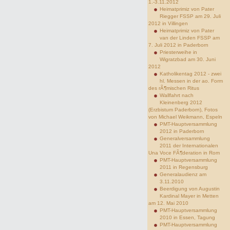
1.-3.11.2012
Heimatprimiz von Pater
Riegger FSSP am 29. Juli
2012 in Villingen
Heimatprimiz von Pater
van der Linden FSSP am
7. Juli 2012 in Paderborn
Priesterweihe in
Wigratzbad am 30. Juni
2012
Katholikentag 2012 - zwei
hl. Messen in der ao. Form
des rÃ¶mischen Ritus
Wallfahrt nach
Kleinenberg 2012
(Erzbistum Paderborn), Fotos
von Michael Weikmann, Espeln
PMT-Hauptversammlung
2012 in Paderborn
Generalversammlung
2011 der Internationalen
Una Voce FÃ¶deration in Rom
PMT-Hauptversammlung
2011 in Regensburg
Generalaudienz am
3.11.2010
Beerdigung von Augustin
Kardinal Mayer in Metten
am 12. Mai 2010
PMT-Hauptversammlung
2010 in Essen, Tagung
PMT-Hauptversammlung