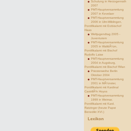
Schulung in Herzogenrath
2007
PMT-Hauptversammlung
2007 in Kevelaer
PMT-Hauptversammlung
2006 in Ulm-Wiblingen,
Pontifikalamt mit Erzbischof
Haas
Weltjugendtag 2005 -
Juventutem
PMT-Hauptversammlung
2005 in WalldÃ¼rn,
Pontifikalamt mit Bischof
Rudolfo Laise
PMT-Hauptversammlung
2004 in Augsburg,
Pontifikalamt mit Bischof Rifan
Priesterweihe Berlin
Oktober 2004
PMT-Hauptversammlung
2001 in MÃ¼nster,
Pontifikalamt mit Kardinal
CastrillÃ³n Hoyos
PMT-Hauptversammlung
1999 in Weimar,
Pontifikalamt mit Kard.
Ratzinger (heute Papst
Benedikt XVI.)
Lexikon