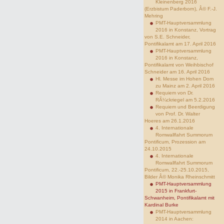
Kleinenberg 2016
(Erzbistum Paderborn), Â© F.-J.
Mehring
PMT-Hauptversammlung
2016 in Konstanz, Vortrag
von S.E. Schneider,
Pontifikalamt am 17. April 2016
PMT-Hauptversammlung
2016 in Konstanz,
Pontifikalamt von Weihbischof
Schneider am 16. April 2016
Hl. Messe im Hohen Dom
zu Mainz am 2. April 2016
Requiem von Dr.
RÃ¼ckriegel am 5.2.2016
Requiem und Beerdigung
von Prof. Dr. Walter
Hoeres am 26.1.2016
4. Internationale
Romwallfahrt Summorum
Pontificum, Prozession am
24.10.2015
4. Internationale
Romwallfahrt Summorum
Pontificum, 22.-25.10.2015,
Bilder Â© Monika Rheinschmitt
PMT-Hauptversammlung
2015 in Frankfurt-
Schwanheim, Pontifikalamt mit
Kardinal Burke
PMT-Hauptversammlung
2014 in Aachen: