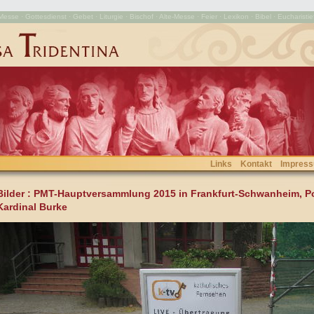
esse · Gottesdienst · Gebet · Liturgie · Bischof · Alte-Messe · Feier · Lexikon · Bibel · Eucharistie
Links
Kontakt
Impres
Bilder
: PMT-Hauptversammlung 2015 in Frankfurt-Schwanheim, Pon
Kardinal Burke