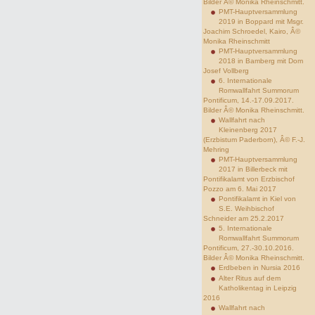
Bilder Â© Monika Rheinschmitt.
PMT-Hauptversammlung
2019 in Boppard mit Msgr.
Joachim Schroedel, Kairo, Â©
Monika Rheinschmitt
PMT-Hauptversammlung
2018 in Bamberg mit Dom
Josef Vollberg
6. Internationale
Romwallfahrt Summorum
Pontificum, 14.-17.09.2017.
Bilder Â© Monika Rheinschmitt.
Wallfahrt nach
Kleinenberg 2017
(Erzbistum Paderborn), Â© F.-J.
Mehring
PMT-Hauptversammlung
2017 in Billerbeck mit
Pontifikalamt von Erzbischof
Pozzo am 6. Mai 2017
Pontifikalamt in Kiel von
S.E. Weihbischof
Schneider am 25.2.2017
5. Internationale
Romwallfahrt Summorum
Pontificum, 27.-30.10.2016.
Bilder Â© Monika Rheinschmitt.
Erdbeben in Nursia 2016
Alter Ritus auf dem
Katholikentag in Leipzig
2016
Wallfahrt nach