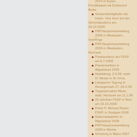
2010 in Essen,
Pontifikalamt mit Erzbischof
Burke
Vorstandsmitglieder der
Intern. Una Voce bei der
Generalaudienz am
28.10.2009
PMT-Hauptversammlung
2009 in Wiesbaden,
VortrÃ¤ge
PMT-Hauptversammlung
2009 in Wiesbaden,
Hochamt
Privataudienz der FSSP
am 6.7.2009
Priesterweihen in
Wigratzbad 2009
Heidelberg, 3.5.09: erste
hl. Messe in St. Anna
Liturgische Tagung in
Herzogenrath 27.-29.3.09
Trappistenabtei Maria-
wald, Hochamt am 11.1.09
20-Jahrfeier FSSP in Rom
am 18.10.2008
Primiz P. Michael Ramm,
FSSP, in Stuttgart 2008
Diakonatsweihen in
Wigratzbad 2008
PMT-Hauptversammlung
2008 in Worms
Schulung in Mainz 2007