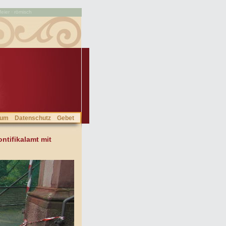
feier · römisch
sum
Datenschutz
Gebet
tifikalamt mit