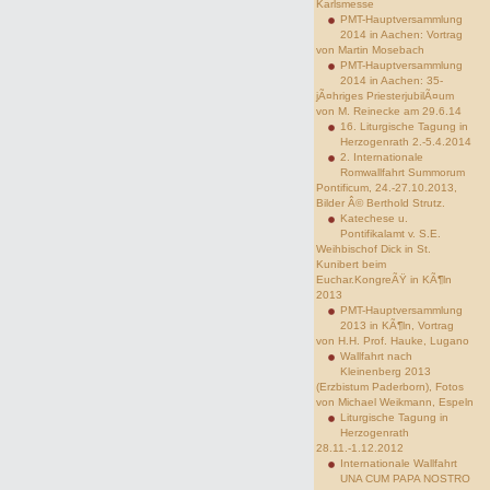
Karlsmesse
PMT-Hauptversammlung
2014 in Aachen: Vortrag
von Martin Mosebach
PMT-Hauptversammlung
2014 in Aachen: 35-
jÃ¤hriges PriesterjubilÃ¤um
von M. Reinecke am 29.6.14
16. Liturgische Tagung in
Herzogenrath 2.-5.4.2014
2. Internationale
Romwallfahrt Summorum
Pontificum, 24.-27.10.2013,
Bilder Â© Berthold Strutz.
Katechese u.
Pontifikalamt v. S.E.
Weihbischof Dick in St.
Kunibert beim
Euchar.KongreÃŸ in KÃ¶ln
2013
PMT-Hauptversammlung
2013 in KÃ¶ln, Vortrag
von H.H. Prof. Hauke, Lugano
Wallfahrt nach
Kleinenberg 2013
(Erzbistum Paderborn), Fotos
von Michael Weikmann, Espeln
Liturgische Tagung in
Herzogenrath
28.11.-1.12.2012
Internationale Wallfahrt
UNA CUM PAPA NOSTRO