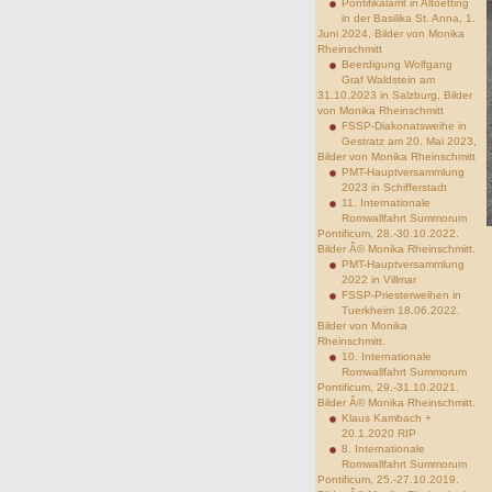
Pontifikalamt in Altoetting
in der Basilika St. Anna, 1.
Juni 2024, Bilder von Monika
Rheinschmitt
Beerdigung Wolfgang
Graf Waldstein am
31.10.2023 in Salzburg, Bilder
von Monika Rheinschmitt
FSSP-Diakonatsweihe in
Gestratz am 20. Mai 2023,
Bilder von Monika Rheinschmitt
PMT-Hauptversammlung
2023 in Schifferstadt
11. Internationale
Romwallfahrt Summorum
Pontificum, 28.-30.10.2022.
Bilder Â© Monika Rheinschmitt.
PMT-Hauptversammlung
2022 in Villmar
FSSP-Priesterweihen in
Tuerkheim 18.06.2022.
Bilder von Monika
Rheinschmitt.
10. Internationale
Romwallfahrt Summorum
Pontificum, 29.-31.10.2021.
Bilder Â© Monika Rheinschmitt.
Klaus Kambach +
20.1.2020 RIP
8. Internationale
Romwallfahrt Summorum
Pontificum, 25.-27.10.2019.