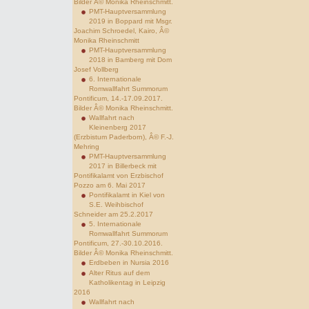
Bilder Â© Monika Rheinschmitt.
PMT-Hauptversammlung
2019 in Boppard mit Msgr.
Joachim Schroedel, Kairo, Â©
Monika Rheinschmitt
PMT-Hauptversammlung
2018 in Bamberg mit Dom
Josef Vollberg
6. Internationale
Romwallfahrt Summorum
Pontificum, 14.-17.09.2017.
Bilder Â© Monika Rheinschmitt.
Wallfahrt nach
Kleinenberg 2017
(Erzbistum Paderborn), Â© F.-J.
Mehring
PMT-Hauptversammlung
2017 in Billerbeck mit
Pontifikalamt von Erzbischof
Pozzo am 6. Mai 2017
Pontifikalamt in Kiel von
S.E. Weihbischof
Schneider am 25.2.2017
5. Internationale
Romwallfahrt Summorum
Pontificum, 27.-30.10.2016.
Bilder Â© Monika Rheinschmitt.
Erdbeben in Nursia 2016
Alter Ritus auf dem
Katholikentag in Leipzig
2016
Wallfahrt nach