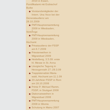
2010 in Essen,
Pontifikalamt mit Erzbischof
Burke
Vorstandsmitglieder der
Intern. Una Voce bei der
Generalaudienz am
28.10.2009
PMT-Hauptversammlung
2009 in Wiesbaden,
VortrÃ¤ge
PMT-Hauptversammlung
2009 in Wiesbaden,
Hochamt
Privataudienz der FSSP
am 6.7.2009
Priesterweihen in
Wigratzbad 2009
Heidelberg, 3.5.09: erste
hl. Messe in St. Anna
Liturgische Tagung in
Herzogenrath 27.-29.3.09
Trappistenabtei Maria-
wald, Hochamt am 11.1.09
20-Jahrfeier FSSP in Rom
am 18.10.2008
Primiz P. Michael Ramm,
FSSP, in Stuttgart 2008
Diakonatsweihen in
Wigratzbad 2008
PMT-Hauptversammlung
2008 in Worms
Schulung in Mainz 2007