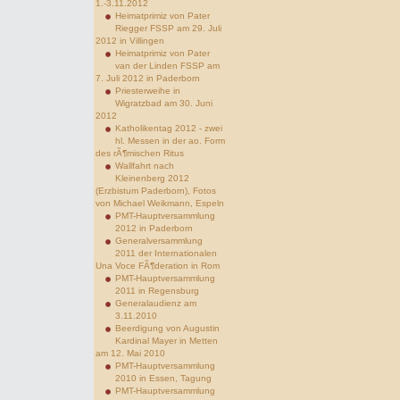
1.-3.11.2012
Heimatprimiz von Pater
Riegger FSSP am 29. Juli
2012 in Villingen
Heimatprimiz von Pater
van der Linden FSSP am
7. Juli 2012 in Paderborn
Priesterweihe in
Wigratzbad am 30. Juni
2012
Katholikentag 2012 - zwei
hl. Messen in der ao. Form
des rÃ¶mischen Ritus
Wallfahrt nach
Kleinenberg 2012
(Erzbistum Paderborn), Fotos
von Michael Weikmann, Espeln
PMT-Hauptversammlung
2012 in Paderborn
Generalversammlung
2011 der Internationalen
Una Voce FÃ¶deration in Rom
PMT-Hauptversammlung
2011 in Regensburg
Generalaudienz am
3.11.2010
Beerdigung von Augustin
Kardinal Mayer in Metten
am 12. Mai 2010
PMT-Hauptversammlung
2010 in Essen, Tagung
PMT-Hauptversammlung