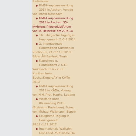
Karlsmesse
PMT-Hauptversammlung
2014 in Aachen: Vortrag
von Martin Mosebach
PMT-Hauptversammlung
2014 in Aachen: 35-
jÃ¤hriges PriesterjubilÃ¤um
von M. Reinecke am 29.6.14
16. Liturgische Tagung in
Herzogenrath 2.-5.4.2014
2. Internationale
Romwallfahrt Summorum
Pontificum, 24.-27.10.2013,
Bilder Â© Berthold Strutz.
Katechese u.
Pontifikalamt v. S.E.
Weihbischof Dick in St.
Kunibert beim
Euchar.KongreÃŸ in KÃ¶ln
2013
PMT-Hauptversammlung
2013 in KÃ¶ln, Vortrag
von H.H. Prof. Hauke, Lugano
Wallfahrt nach
Kleinenberg 2013
(Erzbistum Paderborn), Fotos
von Michael Weikmann, Espeln
Liturgische Tagung in
Herzogenrath
28.11.-1.12.2012
Internationale Wallfahrt
UNA CUM PAPA NOSTRO