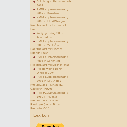
Schulung in Herzogenrath
2007
PMT-Hauptversammlung
2007 in Kevelaer
PMT-Hauptversammlung
2006 in Ulm-Wiblingen,
Pontifikalamt mit Erzbischof
Haas
Weltjugendtag 2005 -
Juventutem
PMT-Hauptversammlung
2005 in WalldÃ¼rn,
Pontifikalamt mit Bischof
Rudolfo Laise
PMT-Hauptversammlung
2004 in Augsburg,
Pontifikalamt mit Bischof Rifan
Priesterweihe Berlin
Oktober 2004
PMT-Hauptversammlung
2001 in MÃ¼nster,
Pontifikalamt mit Kardinal
CastrillÃ³n Hoyos
PMT-Hauptversammlung
1999 in Weimar,
Pontifikalamt mit Kard.
Ratzinger (heute Papst
Benedikt XVI.)
Lexikon