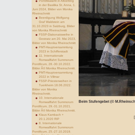
Pontifikalamt in Altoetting
in der Basilika St. Anna, 1.
Juni 2024, Bilder von Monika
Rheinschmitt
Beerdigung Wolfgang
Graf Waldstein am
31.10.2023 in Salzburg, Bilder
von Monika Rheinschmitt
FSSP-Diakonatsweihe in
Gestratz am 20. Mai 2023,
Bilder von Monika Rheinschmitt
PMT-Hauptversammlung
2023 in Schifferstadt
11. Internationale
Romwallfahrt Summorum
Pontificum, 28.-30.10.2022.
Bilder Â© Monika Rheinschmitt.
PMT-Hauptversammlung
2022 in Villmar
FSSP-Priesterweihen in
Tuerkheim 18.06.2022.
Bilder von Monika
Rheinschmitt.
10. Internationale
Beim Stufengebet (© M.Rheinsch
Romwallfahrt Summorum
Pontificum, 29.-31.10.2021.
Bilder Â© Monika Rheinschmitt.
Klaus Kambach +
20.1.2020 RIP
8. Internationale
Romwallfahrt Summorum
Pontificum, 25.-27.10.2019.