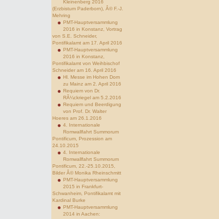
Kleinenberg 2016
(Erzbistum Paderborn), Â© F.-J.
Mehring
PMT-Hauptversammlung
2016 in Konstanz, Vortrag
von S.E. Schneider,
Pontifikalamt am 17. April 2016
PMT-Hauptversammlung
2016 in Konstanz,
Pontifikalamt von Weihbischof
Schneider am 16. April 2016
Hl. Messe im Hohen Dom
zu Mainz am 2. April 2016
Requiem von Dr.
RÃ¼ckriegel am 5.2.2016
Requiem und Beerdigung
von Prof. Dr. Walter
Hoeres am 26.1.2016
4. Internationale
Romwallfahrt Summorum
Pontificum, Prozession am
24.10.2015
4. Internationale
Romwallfahrt Summorum
Pontificum, 22.-25.10.2015,
Bilder Â© Monika Rheinschmitt
PMT-Hauptversammlung
2015 in Frankfurt-
Schwanheim, Pontifikalamt mit
Kardinal Burke
PMT-Hauptversammlung
2014 in Aachen: