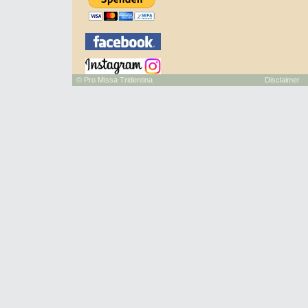
©
Pro Missa Tridentina
Disclaimer