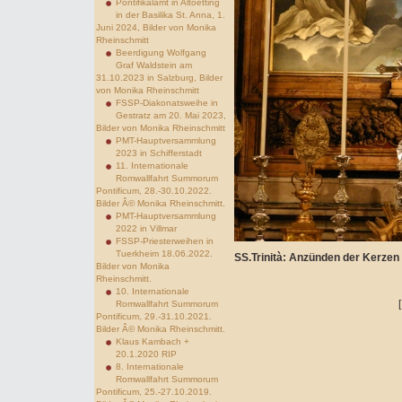
Pontifikalamt in Altoetting
in der Basilika St. Anna, 1.
Juni 2024, Bilder von Monika
Rheinschmitt
Beerdigung Wolfgang
Graf Waldstein am
31.10.2023 in Salzburg, Bilder
von Monika Rheinschmitt
FSSP-Diakonatsweihe in
Gestratz am 20. Mai 2023,
Bilder von Monika Rheinschmitt
PMT-Hauptversammlung
2023 in Schifferstadt
11. Internationale
Romwallfahrt Summorum
Pontificum, 28.-30.10.2022.
Bilder Â© Monika Rheinschmitt.
PMT-Hauptversammlung
2022 in Villmar
FSSP-Priesterweihen in
Tuerkheim 18.06.2022.
SS.Trinità: Anzünden der Kerzen
Bilder von Monika
Rheinschmitt.
10. Internationale
Romwallfahrt Summorum
Pontificum, 29.-31.10.2021.
Bilder Â© Monika Rheinschmitt.
Klaus Kambach +
20.1.2020 RIP
8. Internationale
Romwallfahrt Summorum
Pontificum, 25.-27.10.2019.