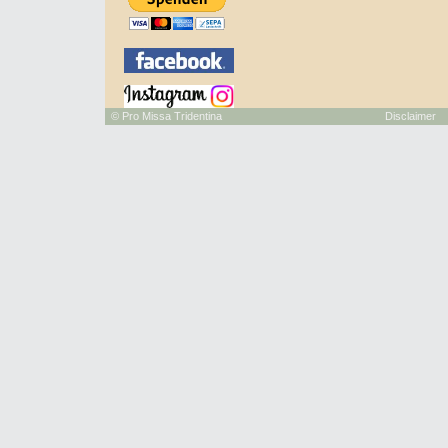
©
Pro Missa Tridentina
Disclaimer