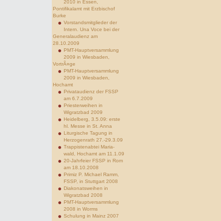
2010 in Essen,
Pontifikalamt mit Erzbischof
Burke
Vorstandsmitglieder der
Intern. Una Voce bei der
Generalaudienz am
28.10.2009
PMT-Hauptversammlung
2009 in Wiesbaden,
VortrÃ¤ge
PMT-Hauptversammlung
2009 in Wiesbaden,
Hochamt
Privataudienz der FSSP
am 6.7.2009
Priesterweihen in
Wigratzbad 2009
Heidelberg, 3.5.09: erste
hl. Messe in St. Anna
Liturgische Tagung in
Herzogenrath 27.-29.3.09
Trappistenabtei Maria-
wald, Hochamt am 11.1.09
20-Jahrfeier FSSP in Rom
am 18.10.2008
Primiz P. Michael Ramm,
FSSP, in Stuttgart 2008
Diakonatsweihen in
Wigratzbad 2008
PMT-Hauptversammlung
2008 in Worms
Schulung in Mainz 2007