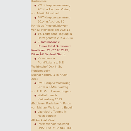
Karlsmesse
PMT-Hauptversammlung
2014 in Aachen: Vortrag
von Martin Mosebach
PMT-Hauptversammlung
2014 in Aachen: 35-
jÃ¤hriges PriesterjubilÃ¤um
von M. Reinecke am 29.6.14
16. Liturgische Tagung in
Herzogenrath 2.-5.4.2014
2. Internationale
Romwallfahrt Summorum
Pontificum, 24.-27.10.2013,
Bilder Â© Berthold Strutz.
Katechese u.
Pontifikalamt v. S.E.
Weihbischof Dick in St.
Kunibert beim
Euchar.KongreÃŸ in KÃ¶ln
2013
PMT-Hauptversammlung
2013 in KÃ¶ln, Vortrag
von H.H. Prof. Hauke, Lugano
Wallfahrt nach
Kleinenberg 2013
(Erzbistum Paderborn), Fotos
von Michael Weikmann, Espeln
Liturgische Tagung in
Herzogenrath
28.11.-1.12.2012
Internationale Wallfahrt
UNA CUM PAPA NOSTRO