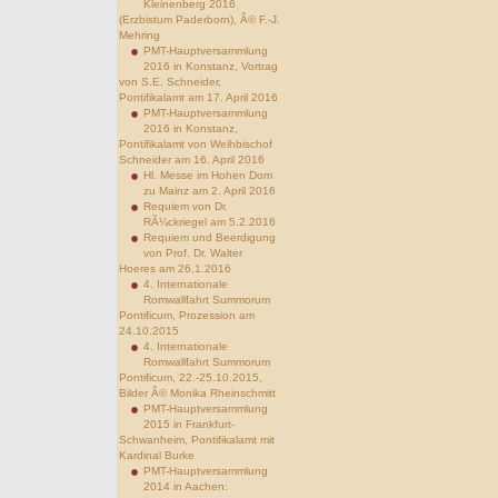
Kleinenberg 2016
(Erzbistum Paderborn), Â© F.-J.
Mehring
PMT-Hauptversammlung
2016 in Konstanz, Vortrag
von S.E. Schneider,
Pontifikalamt am 17. April 2016
PMT-Hauptversammlung
2016 in Konstanz,
Pontifikalamt von Weihbischof
Schneider am 16. April 2016
Hl. Messe im Hohen Dom
zu Mainz am 2. April 2016
Requiem von Dr.
RÃ¼ckriegel am 5.2.2016
Requiem und Beerdigung
von Prof. Dr. Walter
Hoeres am 26.1.2016
4. Internationale
Romwallfahrt Summorum
Pontificum, Prozession am
24.10.2015
4. Internationale
Romwallfahrt Summorum
Pontificum, 22.-25.10.2015,
Bilder Â© Monika Rheinschmitt
PMT-Hauptversammlung
2015 in Frankfurt-
Schwanheim, Pontifikalamt mit
Kardinal Burke
PMT-Hauptversammlung
2014 in Aachen: