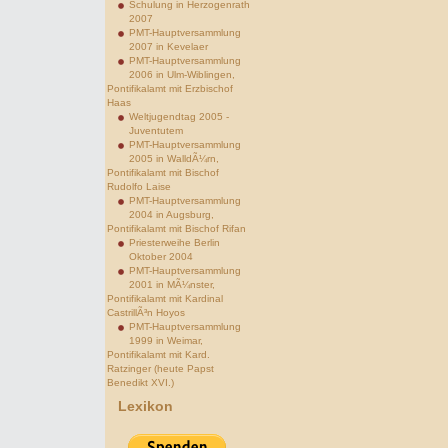
Schulung in Herzogenrath
2007
PMT-Hauptversammlung
2007 in Kevelaer
PMT-Hauptversammlung
2006 in Ulm-Wiblingen,
Pontifikalamt mit Erzbischof
Haas
Weltjugendtag 2005 -
Juventutem
PMT-Hauptversammlung
2005 in WalldÃ¼rn,
Pontifikalamt mit Bischof
Rudolfo Laise
PMT-Hauptversammlung
2004 in Augsburg,
Pontifikalamt mit Bischof Rifan
Priesterweihe Berlin
Oktober 2004
PMT-Hauptversammlung
2001 in MÃ¼nster,
Pontifikalamt mit Kardinal
CastrillÃ³n Hoyos
PMT-Hauptversammlung
1999 in Weimar,
Pontifikalamt mit Kard.
Ratzinger (heute Papst
Benedikt XVI.)
Lexikon