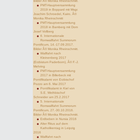
Bilder Â© Monika Rheinschmitt.
PMT-Hauptversammlung
2019 in Boppard mit Msgr.
Joachim Schroedel, Kairo, Â©
Monika Rheinschmitt
PMT-Hauptversammlung
2018 in Bamberg mit Dom
Josef Vollberg
6. Internationale
Romwallfahrt Summorum
Pontificum, 14.-17.09.2017.
Bilder Â© Monika Rheinschmitt.
Wallfahrt nach
Kleinenberg 2017
(Erzbistum Paderborn), Â© F.-J.
Mehring
PMT-Hauptversammlung
2017 in Billerbeck mit
Pontifikalamt von Erzbischof
Pozzo am 6. Mai 2017
Pontifikalamt in Kiel von
S.E. Weihbischof
Schneider am 25.2.2017
5. Internationale
Romwallfahrt Summorum
Pontificum, 27.-30.10.2016.
Bilder Â© Monika Rheinschmitt.
Erdbeben in Nursia 2016
Alter Ritus auf dem
Katholikentag in Leipzig
2016
Wallfahrt nach