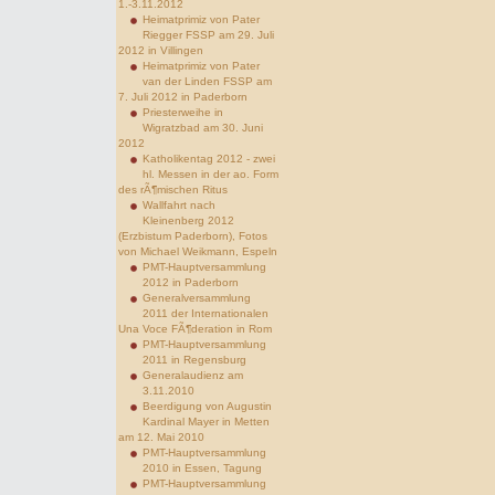
1.-3.11.2012
Heimatprimiz von Pater
Riegger FSSP am 29. Juli
2012 in Villingen
Heimatprimiz von Pater
van der Linden FSSP am
7. Juli 2012 in Paderborn
Priesterweihe in
Wigratzbad am 30. Juni
2012
Katholikentag 2012 - zwei
hl. Messen in der ao. Form
des rÃ¶mischen Ritus
Wallfahrt nach
Kleinenberg 2012
(Erzbistum Paderborn), Fotos
von Michael Weikmann, Espeln
PMT-Hauptversammlung
2012 in Paderborn
Generalversammlung
2011 der Internationalen
Una Voce FÃ¶deration in Rom
PMT-Hauptversammlung
2011 in Regensburg
Generalaudienz am
3.11.2010
Beerdigung von Augustin
Kardinal Mayer in Metten
am 12. Mai 2010
PMT-Hauptversammlung
2010 in Essen, Tagung
PMT-Hauptversammlung