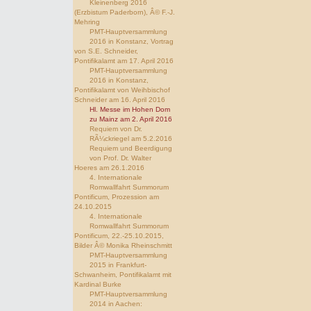
Kleinenberg 2016
(Erzbistum Paderborn), Â© F.-J.
Mehring
PMT-Hauptversammlung
2016 in Konstanz, Vortrag
von S.E. Schneider,
Pontifikalamt am 17. April 2016
PMT-Hauptversammlung
2016 in Konstanz,
Pontifikalamt von Weihbischof
Schneider am 16. April 2016
Hl. Messe im Hohen Dom
zu Mainz am 2. April 2016
Requiem von Dr.
RÃ¼ckriegel am 5.2.2016
Requiem und Beerdigung
von Prof. Dr. Walter
Hoeres am 26.1.2016
4. Internationale
Romwallfahrt Summorum
Pontificum, Prozession am
24.10.2015
4. Internationale
Romwallfahrt Summorum
Pontificum, 22.-25.10.2015,
Bilder Â© Monika Rheinschmitt
PMT-Hauptversammlung
2015 in Frankfurt-
Schwanheim, Pontifikalamt mit
Kardinal Burke
PMT-Hauptversammlung
2014 in Aachen: