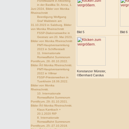
Pontifikalamt in Altoetting
in der Basilika St. Anna, 1.
Juni 2024, Bilder von Monika
Rheinschmitt
Beerdigung Wolfgang
Graf Waldstein am
31.10.2023 in Salzburg, Bilder
von Monika Rheinschmitt
Bild 5
Bild 6
FSSP-Diakonatsweihe in
Gestratz am 20. Mai 2023,
Bilder von Monika Rheinschmitt
PMT-Hauptversammlung
2023 in Schifferstadt
11. Internationale
Romwallfahrt Summorum
Pontificum, 28.-30.10.2022.
Bilder Â© Monika Rheinschmitt.
PMT-Hauptversammlung
Konstanzer Münster,
2022 in Villmar
©Bernhard Carolus
FSSP-Priesterweihen in
Tuerkheim 18.06.2022.
Bilder von Monika
Rheinschmitt.
10. Internationale
Romwallfahrt Summorum
Pontificum, 29.-31.10.2021.
Bilder Â© Monika Rheinschmitt.
Klaus Kambach +
20.1.2020 RIP
8. Internationale
Romwallfahrt Summorum
Pontificum, 25.-27.10.2019.