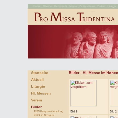
Kirche · Glaube · Katholisch · Messe · Gottesdienst · Gebet · Liturgie · 
Startseite
Bilder
: Hl. Messe im Hohen
Aktuell
Liturgie
Hl. Messen
Verein
Bilder
PMT-Hauptversammlung
Bild 1
Bild 2
2024 in Neviges