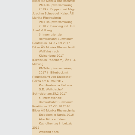
Bilder Â© Monika Rheinschmitt.
PMT-Hauptversammlung
2019 in Boppard mit Msgr.
Joachim Schroedel, Kairo, Â©
Monika Rheinschmitt
PMT-Hauptversammlung
2018 in Bamberg mit Dom
Josef Vollberg
6. Internationale
Romwallfahrt Summorum
Pontificum, 14.-17.09.2017.
Bilder Â© Monika Rheinschmitt.
Wallfahrt nach
Kleinenberg 2017
(Erzbistum Paderborn), Â© F.-J.
Mehring
PMT-Hauptversammlung
2017 in Billerbeck mit
Pontifikalamt von Erzbischof
Pozzo am 6. Mai 2017
Pontifikalamt in Kiel von
S.E. Weihbischof
Schneider am 25.2.2017
5. Internationale
Romwallfahrt Summorum
Pontificum, 27.-30.10.2016.
Bilder Â© Monika Rheinschmitt.
Erdbeben in Nursia 2016
Alter Ritus auf dem
Katholikentag in Leipzig
2016
Wallfahrt nach