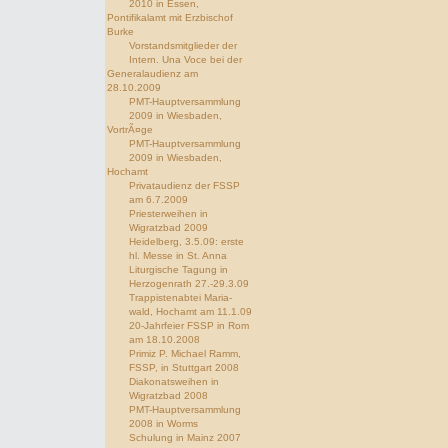
2010 in Essen,
Pontifikalamt mit Erzbischof
Burke
Vorstandsmitglieder der
Intern. Una Voce bei der
Generalaudienz am
28.10.2009
PMT-Hauptversammlung
2009 in Wiesbaden,
VortrÃ¤ge
PMT-Hauptversammlung
2009 in Wiesbaden,
Hochamt
Privataudienz der FSSP
am 6.7.2009
Priesterweihen in
Wigratzbad 2009
Heidelberg, 3.5.09: erste
hl. Messe in St. Anna
Liturgische Tagung in
Herzogenrath 27.-29.3.09
Trappistenabtei Maria-
wald, Hochamt am 11.1.09
20-Jahrfeier FSSP in Rom
am 18.10.2008
Primiz P. Michael Ramm,
FSSP, in Stuttgart 2008
Diakonatsweihen in
Wigratzbad 2008
PMT-Hauptversammlung
2008 in Worms
Schulung in Mainz 2007