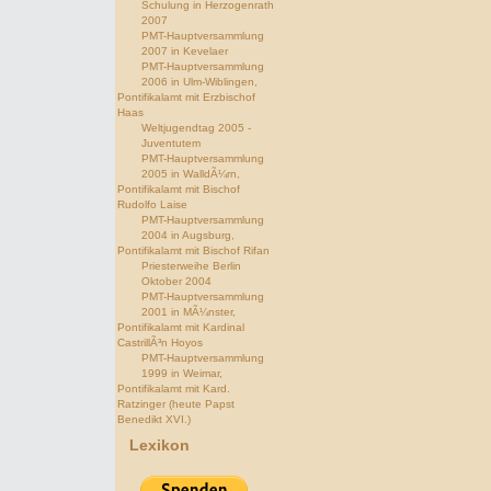
Schulung in Herzogenrath
2007
PMT-Hauptversammlung
2007 in Kevelaer
PMT-Hauptversammlung
2006 in Ulm-Wiblingen,
Pontifikalamt mit Erzbischof
Haas
Weltjugendtag 2005 -
Juventutem
PMT-Hauptversammlung
2005 in WalldÃ¼rn,
Pontifikalamt mit Bischof
Rudolfo Laise
PMT-Hauptversammlung
2004 in Augsburg,
Pontifikalamt mit Bischof Rifan
Priesterweihe Berlin
Oktober 2004
PMT-Hauptversammlung
2001 in MÃ¼nster,
Pontifikalamt mit Kardinal
CastrillÃ³n Hoyos
PMT-Hauptversammlung
1999 in Weimar,
Pontifikalamt mit Kard.
Ratzinger (heute Papst
Benedikt XVI.)
Lexikon