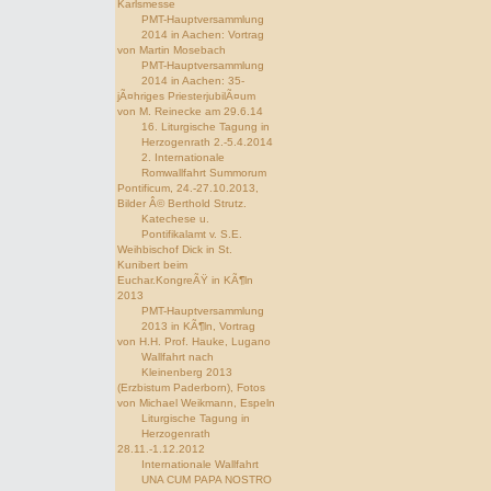
Karlsmesse
PMT-Hauptversammlung
2014 in Aachen: Vortrag
von Martin Mosebach
PMT-Hauptversammlung
2014 in Aachen: 35-
jÃ¤hriges PriesterjubilÃ¤um
von M. Reinecke am 29.6.14
16. Liturgische Tagung in
Herzogenrath 2.-5.4.2014
2. Internationale
Romwallfahrt Summorum
Pontificum, 24.-27.10.2013,
Bilder Â© Berthold Strutz.
Katechese u.
Pontifikalamt v. S.E.
Weihbischof Dick in St.
Kunibert beim
Euchar.KongreÃŸ in KÃ¶ln
2013
PMT-Hauptversammlung
2013 in KÃ¶ln, Vortrag
von H.H. Prof. Hauke, Lugano
Wallfahrt nach
Kleinenberg 2013
(Erzbistum Paderborn), Fotos
von Michael Weikmann, Espeln
Liturgische Tagung in
Herzogenrath
28.11.-1.12.2012
Internationale Wallfahrt
UNA CUM PAPA NOSTRO