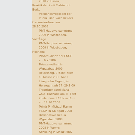
2010 in Essen,
Pontifikalamt mit Erzbischof
Burke
Vorstandsmitglieder der
Intern. Una Voce bei der
Generalaudienz am
28.10.2009
PMT-Hauptversammlung
2009 in Wiesbaden,
VortrÃ¤ge
PMT-Hauptversammlung
2009 in Wiesbaden,
Hochamt
Privataudienz der FSSP
am 6.7.2009
Priesterweihen in
Wigratzbad 2009
Heidelberg, 3.5.09: erste
hl. Messe in St. Anna
Liturgische Tagung in
Herzogenrath 27.-29.3.09
Trappistenabtei Maria-
wald, Hochamt am 11.1.09
20-Jahrfeier FSSP in Rom
am 18.10.2008
Primiz P. Michael Ramm,
FSSP, in Stuttgart 2008
Diakonatsweihen in
Wigratzbad 2008
PMT-Hauptversammlung
2008 in Worms
Schulung in Mainz 2007