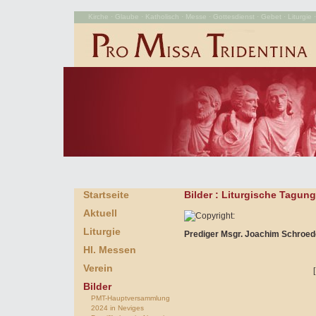
Kirche · Glaube · Katholisch · Messe · Gottesdienst · Gebet · Liturgie · 
Startseite
Bilder
: Liturgische Tagung
Aktuell
Liturgie
Prediger Msgr. Joachim Schroede
Hl. Messen
Verein
Bilder
PMT-Hauptversammlung
2024 in Neviges