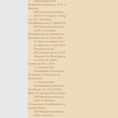
Kleinenberg 2016
(Erzbistum Paderborn), Â© F.-J.
Mehring
PMT-Hauptversammlung
2016 in Konstanz, Vortrag
von S.E. Schneider,
Pontifikalamt am 17. April 2016
PMT-Hauptversammlung
2016 in Konstanz,
Pontifikalamt von Weihbischof
Schneider am 16. April 2016
Hl. Messe im Hohen Dom
zu Mainz am 2. April 2016
Requiem von Dr.
RÃ¼ckriegel am 5.2.2016
Requiem und Beerdigung
von Prof. Dr. Walter
Hoeres am 26.1.2016
4. Internationale
Romwallfahrt Summorum
Pontificum, Prozession am
24.10.2015
4. Internationale
Romwallfahrt Summorum
Pontificum, 22.-25.10.2015,
Bilder Â© Monika Rheinschmitt
PMT-Hauptversammlung
2015 in Frankfurt-
Schwanheim, Pontifikalamt mit
Kardinal Burke
PMT-Hauptversammlung
2014 in Aachen: