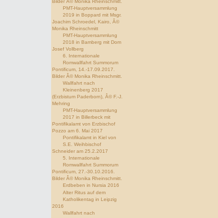
Bilder Â© Monika Rheinschmitt.
PMT-Hauptversammlung
2019 in Boppard mit Msgr.
Joachim Schroedel, Kairo, Â©
Monika Rheinschmitt
PMT-Hauptversammlung
2018 in Bamberg mit Dom
Josef Vollberg
6. Internationale
Romwallfahrt Summorum
Pontificum, 14.-17.09.2017.
Bilder Â© Monika Rheinschmitt.
Wallfahrt nach
Kleinenberg 2017
(Erzbistum Paderborn), Â© F.-J.
Mehring
PMT-Hauptversammlung
2017 in Billerbeck mit
Pontifikalamt von Erzbischof
Pozzo am 6. Mai 2017
Pontifikalamt in Kiel von
S.E. Weihbischof
Schneider am 25.2.2017
5. Internationale
Romwallfahrt Summorum
Pontificum, 27.-30.10.2016.
Bilder Â© Monika Rheinschmitt.
Erdbeben in Nursia 2016
Alter Ritus auf dem
Katholikentag in Leipzig
2016
Wallfahrt nach