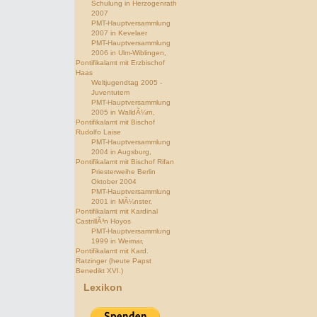
Schulung in Herzogenrath
2007
PMT-Hauptversammlung
2007 in Kevelaer
PMT-Hauptversammlung
2006 in Ulm-Wiblingen,
Pontifikalamt mit Erzbischof
Haas
Weltjugendtag 2005 -
Juventutem
PMT-Hauptversammlung
2005 in WalldÃ¼rn,
Pontifikalamt mit Bischof
Rudolfo Laise
PMT-Hauptversammlung
2004 in Augsburg,
Pontifikalamt mit Bischof Rifan
Priesterweihe Berlin
Oktober 2004
PMT-Hauptversammlung
2001 in MÃ¼nster,
Pontifikalamt mit Kardinal
CastrillÃ³n Hoyos
PMT-Hauptversammlung
1999 in Weimar,
Pontifikalamt mit Kard.
Ratzinger (heute Papst
Benedikt XVI.)
Lexikon