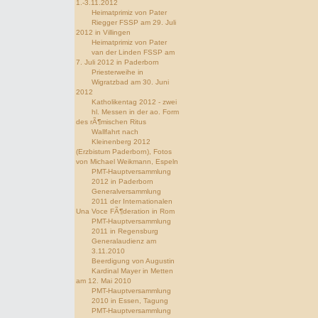
1.-3.11.2012
Heimatprimiz von Pater
Riegger FSSP am 29. Juli
2012 in Villingen
Heimatprimiz von Pater
van der Linden FSSP am
7. Juli 2012 in Paderborn
Priesterweihe in
Wigratzbad am 30. Juni
2012
Katholikentag 2012 - zwei
hl. Messen in der ao. Form
des rÃ¶mischen Ritus
Wallfahrt nach
Kleinenberg 2012
(Erzbistum Paderborn), Fotos
von Michael Weikmann, Espeln
PMT-Hauptversammlung
2012 in Paderborn
Generalversammlung
2011 der Internationalen
Una Voce FÃ¶deration in Rom
PMT-Hauptversammlung
2011 in Regensburg
Generalaudienz am
3.11.2010
Beerdigung von Augustin
Kardinal Mayer in Metten
am 12. Mai 2010
PMT-Hauptversammlung
2010 in Essen, Tagung
PMT-Hauptversammlung