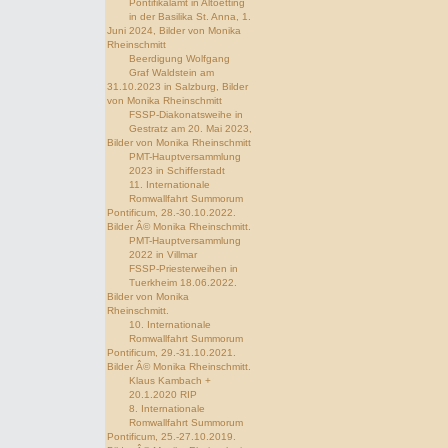
Pontifikalamt in Altoetting
in der Basilika St. Anna, 1.
Juni 2024, Bilder von Monika
Rheinschmitt
Beerdigung Wolfgang
Graf Waldstein am
31.10.2023 in Salzburg, Bilder
von Monika Rheinschmitt
FSSP-Diakonatsweihe in
Gestratz am 20. Mai 2023,
Bilder von Monika Rheinschmitt
PMT-Hauptversammlung
2023 in Schifferstadt
11. Internationale
Romwallfahrt Summorum
Pontificum, 28.-30.10.2022.
Bilder Â© Monika Rheinschmitt.
PMT-Hauptversammlung
2022 in Villmar
FSSP-Priesterweihen in
Tuerkheim 18.06.2022.
Bilder von Monika
Rheinschmitt.
10. Internationale
Romwallfahrt Summorum
Pontificum, 29.-31.10.2021.
Bilder Â© Monika Rheinschmitt.
Klaus Kambach +
20.1.2020 RIP
8. Internationale
Romwallfahrt Summorum
Pontificum, 25.-27.10.2019.