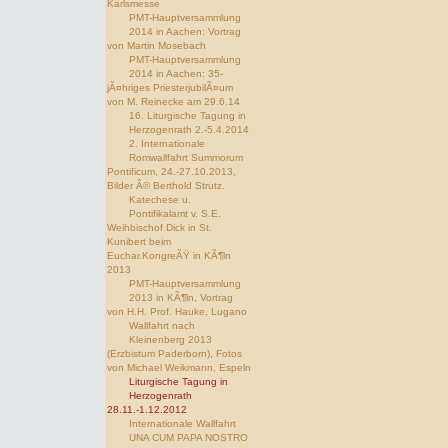
Karlsmesse
PMT-Hauptversammlung
2014 in Aachen: Vortrag
von Martin Mosebach
PMT-Hauptversammlung
2014 in Aachen: 35-
jÃ¤hriges PriesterjubilÃ¤um
von M. Reinecke am 29.6.14
16. Liturgische Tagung in
Herzogenrath 2.-5.4.2014
2. Internationale
Romwallfahrt Summorum
Pontificum, 24.-27.10.2013,
Bilder Â© Berthold Strutz.
Katechese u.
Pontifikalamt v. S.E.
Weihbischof Dick in St.
Kunibert beim
Euchar.KongreÃŸ in KÃ¶ln
2013
PMT-Hauptversammlung
2013 in KÃ¶ln, Vortrag
von H.H. Prof. Hauke, Lugano
Wallfahrt nach
Kleinenberg 2013
(Erzbistum Paderborn), Fotos
von Michael Weikmann, Espeln
Liturgische Tagung in
Herzogenrath
28.11.-1.12.2012
Internationale Wallfahrt
UNA CUM PAPA NOSTRO