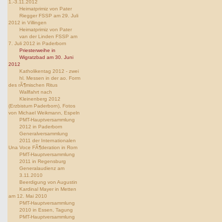
1.-3.11.2012
Heimatprimiz von Pater
Riegger FSSP am 29. Juli
2012 in Villingen
Heimatprimiz von Pater
van der Linden FSSP am
7. Juli 2012 in Paderborn
Priesterweihe in
Wigratzbad am 30. Juni
2012
Katholikentag 2012 - zwei
hl. Messen in der ao. Form
des rÃ¶mischen Ritus
Wallfahrt nach
Kleinenberg 2012
(Erzbistum Paderborn), Fotos
von Michael Weikmann, Espeln
PMT-Hauptversammlung
2012 in Paderborn
Generalversammlung
2011 der Internationalen
Una Voce FÃ¶deration in Rom
PMT-Hauptversammlung
2011 in Regensburg
Generalaudienz am
3.11.2010
Beerdigung von Augustin
Kardinal Mayer in Metten
am 12. Mai 2010
PMT-Hauptversammlung
2010 in Essen, Tagung
PMT-Hauptversammlung