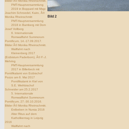
Bilder Â© Monika Rheinschmitt.
PMT-Hauptversammlung
2019 in Boppard mit Msgr.
Joachim Schroedel, Kairo, Â©
Bild 2
Monika Rheinschmitt
PMT-Hauptversammlung
2018 in Bamberg mit Dom
Josef Vollberg
6. Internationale
Romwallfahrt Summorum
Pontificum, 14.-17.09.2017.
Bilder Â© Monika Rheinschmitt.
Wallfahrt nach
Kleinenberg 2017
(Erzbistum Paderborn), Â© F.-J.
Mehring
PMT-Hauptversammlung
2017 in Billerbeck mit
Pontifikalamt von Erzbischof
Pozzo am 6. Mai 2017
Pontifikalamt in Kiel von
S.E. Weihbischof
Schneider am 25.2.2017
5. Internationale
Romwallfahrt Summorum
Pontificum, 27.-30.10.2016.
Bilder Â© Monika Rheinschmitt.
Erdbeben in Nursia 2016
Alter Ritus auf dem
Katholikentag in Leipzig
2016
Wallfahrt nach