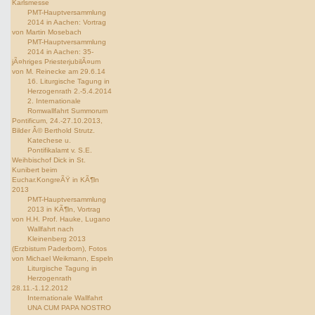
Karlsmesse
PMT-Hauptversammlung
2014 in Aachen: Vortrag
von Martin Mosebach
PMT-Hauptversammlung
2014 in Aachen: 35-
jÃ¤hriges PriesterjubilÃ¤um
von M. Reinecke am 29.6.14
16. Liturgische Tagung in
Herzogenrath 2.-5.4.2014
2. Internationale
Romwallfahrt Summorum
Pontificum, 24.-27.10.2013,
Bilder Â© Berthold Strutz.
Katechese u.
Pontifikalamt v. S.E.
Weihbischof Dick in St.
Kunibert beim
Euchar.KongreÃŸ in KÃ¶ln
2013
PMT-Hauptversammlung
2013 in KÃ¶ln, Vortrag
von H.H. Prof. Hauke, Lugano
Wallfahrt nach
Kleinenberg 2013
(Erzbistum Paderborn), Fotos
von Michael Weikmann, Espeln
Liturgische Tagung in
Herzogenrath
28.11.-1.12.2012
Internationale Wallfahrt
UNA CUM PAPA NOSTRO