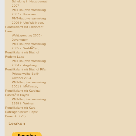
Schulung in Herzogenrath
2007
PMT-Hauptversammlung
2007 in Kevelaer
PMT-Hauptversammlung
2006 in Ulm-Wiblingen,
Pontifikalamt mit Erzbischof
Haas
Weltjugendtag 2005 -
Juventutem
PMT-Hauptversammlung
2005 in WalldÃ¼rn,
Pontifikalamt mit Bischof
Rudolfo Laise
PMT-Hauptversammlung
2004 in Augsburg,
Pontifikalamt mit Bischof Rifan
Priesterweihe Berlin
Oktober 2004
PMT-Hauptversammlung
2001 in MÃ¼nster,
Pontifikalamt mit Kardinal
CastrillÃ³n Hoyos
PMT-Hauptversammlung
1999 in Weimar,
Pontifikalamt mit Kard.
Ratzinger (heute Papst
Benedikt XVI.)
Lexikon