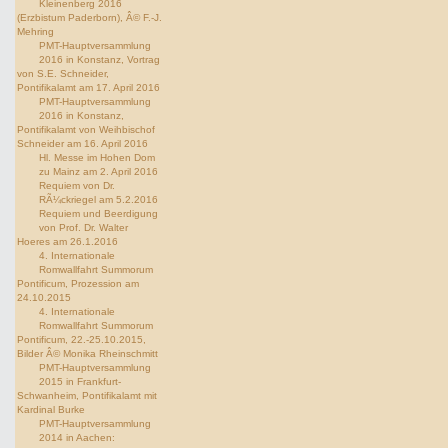
Kleinenberg 2016
(Erzbistum Paderborn), Â© F.-J.
Mehring
PMT-Hauptversammlung
2016 in Konstanz, Vortrag
von S.E. Schneider,
Pontifikalamt am 17. April 2016
PMT-Hauptversammlung
2016 in Konstanz,
Pontifikalamt von Weihbischof
Schneider am 16. April 2016
Hl. Messe im Hohen Dom
zu Mainz am 2. April 2016
Requiem von Dr.
RÃ¼ckriegel am 5.2.2016
Requiem und Beerdigung
von Prof. Dr. Walter
Hoeres am 26.1.2016
4. Internationale
Romwallfahrt Summorum
Pontificum, Prozession am
24.10.2015
4. Internationale
Romwallfahrt Summorum
Pontificum, 22.-25.10.2015,
Bilder Â© Monika Rheinschmitt
PMT-Hauptversammlung
2015 in Frankfurt-
Schwanheim, Pontifikalamt mit
Kardinal Burke
PMT-Hauptversammlung
2014 in Aachen: