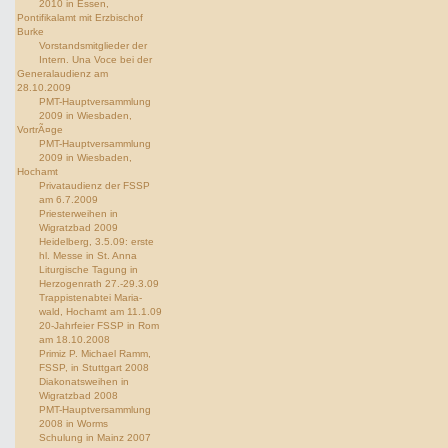
2010 in Essen,
Pontifikalamt mit Erzbischof
Burke
Vorstandsmitglieder der
Intern. Una Voce bei der
Generalaudienz am
28.10.2009
PMT-Hauptversammlung
2009 in Wiesbaden,
VortrÃ¤ge
PMT-Hauptversammlung
2009 in Wiesbaden,
Hochamt
Privataudienz der FSSP
am 6.7.2009
Priesterweihen in
Wigratzbad 2009
Heidelberg, 3.5.09: erste
hl. Messe in St. Anna
Liturgische Tagung in
Herzogenrath 27.-29.3.09
Trappistenabtei Maria-
wald, Hochamt am 11.1.09
20-Jahrfeier FSSP in Rom
am 18.10.2008
Primiz P. Michael Ramm,
FSSP, in Stuttgart 2008
Diakonatsweihen in
Wigratzbad 2008
PMT-Hauptversammlung
2008 in Worms
Schulung in Mainz 2007