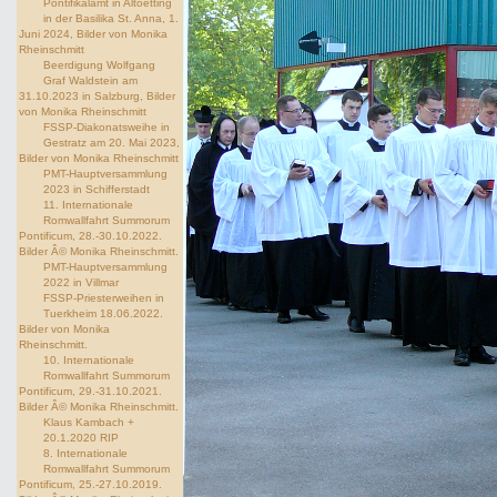
Pontifikalamt in Altoetting
in der Basilika St. Anna, 1.
Juni 2024, Bilder von Monika
Rheinschmitt
Beerdigung Wolfgang
Graf Waldstein am
31.10.2023 in Salzburg, Bilder
von Monika Rheinschmitt
FSSP-Diakonatsweihe in
Gestratz am 20. Mai 2023,
Bilder von Monika Rheinschmitt
PMT-Hauptversammlung
2023 in Schifferstadt
11. Internationale
Romwallfahrt Summorum
Pontificum, 28.-30.10.2022.
Bilder Â© Monika Rheinschmitt.
PMT-Hauptversammlung
2022 in Villmar
FSSP-Priesterweihen in
Tuerkheim 18.06.2022.
Bilder von Monika
Rheinschmitt.
10. Internationale
Romwallfahrt Summorum
Pontificum, 29.-31.10.2021.
Bilder Â© Monika Rheinschmitt.
Klaus Kambach +
20.1.2020 RIP
8. Internationale
Romwallfahrt Summorum
Pontificum, 25.-27.10.2019.