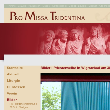
Kirche · Glaube · Katholisch · Messe · Gottesdienst · Gebet · Liturgie · Bischof · Alte-Messe
Startseite
Bilder
: Priesterweihe in Wigratzbad am 3
Aktuell
Liturgie
Hl. Messen
Verein
Bilder
PMT-Hauptversammlung
2024 in Neviges