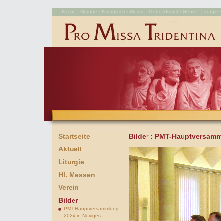
Kirche · Glaube · Katholisch · Messe · Gottesdienst · Gebet · Liturgie · 
Startseite
Bilder
: PMT-Hauptversamm
Aktuell
Liturgie
Hl. Messen
Verein
Bilder
PMT-Hauptversammlung
2024 in Neviges