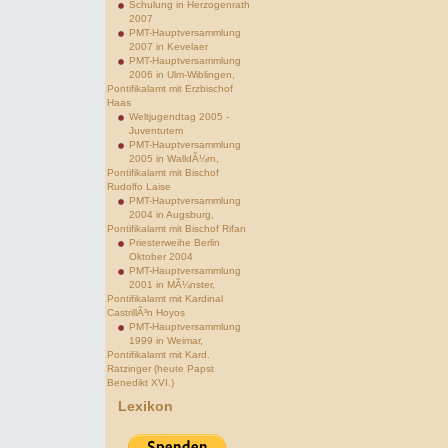
Schulung in Herzogenrath
2007
PMT-Hauptversammlung
2007 in Kevelaer
PMT-Hauptversammlung
2006 in Ulm-Wiblingen,
Pontifikalamt mit Erzbischof
Haas
Weltjugendtag 2005 -
Juventutem
PMT-Hauptversammlung
2005 in WalldÃ¼rn,
Pontifikalamt mit Bischof
Rudolfo Laise
PMT-Hauptversammlung
2004 in Augsburg,
Pontifikalamt mit Bischof Rifan
Priesterweihe Berlin
Oktober 2004
PMT-Hauptversammlung
2001 in MÃ¼nster,
Pontifikalamt mit Kardinal
CastrillÃ³n Hoyos
PMT-Hauptversammlung
1999 in Weimar,
Pontifikalamt mit Kard.
Ratzinger (heute Papst
Benedikt XVI.)
Lexikon