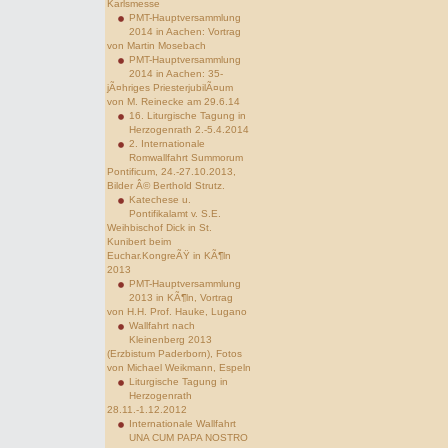
Karlsmesse
PMT-Hauptversammlung
2014 in Aachen: Vortrag
von Martin Mosebach
PMT-Hauptversammlung
2014 in Aachen: 35-
jÃ¤hriges PriesterjubilÃ¤um
von M. Reinecke am 29.6.14
16. Liturgische Tagung in
Herzogenrath 2.-5.4.2014
2. Internationale
Romwallfahrt Summorum
Pontificum, 24.-27.10.2013,
Bilder Â© Berthold Strutz.
Katechese u.
Pontifikalamt v. S.E.
Weihbischof Dick in St.
Kunibert beim
Euchar.KongreÃŸ in KÃ¶ln
2013
PMT-Hauptversammlung
2013 in KÃ¶ln, Vortrag
von H.H. Prof. Hauke, Lugano
Wallfahrt nach
Kleinenberg 2013
(Erzbistum Paderborn), Fotos
von Michael Weikmann, Espeln
Liturgische Tagung in
Herzogenrath
28.11.-1.12.2012
Internationale Wallfahrt
UNA CUM PAPA NOSTRO