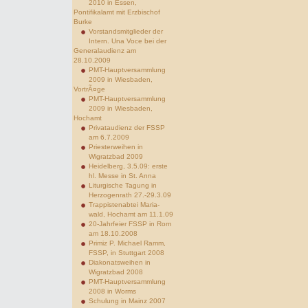
2010 in Essen,
Pontifikalamt mit Erzbischof
Burke
Vorstandsmitglieder der
Intern. Una Voce bei der
Generalaudienz am
28.10.2009
PMT-Hauptversammlung
2009 in Wiesbaden,
VortrÃ¤ge
PMT-Hauptversammlung
2009 in Wiesbaden,
Hochamt
Privataudienz der FSSP
am 6.7.2009
Priesterweihen in
Wigratzbad 2009
Heidelberg, 3.5.09: erste
hl. Messe in St. Anna
Liturgische Tagung in
Herzogenrath 27.-29.3.09
Trappistenabtei Maria-
wald, Hochamt am 11.1.09
20-Jahrfeier FSSP in Rom
am 18.10.2008
Primiz P. Michael Ramm,
FSSP, in Stuttgart 2008
Diakonatsweihen in
Wigratzbad 2008
PMT-Hauptversammlung
2008 in Worms
Schulung in Mainz 2007