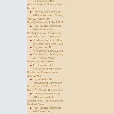
Kleinenberg 2016
(Erzbistum Paderborn), Â© F.-J.
Mehring
PMT-Hauptversammlung
2016 in Konstanz, Vortrag
von S.E. Schneider,
Pontifikalamt am 17. April 2016
PMT-Hauptversammlung
2016 in Konstanz,
Pontifikalamt von Weihbischof
Schneider am 16. April 2016
Hl. Messe im Hohen Dom
zu Mainz am 2. April 2016
Requiem von Dr.
RÃ¼ckriegel am 5.2.2016
Requiem und Beerdigung
von Prof. Dr. Walter
Hoeres am 26.1.2016
4. Internationale
Romwallfahrt Summorum
Pontificum, Prozession am
24.10.2015
4. Internationale
Romwallfahrt Summorum
Pontificum, 22.-25.10.2015,
Bilder Â© Monika Rheinschmitt
PMT-Hauptversammlung
2015 in Frankfurt-
Schwanheim, Pontifikalamt mit
Kardinal Burke
PMT-Hauptversammlung
2014 in Aachen: