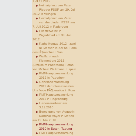
1.-3.11.2012
Heimatprimiz von Pater
Riegger FSSP am 29. Juli
2012 in Villingen
Heimatprimiz von Pater
van der Linden FSSP am
7. Juli 2012 in Paderborn
Priesterweihe in
Wigratzbad am 30. Juni
2012
Katholikentag 2012 - zwei
hl. Messen in der ao. Form
des rÃ¶mischen Ritus
Wallfahrt nach
Kleinenberg 2012
(Erzbistum Paderborn), Fotos
von Michael Weikmann, Espeln
PMT-Hauptversammlung
2012 in Paderborn
Generalversammlung
2011 der Internationalen
Una Voce FÃ¶deration in Rom
PMT-Hauptversammlung
2011 in Regensburg
Generalaudienz am
3.11.2010
Beerdigung von Augustin
Kardinal Mayer in Metten
am 12. Mai 2010
PMT-Hauptversammlung
2010 in Essen, Tagung
PMT-Hauptversammlung