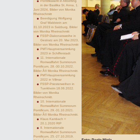
Pontifikalamt in Altoetting
in der Basilika St. Anna, 1.
Juni 2024, Bilder von Monika
Rheinschmitt
Beerdigung Wolfgang
Graf Waldstein am
31.10.2023 in Salzburg, Bilder
von Monika Rheinschmitt
FSSP-Diakonatsweihe in
Gestratz am 20. Mai 2023,
Bilder von Monika Rheinschmitt
PMT-Hauptversammlung
2023 in Schifferstadt
11. Internationale
Romwallfahrt Summorum
Pontificum, 28.-30.10.2022.
Bilder Â© Monika Rheinschmitt.
PMT-Hauptversammlung
2022 in Villmar
FSSP-Priesterweihen in
Tuerkheim 18.06.2022.
Bilder von Monika
Rheinschmitt.
10. Internationale
Romwallfahrt Summorum
Pontificum, 29.-31.10.2021.
Bilder Â© Monika Rheinschmitt.
Klaus Kambach +
20.1.2020 RIP
8. Internationale
Romwallfahrt Summorum
Pontificum, 25.-27.10.2019.