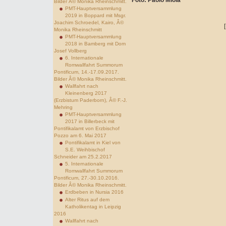
Foto: Paolo Miola
Bilder Â© Monika Rheinschmitt.
PMT-Hauptversammlung
2019 in Boppard mit Msgr.
Joachim Schroedel, Kairo, Â©
Monika Rheinschmitt
PMT-Hauptversammlung
2018 in Bamberg mit Dom
Josef Vollberg
6. Internationale
Romwallfahrt Summorum
Pontificum, 14.-17.09.2017.
Bilder Â© Monika Rheinschmitt.
Wallfahrt nach
Kleinenberg 2017
(Erzbistum Paderborn), Â© F.-J.
Mehring
PMT-Hauptversammlung
2017 in Billerbeck mit
Pontifikalamt von Erzbischof
Pozzo am 6. Mai 2017
Pontifikalamt in Kiel von
S.E. Weihbischof
Schneider am 25.2.2017
5. Internationale
Romwallfahrt Summorum
Pontificum, 27.-30.10.2016.
Bilder Â© Monika Rheinschmitt.
Erdbeben in Nursia 2016
Alter Ritus auf dem
Katholikentag in Leipzig
2016
Wallfahrt nach