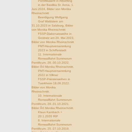
Pontifikalamt in Altoetting
in der Basilika St. Anna, 1.
Juni 2024, Bilder von Monika
Rheinschmitt
Beerdigung Wolfgang
Graf Waldstein am
31.10.2023 in Salzburg, Bilder
von Monika Rheinschmitt
FSSP-Diakonatsweihe in
Gestratz am 20. Mai 2023,
Bilder von Monika Rheinschmitt
PMT-Hauptversammlung
2023 in Schifferstadt
11. Internationale
Romwallfahrt Summorum
Pontificum, 28.-30.10.2022.
Bilder Â© Monika Rheinschmitt.
PMT-Hauptversammlung
2022 in Villmar
FSSP-Priesterweihen in
Tuerkheim 18.06.2022.
Bilder von Monika
Rheinschmitt.
10. Internationale
Romwallfahrt Summorum
Pontificum, 29.-31.10.2021.
Bilder Â© Monika Rheinschmitt.
Klaus Kambach +
20.1.2020 RIP
8. Internationale
Romwallfahrt Summorum
Pontificum, 25.-27.10.2019.