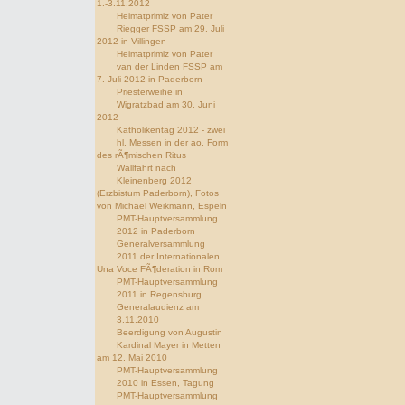
1.-3.11.2012
Heimatprimiz von Pater
Riegger FSSP am 29. Juli
2012 in Villingen
Heimatprimiz von Pater
van der Linden FSSP am
7. Juli 2012 in Paderborn
Priesterweihe in
Wigratzbad am 30. Juni
2012
Katholikentag 2012 - zwei
hl. Messen in der ao. Form
des rÃ¶mischen Ritus
Wallfahrt nach
Kleinenberg 2012
(Erzbistum Paderborn), Fotos
von Michael Weikmann, Espeln
PMT-Hauptversammlung
2012 in Paderborn
Generalversammlung
2011 der Internationalen
Una Voce FÃ¶deration in Rom
PMT-Hauptversammlung
2011 in Regensburg
Generalaudienz am
3.11.2010
Beerdigung von Augustin
Kardinal Mayer in Metten
am 12. Mai 2010
PMT-Hauptversammlung
2010 in Essen, Tagung
PMT-Hauptversammlung