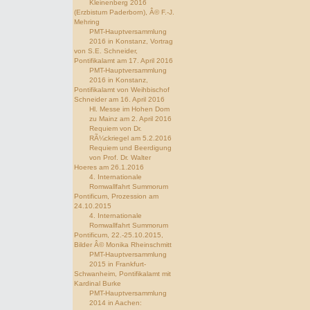
Kleinenberg 2016
(Erzbistum Paderborn), Â© F.-J.
Mehring
PMT-Hauptversammlung
2016 in Konstanz, Vortrag
von S.E. Schneider,
Pontifikalamt am 17. April 2016
PMT-Hauptversammlung
2016 in Konstanz,
Pontifikalamt von Weihbischof
Schneider am 16. April 2016
Hl. Messe im Hohen Dom
zu Mainz am 2. April 2016
Requiem von Dr.
RÃ¼ckriegel am 5.2.2016
Requiem und Beerdigung
von Prof. Dr. Walter
Hoeres am 26.1.2016
4. Internationale
Romwallfahrt Summorum
Pontificum, Prozession am
24.10.2015
4. Internationale
Romwallfahrt Summorum
Pontificum, 22.-25.10.2015,
Bilder Â© Monika Rheinschmitt
PMT-Hauptversammlung
2015 in Frankfurt-
Schwanheim, Pontifikalamt mit
Kardinal Burke
PMT-Hauptversammlung
2014 in Aachen: