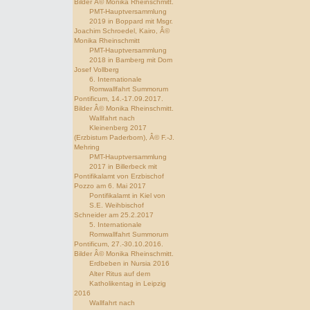
Bilder Â© Monika Rheinschmitt.
PMT-Hauptversammlung
2019 in Boppard mit Msgr.
Joachim Schroedel, Kairo, Â©
Monika Rheinschmitt
PMT-Hauptversammlung
2018 in Bamberg mit Dom
Josef Vollberg
6. Internationale
Romwallfahrt Summorum
Pontificum, 14.-17.09.2017.
Bilder Â© Monika Rheinschmitt.
Wallfahrt nach
Kleinenberg 2017
(Erzbistum Paderborn), Â© F.-J.
Mehring
PMT-Hauptversammlung
2017 in Billerbeck mit
Pontifikalamt von Erzbischof
Pozzo am 6. Mai 2017
Pontifikalamt in Kiel von
S.E. Weihbischof
Schneider am 25.2.2017
5. Internationale
Romwallfahrt Summorum
Pontificum, 27.-30.10.2016.
Bilder Â© Monika Rheinschmitt.
Erdbeben in Nursia 2016
Alter Ritus auf dem
Katholikentag in Leipzig
2016
Wallfahrt nach