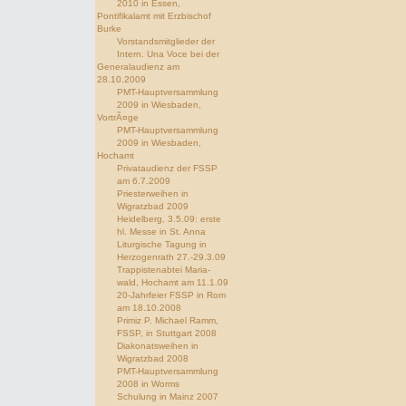
2010 in Essen,
Pontifikalamt mit Erzbischof
Burke
Vorstandsmitglieder der
Intern. Una Voce bei der
Generalaudienz am
28.10.2009
PMT-Hauptversammlung
2009 in Wiesbaden,
VortrÃ¤ge
PMT-Hauptversammlung
2009 in Wiesbaden,
Hochamt
Privataudienz der FSSP
am 6.7.2009
Priesterweihen in
Wigratzbad 2009
Heidelberg, 3.5.09: erste
hl. Messe in St. Anna
Liturgische Tagung in
Herzogenrath 27.-29.3.09
Trappistenabtei Maria-
wald, Hochamt am 11.1.09
20-Jahrfeier FSSP in Rom
am 18.10.2008
Primiz P. Michael Ramm,
FSSP, in Stuttgart 2008
Diakonatsweihen in
Wigratzbad 2008
PMT-Hauptversammlung
2008 in Worms
Schulung in Mainz 2007