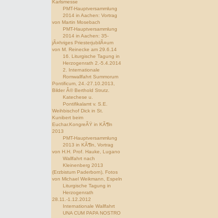
Karlsmesse
PMT-Hauptversammlung
2014 in Aachen: Vortrag
von Martin Mosebach
PMT-Hauptversammlung
2014 in Aachen: 35-
jÃ¤hriges PriesterjubilÃ¤um
von M. Reinecke am 29.6.14
16. Liturgische Tagung in
Herzogenrath 2.-5.4.2014
2. Internationale
Romwallfahrt Summorum
Pontificum, 24.-27.10.2013,
Bilder Â© Berthold Strutz.
Katechese u.
Pontifikalamt v. S.E.
Weihbischof Dick in St.
Kunibert beim
Euchar.KongreÃŸ in KÃ¶ln
2013
PMT-Hauptversammlung
2013 in KÃ¶ln, Vortrag
von H.H. Prof. Hauke, Lugano
Wallfahrt nach
Kleinenberg 2013
(Erzbistum Paderborn), Fotos
von Michael Weikmann, Espeln
Liturgische Tagung in
Herzogenrath
28.11.-1.12.2012
Internationale Wallfahrt
UNA CUM PAPA NOSTRO