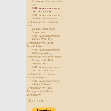
Schulung in Herzogenrath
2007
PMT-Hauptversammlung
2007 in Kevelaer
PMT-Hauptversammlung
2006 in Ulm-Wiblingen,
Pontifikalamt mit Erzbischof
Haas
Weltjugendtag 2005 -
Juventutem
PMT-Hauptversammlung
2005 in WalldÃ¼rn,
Pontifikalamt mit Bischof
Rudolfo Laise
PMT-Hauptversammlung
2004 in Augsburg,
Pontifikalamt mit Bischof Rifan
Priesterweihe Berlin
Oktober 2004
PMT-Hauptversammlung
2001 in MÃ¼nster,
Pontifikalamt mit Kardinal
CastrillÃ³n Hoyos
PMT-Hauptversammlung
1999 in Weimar,
Pontifikalamt mit Kard.
Ratzinger (heute Papst
Benedikt XVI.)
Lexikon