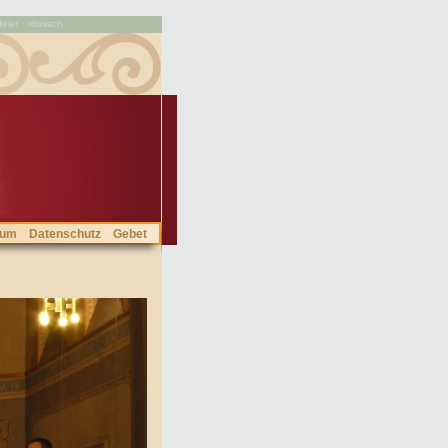
feier · römisch
sum
Datenschutz
Gebet