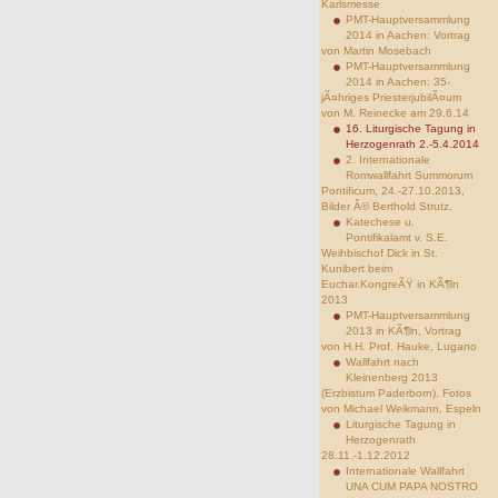
Karlsmesse
PMT-Hauptversammlung
2014 in Aachen: Vortrag
von Martin Mosebach
PMT-Hauptversammlung
2014 in Aachen: 35-
jÃ¤hriges PriesterjubilÃ¤um
von M. Reinecke am 29.6.14
16. Liturgische Tagung in
Herzogenrath 2.-5.4.2014
2. Internationale
Romwallfahrt Summorum
Pontificum, 24.-27.10.2013,
Bilder Â© Berthold Strutz.
Katechese u.
Pontifikalamt v. S.E.
Weihbischof Dick in St.
Kunibert beim
Euchar.KongreÃŸ in KÃ¶ln
2013
PMT-Hauptversammlung
2013 in KÃ¶ln, Vortrag
von H.H. Prof. Hauke, Lugano
Wallfahrt nach
Kleinenberg 2013
(Erzbistum Paderborn), Fotos
von Michael Weikmann, Espeln
Liturgische Tagung in
Herzogenrath
28.11.-1.12.2012
Internationale Wallfahrt
UNA CUM PAPA NOSTRO