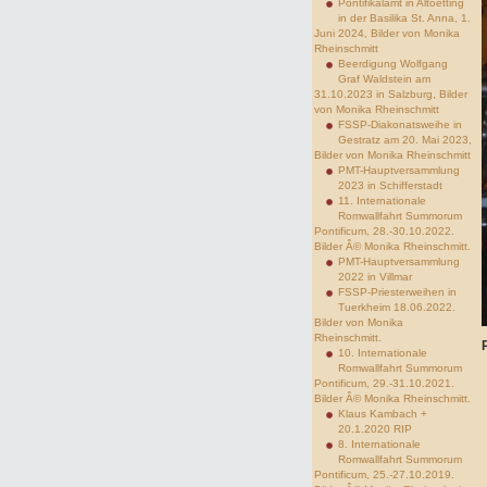
Pontifikalamt in Altoetting
in der Basilika St. Anna, 1.
Juni 2024, Bilder von Monika
Rheinschmitt
Beerdigung Wolfgang
Graf Waldstein am
31.10.2023 in Salzburg, Bilder
von Monika Rheinschmitt
FSSP-Diakonatsweihe in
Gestratz am 20. Mai 2023,
Bilder von Monika Rheinschmitt
PMT-Hauptversammlung
2023 in Schifferstadt
11. Internationale
Romwallfahrt Summorum
Pontificum, 28.-30.10.2022.
Bilder Â© Monika Rheinschmitt.
PMT-Hauptversammlung
2022 in Villmar
FSSP-Priesterweihen in
Tuerkheim 18.06.2022.
Bilder von Monika
Rheinschmitt.
10. Internationale
Romwallfahrt Summorum
Pontificum, 29.-31.10.2021.
Bilder Â© Monika Rheinschmitt.
Klaus Kambach +
20.1.2020 RIP
8. Internationale
Romwallfahrt Summorum
Pontificum, 25.-27.10.2019.