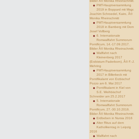
Bilder Â© Monika Rheinschmitt.
PMT-Hauptversammlung
2019 in Boppard mit Msgr.
Joachim Schroedel, Kairo, Â©
Monika Rheinschmitt
PMT-Hauptversammlung
2018 in Bamberg mit Dom
Josef Vollberg
6. Internationale
Romwallfahrt Summorum
Pontificum, 14.-17.09.2017.
Bilder Â© Monika Rheinschmitt.
Wallfahrt nach
Kleinenberg 2017
(Erzbistum Paderborn), Â© F.-J.
Mehring
PMT-Hauptversammlung
2017 in Billerbeck mit
Pontifikalamt von Erzbischof
Pozzo am 6. Mai 2017
Pontifikalamt in Kiel von
S.E. Weihbischof
Schneider am 25.2.2017
5. Internationale
Romwallfahrt Summorum
Pontificum, 27.-30.10.2016.
Bilder Â© Monika Rheinschmitt.
Erdbeben in Nursia 2016
Alter Ritus auf dem
Katholikentag in Leipzig
2016
Wallfahrt nach