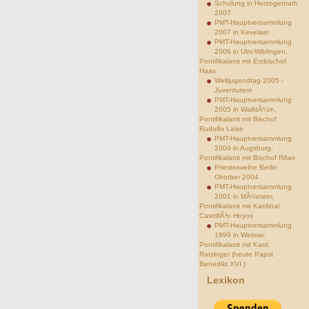
Schulung in Herzogenrath
2007
PMT-Hauptversammlung
2007 in Kevelaer
PMT-Hauptversammlung
2006 in Ulm-Wiblingen,
Pontifikalamt mit Erzbischof
Haas
Weltjugendtag 2005 -
Juventutem
PMT-Hauptversammlung
2005 in WalldÃ¼rn,
Pontifikalamt mit Bischof
Rudolfo Laise
PMT-Hauptversammlung
2004 in Augsburg,
Pontifikalamt mit Bischof Rifan
Priesterweihe Berlin
Oktober 2004
PMT-Hauptversammlung
2001 in MÃ¼nster,
Pontifikalamt mit Kardinal
CastrillÃ³n Hoyos
PMT-Hauptversammlung
1999 in Weimar,
Pontifikalamt mit Kard.
Ratzinger (heute Papst
Benedikt XVI.)
Lexikon