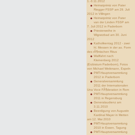
1.-3.11.2012
Heimatprimiz von Pater
Riegger FSSP am 29. Juli
2012 in Villingen
Heimatprimiz von Pater
van der Linden FSSP am
7. Juli 2012 in Paderborn
Priesterweihe in
Wigratzbad am 30. Juni
2012
Katholikentag 2012 - zwei
hl. Messen in der ao. Form
des rÃ¶mischen Ritus
Wallfahrt nach
Kleinenberg 2012
(Erzbistum Paderborn), Fotos
von Michael Weikmann, Espeln
PMT-Hauptversammlung
2012 in Paderborn
Generalversammlung
2011 der Internationalen
Una Voce FÃ¶deration in Rom
PMT-Hauptversammlung
2011 in Regensburg
Generalaudienz am
3.11.2010
Beerdigung von Augustin
Kardinal Mayer in Metten
am 12. Mai 2010
PMT-Hauptversammlung
2010 in Essen, Tagung
PMT-Hauptversammlung