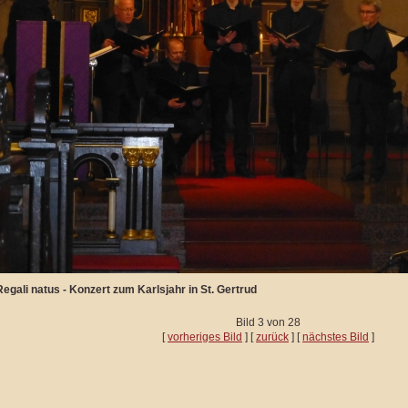
Regali natus - Konzert zum Karlsjahr in St. Gertrud
Bild 3 von 28
[
vorheriges Bild
] [
zurück
] [
nächstes Bild
]