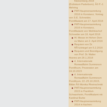
Kleinenberg 2016
(Erzbistum Paderborn), Â© F.-J.
Mehring
PMT-Hauptversammlung
2016 in Konstanz, Vortrag
von S.E. Schneider,
Pontifikalamt am 17. April 2016
PMT-Hauptversammlung
2016 in Konstanz,
Pontifikalamt von Weihbischof
Schneider am 16. April 2016
Hl. Messe im Hohen Dom
zu Mainz am 2. April 2016
Requiem von Dr.
RÃ¼ckriegel am 5.2.2016
Requiem und Beerdigung
von Prof. Dr. Walter
Hoeres am 26.1.2016
4. Internationale
Romwallfahrt Summorum
Pontificum, Prozession am
24.10.2015
4. Internationale
Romwallfahrt Summorum
Pontificum, 22.-25.10.2015,
Bilder Â© Monika Rheinschmitt
PMT-Hauptversammlung
2015 in Frankfurt-
Schwanheim, Pontifikalamt mit
Kardinal Burke
PMT-Hauptversammlung
2014 in Aachen: