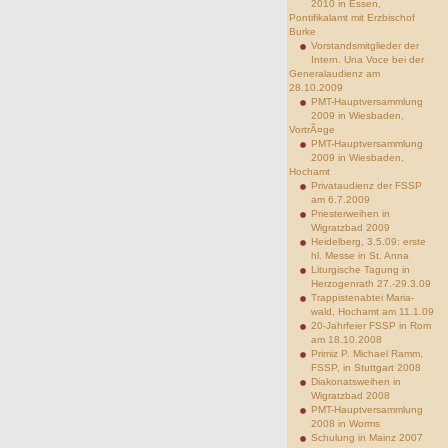
2010 in Essen,
Pontifikalamt mit Erzbischof
Burke
Vorstandsmitglieder der
Intern. Una Voce bei der
Generalaudienz am
28.10.2009
PMT-Hauptversammlung
2009 in Wiesbaden,
VortrÃ¤ge
PMT-Hauptversammlung
2009 in Wiesbaden,
Hochamt
Privataudienz der FSSP
am 6.7.2009
Priesterweihen in
Wigratzbad 2009
Heidelberg, 3.5.09: erste
hl. Messe in St. Anna
Liturgische Tagung in
Herzogenrath 27.-29.3.09
Trappistenabtei Maria-
wald, Hochamt am 11.1.09
20-Jahrfeier FSSP in Rom
am 18.10.2008
Primiz P. Michael Ramm,
FSSP, in Stuttgart 2008
Diakonatsweihen in
Wigratzbad 2008
PMT-Hauptversammlung
2008 in Worms
Schulung in Mainz 2007