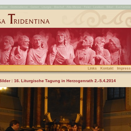
esse · Gottesdienst · Gebet · Liturgie · Bischof · Alte-Messe · Feier · Lexikon · Bibel · Eucharistie
Links
Kontakt
Impres
Bilder
: 16. Liturgische Tagung in Herzogenrath 2.-5.4.2014