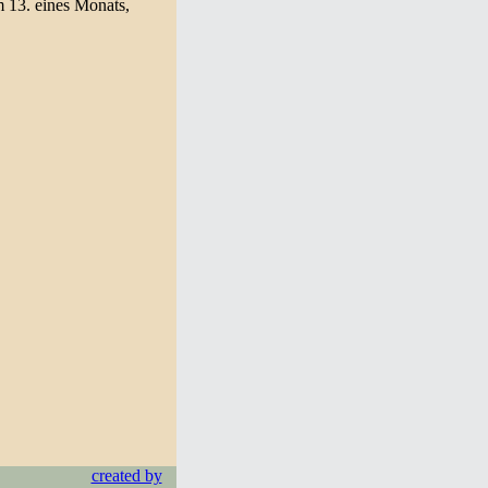
m 13. eines Monats,
created by