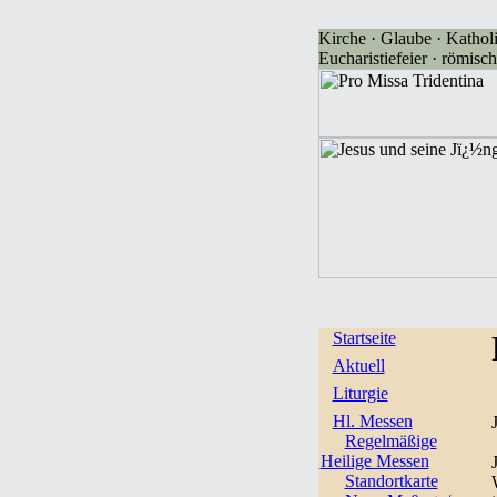
Kirche · Glaube · Katholi
Eucharistiefeier · römisch
Startseite
Aktuell
Liturgie
Hl. Messen
Regelmäßige
Heilige Messen
Standortkarte