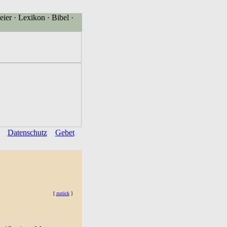
eier · Lexikon · Bibel ·
Datenschutz
Gebet
[
zurück
]